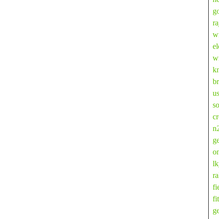
g
r
wr
el
w
k
b
us
s
c
n
g
o
l
ra
f
fi
g