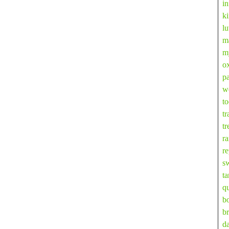
i
k
lu
m
m
o
p
w
t
tr
t
r
r
s
t
q
b
br
d