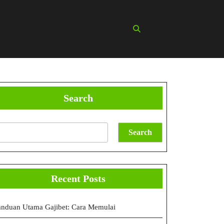
Search
Search
Recent Posts
anduan Utama Gajibet: Cara Memulai