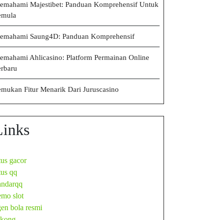
emahami Majestibet: Panduan Komprehensif Untuk
emula
emahami Saung4D: Panduan Komprehensif
emahami Ahlicasino: Platform Permainan Online
erbaru
emukan Fitur Menarik Dari Juruscasino
Links
tus gacor
tus qq
andarqq
emo slot
gen bola resmi
akong