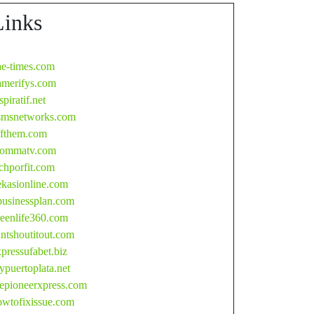
Links
ae-times.com
amerifys.com
spiratif.net
smsnetworks.com
ffthem.com
bommatv.com
chporfit.com
ekasionline.com
businessplan.com
reenlife360.com
antshoutitout.com
pressufabet.biz
ypuertoplata.net
hepioneerxpress.com
owtofixissue.com