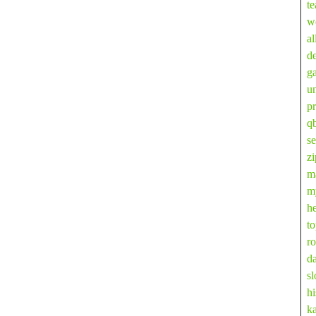
t
w
a
d
g
un
p
q
s
z
m
m
h
t
ro
d
s
h
k