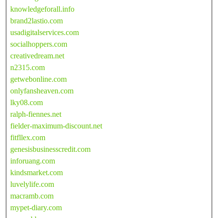
knowledgeforall.info
brand2lastio.com
usadigitalservices.com
socialhoppers.com
creativedream.net
n2315.com
getwebonline.com
onlyfansheaven.com
lky08.com
ralph-fiennes.net
fielder-maximum-discount.net
fitfllex.com
genesisbusinesscredit.com
inforuang.com
kindsmarket.com
luvelylife.com
macramb.com
mypet-diary.com