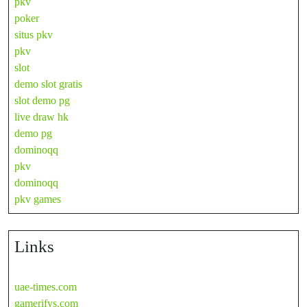
pkv
poker
situs pkv
pkv
slot
demo slot gratis
slot demo pg
live draw hk
demo pg
dominoqq
pkv
dominoqq
pkv games
Links
uae-times.com
gamerifys.com