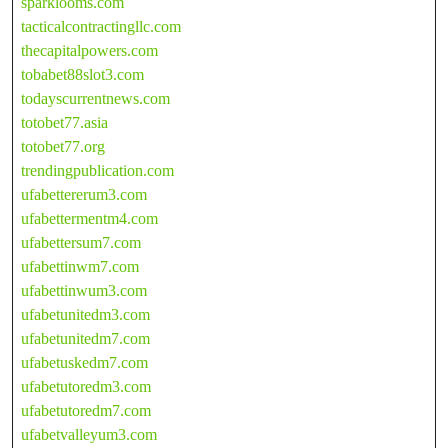
sparklooms.com
tacticalcontractingllc.com
thecapitalpowers.com
tobabet88slot3.com
todayscurrentnews.com
totobet77.asia
totobet77.org
trendingpublication.com
ufabettererum3.com
ufabettermentm4.com
ufabettersum7.com
ufabettinwm7.com
ufabettinwum3.com
ufabetunitedm3.com
ufabetunitedm7.com
ufabetuskedm7.com
ufabetutoredm3.com
ufabetutoredm7.com
ufabetvalleyum3.com