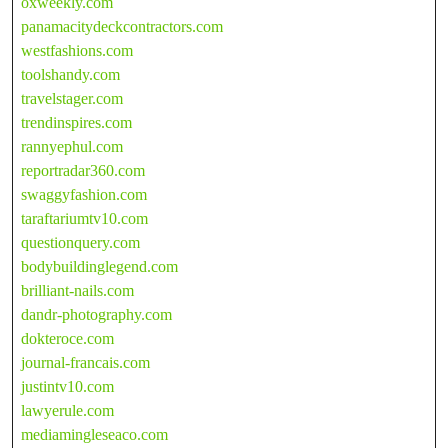
oxweekly.com
panamacitydeckcontractors.com
westfashions.com
toolshandy.com
travelstager.com
trendinspires.com
rannyephul.com
reportradar360.com
swaggyfashion.com
taraftariumtv10.com
questionquery.com
bodybuildinglegend.com
brilliant-nails.com
dandr-photography.com
dokteroce.com
journal-francais.com
justintv10.com
lawyerule.com
mediamingleseaco.com