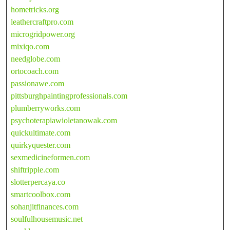
hometricks.org
leathercraftpro.com
microgridpower.org
mixiqo.com
needglobe.com
ortocoach.com
passionawe.com
pittsburghpaintingprofessionals.com
plumberryworks.com
psychoterapiawioletanowak.com
quickultimate.com
quirkyquester.com
sexmedicineformen.com
shiftripple.com
slotterpercaya.co
smartcoolbox.com
sohanjitfinances.com
soulfulhousemusic.net