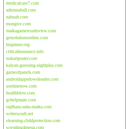
medicalcare7.com
adtennaball.com
nabzah.com
mongive.com
matkagameresultsview.com
getsolutionsonline.com
hispinner.org
criticalinsurance.info
nokariposter.com
kalyan-guessing-nightplay.com
gameofpanels.com
androidappsdownloader.com
usetimenow.com
healthblow.com
gohelpmate.com
rajdhani-satta-matka.com
writerscraft.net
elearning-childprotection.com
wrestling4mena.com