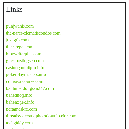
Links
punjwanis.com
the-parcs-clematiscondos.com
jusu-gb.com
thecarepet.com
blogwriterplus.com
guestpostingseo.com
casinogambitpro.info
pokerplaymasters.info
courseoncourse.com
bantinbatdongsan247.com
bahednog.info
bahenxgek.info
pertamaskre.com
threadsvideoandphotodownloader.com
techgiddy.com