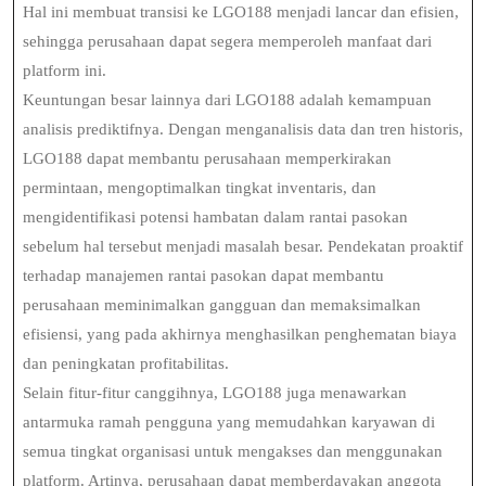
Hal ini membuat transisi ke LGO188 menjadi lancar dan efisien,
sehingga perusahaan dapat segera memperoleh manfaat dari
platform ini.
Keuntungan besar lainnya dari LGO188 adalah kemampuan
analisis prediktifnya. Dengan menganalisis data dan tren historis,
LGO188 dapat membantu perusahaan memperkirakan
permintaan, mengoptimalkan tingkat inventaris, dan
mengidentifikasi potensi hambatan dalam rantai pasokan
sebelum hal tersebut menjadi masalah besar. Pendekatan proaktif
terhadap manajemen rantai pasokan dapat membantu
perusahaan meminimalkan gangguan dan memaksimalkan
efisiensi, yang pada akhirnya menghasilkan penghematan biaya
dan peningkatan profitabilitas.
Selain fitur-fitur canggihnya, LGO188 juga menawarkan
antarmuka ramah pengguna yang memudahkan karyawan di
semua tingkat organisasi untuk mengakses dan menggunakan
platform. Artinya, perusahaan dapat memberdayakan anggota