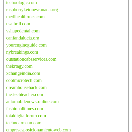
techoologic.com
raspberryketonescanada.org
medihealthrules.com
usathrill.com
vshapedental.com
canfandalucia.org
yourengineguide.com
nybreakings.com
outstationcabsservices.com
thekrtagy.com
xchangeindia.com
coolmicrotech.com
dreamhousehack.com
the-techteacher.com
automobilenews-online.com
fashionalltimes.com
totaldigitalforum.com
technoarmaan.com
empresasposicionamientoweb.com