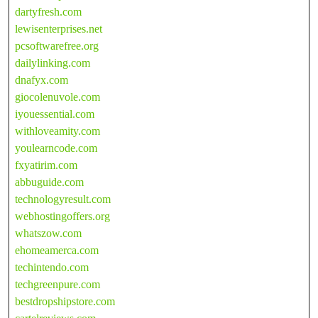
dartyfresh.com
lewisenterprises.net
pcsoftwarefree.org
dailylinking.com
dnafyx.com
giocolenuvole.com
iyouessential.com
withloveamity.com
youlearncode.com
fxyatirim.com
abbuguide.com
technologyresult.com
webhostingoffers.org
whatszow.com
ehomeamerca.com
techintendo.com
techgreenpure.com
bestdropshipstore.com