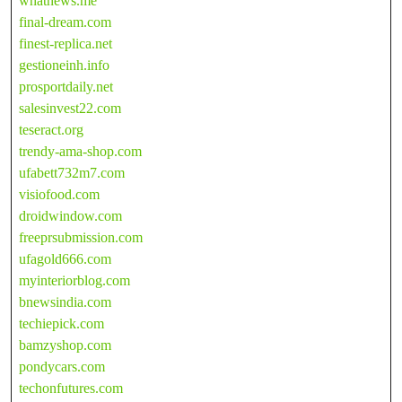
whatnews.me
final-dream.com
finest-replica.net
gestioneinh.info
prosportdaily.net
salesinvest22.com
teseract.org
trendy-ama-shop.com
ufabett732m7.com
visiofood.com
droidwindow.com
freeprsubmission.com
ufagold666.com
myinteriorblog.com
bnewsindia.com
techiepick.com
bamzyshop.com
pondycars.com
techonfutures.com