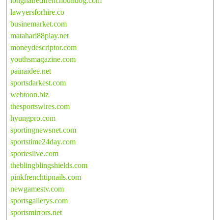
longhairedfrenchbulldog.com
lawyersforhire.co
businemarket.com
matahari88play.net
moneydescriptor.com
youthsmagazine.com
painaidee.net
sportsdarkest.com
webtoon.biz
thesportswires.com
hyungpro.com
sportingnewsnet.com
sportstime24day.com
sporteslive.com
theblingblingshields.com
pinkfrenchtipnails.com
newgamestv.com
sportsgallerys.com
sportsmirrors.net