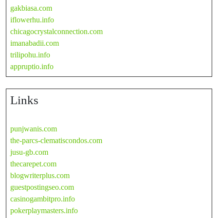
gakbiasa.com
iflowerhu.info
chicagocrystalconnection.com
imanabadii.com
trilipohu.info
appruptio.info
Links
punjwanis.com
the-parcs-clematiscondos.com
jusu-gb.com
thecarepet.com
blogwriterplus.com
guestpostingseo.com
casinogambitpro.info
pokerplaymasters.info