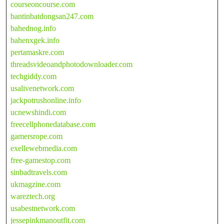
courseoncourse.com
bantinbatdongsan247.com
bahednog.info
bahenxgek.info
pertamaskre.com
threadsvideoandphotodownloader.com
techgiddy.com
usalivenetwork.com
jackpotrushonline.info
ucnewshindi.com
freecellphonedatabase.com
gamersrope.com
exellewebmedia.com
free-gamestop.com
sinbadtravels.com
ukmagzine.com
wareztech.org
usabestnetwork.com
jessepinkmanoutfit.com