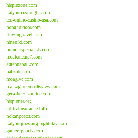
hispinzone.com
kalyanbazarnights.com
top-online-casino-usa.com
honghuidoor.com
flowingtravel.com
nineniki.com
brandiospecialists.com
medicalcare7.com
adtennaball.com
nabzah.com
mongive.com
matkagameresultsview.com
getsolutionsonline.com
hispinner.org
criticalinsurance.info
nokariposter.com
kalyan-guessing-nightplay.com
gameofpanels.com