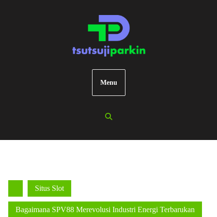
Skip
to
content
Menu
Situs Slot
Bagaimana SPV88 Merevolusi Industri Energi Terbarukan