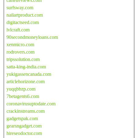
cartelreviews.com
surfsway.com
nailartproduct.com
digitactseed.com
lvlcraft.com
90secondmoneyloans.com
xenmicro.com
rodrovers.com
tripssolution.com
satta-king-india.com
yukigassencanada.com
articlehorizone.com
yuqqbbzp.com
7betagents6.com
coronavirusuptodate.com
crackinstreams.com
gadgetspak.com
gearsngadget.com
hireseodoctor.com