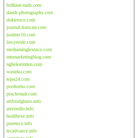
brilliant-nails.com
dandr-photography.com
dokteroce.com
journal-francais.com
justintv10.com
lawyerule.com
mediamingleseaco.com
mtsmarketingblog.com
nghekiemtien.com
wasirku.com
tejas24.com
poolturbo.com
prachestait.com
artforafghans.info
airvendio.info
healthexe.info
puretecx.info
tecadvance.info