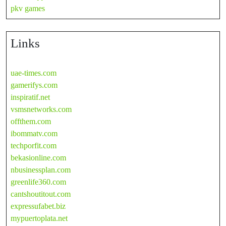
pkv games
Links
uae-times.com
gamerifys.com
inspiratif.net
vsmsnetworks.com
offthem.com
ibommatv.com
techporfit.com
bekasionline.com
nbusinessplan.com
greenlife360.com
cantshoutitout.com
expressufabet.biz
mypuertoplata.net