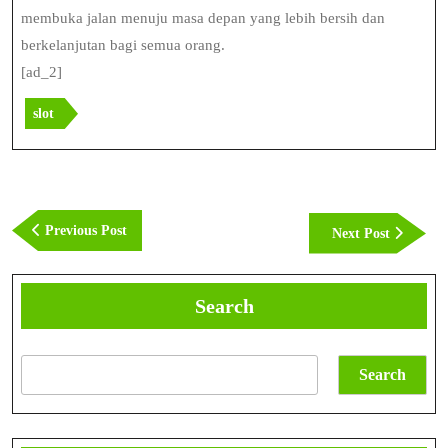
membuka jalan menuju masa depan yang lebih bersih dan
berkelanjutan bagi semua orang.
[ad_2]
slot
Post
navigation
Previous
Previous Post
Next
Next Post
Post
Post
Search
Search