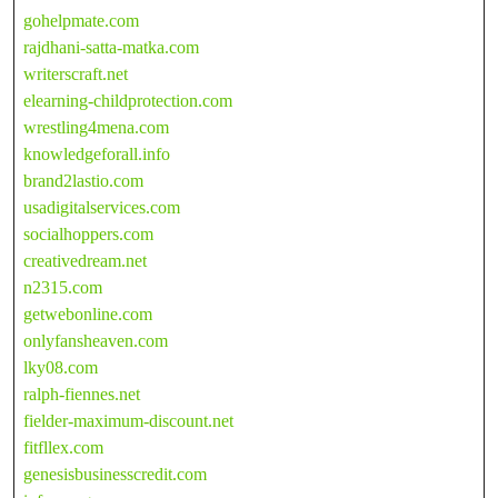
gohelpmate.com
rajdhani-satta-matka.com
writerscraft.net
elearning-childprotection.com
wrestling4mena.com
knowledgeforall.info
brand2lastio.com
usadigitalservices.com
socialhoppers.com
creativedream.net
n2315.com
getwebonline.com
onlyfansheaven.com
lky08.com
ralph-fiennes.net
fielder-maximum-discount.net
fitfllex.com
genesisbusinesscredit.com