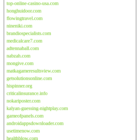
top-online-casino-usa.com
honghuidoor.com
flowingtravel.com
nineniki.com
brandiospecialists.com
medicalcare7.com
adtennaball.com
nabzah.com
mongive.com
matkagameresultsview.com
getsolutionsonline.com
hispinner.org
criticalinsurance.info
nokariposter.com
kalyan-guessing-nightplay.com
gameofpanels.com
androidappsdownloader.com
usetimenow.com
healthblow.com