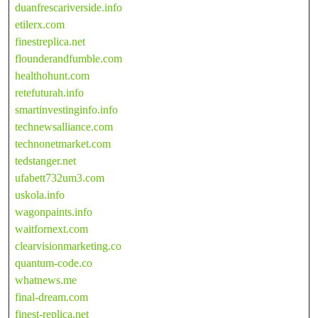
duanfrescariverside.info
etilerx.com
finestreplica.net
flounderandfumble.com
healthohunt.com
retefuturah.info
smartinvestinginfo.info
technewsalliance.com
technonetmarket.com
tedstanger.net
ufabett732um3.com
uskola.info
wagonpaints.info
waitfornext.com
clearvisionmarketing.co
quantum-code.co
whatnews.me
final-dream.com
finest-replica.net