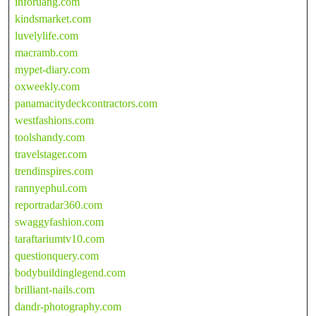
inforuang.com
kindsmarket.com
luvelylife.com
macramb.com
mypet-diary.com
oxweekly.com
panamacitydeckcontractors.com
westfashions.com
toolshandy.com
travelstager.com
trendinspires.com
rannyephul.com
reportradar360.com
swaggyfashion.com
taraftariumtv10.com
questionquery.com
bodybuildinglegend.com
brilliant-nails.com
dandr-photography.com