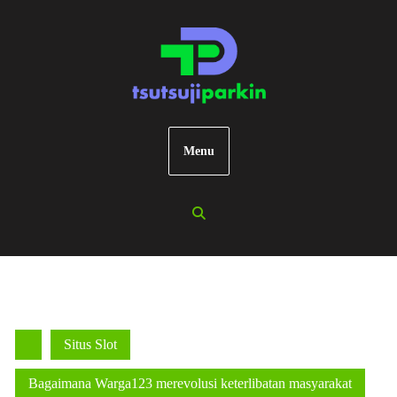
Skip
to
content
Menu
Situs Slot
Bagaimana Warga123 merevolusi keterlibatan masyarakat