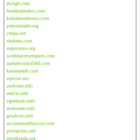
pickgb.com
healthmistakes.com
ksfashiondresses.com
patterntrader.org
cnhpa.net
sitalotus.com
supernotes.org
worldsportsempires.com
updatecentral360.com
katamastah.com
zqscore.net
aseleraio.info
asticio.info
egardenio.info
arxteamio.info
getalexio.info
accountaudittaxcon.com
prymprint.com
sportkeeda.org