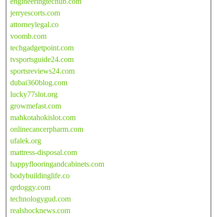
engineeringtechub.com
jerryescorts.com
attorneylegal.co
voomb.com
techgadgetpoint.com
tvsportsguide24.com
sportsreviews24.com
dubai360blog.com
lucky77slot.org
growmefast.com
mahkotahokislot.com
onlinecancerpharm.com
ufalek.org
mattress-disposal.com
happyflooringandcabinets.com
bodybuildinglife.co
qrdoggy.com
technologygud.com
realshocknews.com