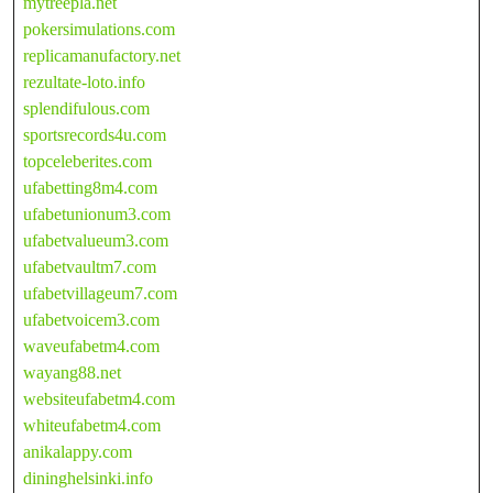
mytreepla.net
pokersimulations.com
replicamanufactory.net
rezultate-loto.info
splendifulous.com
sportsrecords4u.com
topceleberites.com
ufabetting8m4.com
ufabetunionum3.com
ufabetvalueum3.com
ufabetvaultm7.com
ufabetvillageum7.com
ufabetvoicem3.com
waveufabetm4.com
wayang88.net
websiteufabetm4.com
whiteufabetm4.com
anikalappy.com
dininghelsinki.info