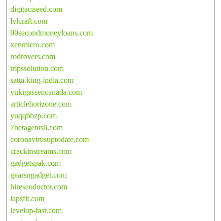
digitactseed.com
lvlcraft.com
90secondmoneyloans.com
xenmicro.com
rodrovers.com
tripssolution.com
satta-king-india.com
yukigassencanada.com
articlehorizone.com
yuqqbbzp.com
7betagents6.com
coronavirusuptodate.com
crackinstreams.com
gadgetspak.com
gearsngadget.com
hireseodoctor.com
lapsfit.com
levelup-fast.com