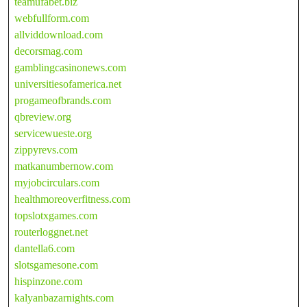
teamufabet.biz
webfullform.com
allviddownload.com
decorsmag.com
gamblingcasinonews.com
universitiesofamerica.net
progameofbrands.com
qbreview.org
servicewueste.org
zippyrevs.com
matkanumbernow.com
myjobcirculars.com
healthmoreoverfitness.com
topslotxgames.com
routerloggnet.net
dantella6.com
slotsgamesone.com
hispinzone.com
kalyanbazarnights.com