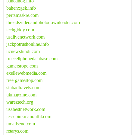
bahednog.info
bahenxgek.info
pertamaskre.com
threadsvideoandphotodownloader.com
techgiddy.com
usalivenetwork.com
jackpotrushonline.info
ucnewshindi.com
freecellphonedatabase.com
gamersrope.com
exellewebmedia.com
free-gamestop.com
sinbadtravels.com
ukmagzine.com
wareztech.org
usabestnetwork.com
jessepinkmanoutfit.com
umailsend.com
retarys.com