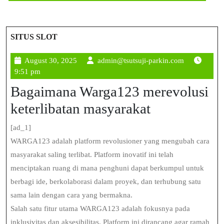
SITUS SLOT
August
admin@tsuts
August 30, 2025
admin@tsutsuji-parkin.com
30,
parkin.com
9:51 pm
2025
Bagaimana Warga123 merevolusi
keterlibatan masyarakat
[ad_1]
WARGA123 adalah platform revolusioner yang mengubah cara
masyarakat saling terlibat. Platform inovatif ini telah
menciptakan ruang di mana penghuni dapat berkumpul untuk
berbagi ide, berkolaborasi dalam proyek, dan terhubung satu
sama lain dengan cara yang bermakna.
Salah satu fitur utama WARGA123 adalah fokusnya pada
inklusivitas dan aksesibilitas. Platform ini dirancang agar ramah