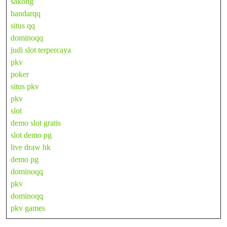
sakong
bandarqq
situs qq
dominoqq
judi slot terpercaya
pkv
poker
situs pkv
pkv
slot
demo slot gratis
slot demo pg
live draw hk
demo pg
dominoqq
pkv
dominoqq
pkv games