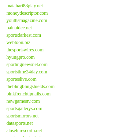
matahari88play.net
moneydescriptor.com
youthsmagazine.com
painaidee.net
sportsdarkest.com
webtoon.biz
thesportswires.com
hyungpro.com
sportingnewsnet.com
sportstime24day.com
sporteslive.com
theblingblingshields.com
pinkfrenchtipnails.com
newgamestv.com
sportsgallerys.com
sportsmirrors.net
datasports.net
atasehirescortu.net