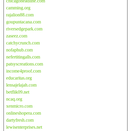
chicagoheadline.com
camming.org
rajalion88.com
goupuntacana.com
riversedgepark.com
zaseez.com
catchycrunch.com
nofaphub.com
nefertitingalls.com
patsyscreations.com
income4proof.com
educaritas.org
lensajelajah.com
betflik09.net
ncaq.org
xenmicro.com
onlineshopera.com
dartyfresh.com
lewisenterprises.net