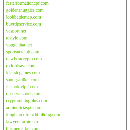
fasterformationcpf.com
goldensnuggles.com
lookbattlemap.com
buyrdpservice.com
yesport.net
tostylo.com
yougetthat.net
sportsnetclub.com
newbestcrypto.com
oxfordsave.com
iclassicgames.com
saung-artikel.com
fasthokivip2.com
observersports.com
cryptominingplus.com
aquinoticiaspe.com
longhairedfrenchbulldog.com
lawyersforhire.co
businemarket.com