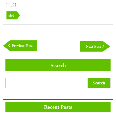
[ad_2]
slot
Post
navigation
Previous
Previous Post
Next
Next Post
Post
Post
Search
Search
Recent Posts