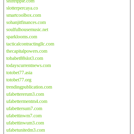
shiftripple.com
slotterpercaya.co
smartcoolbox.com
sohanjitfinances.com
soulfulhousemusic.net
sparklooms.com
tacticalcontractingllc.com
thecapitalpowers.com
tobabet88slot3.com
todayscurrentnews.com
totobet77.asia
totobet77.org
trendingpublication.com
ufabettererum3.com
ufabettermentm4.com
ufabettersum7.com
ufabettinwm7.com
ufabettinwum3.com
ufabetunitedm3.com