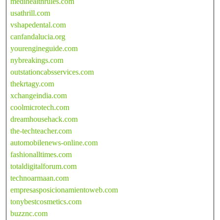
medihealthrules.com
usathrill.com
vshapedental.com
canfandalucia.org
yourengineguide.com
nybreakings.com
outstationcabsservices.com
thekrtagy.com
xchangeindia.com
coolmicrotech.com
dreamhousehack.com
the-techteacher.com
automobilenews-online.com
fashionalltimes.com
totaldigitalforum.com
technoarmaan.com
empresasposicionamientoweb.com
tonybestcosmetics.com
buzznc.com