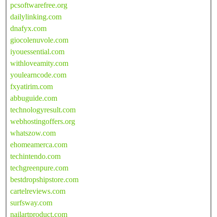
pcsoftwarefree.org
dailylinking.com
dnafyx.com
giocolenuvole.com
iyouessential.com
withloveamity.com
youlearncode.com
fxyatirim.com
abbuguide.com
technologyresult.com
webhostingoffers.org
whatszow.com
ehomeamerca.com
techintendo.com
techgreenpure.com
bestdropshipstore.com
cartelreviews.com
surfsway.com
nailartproduct.com