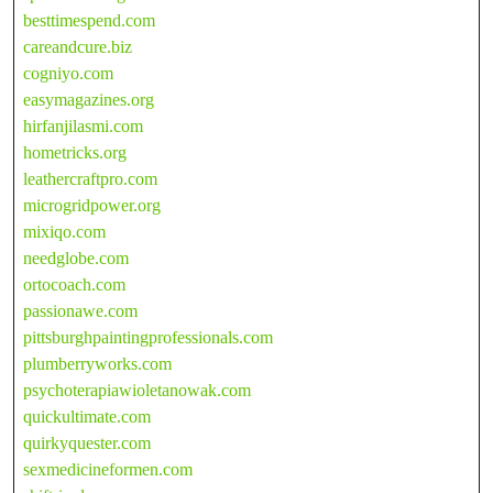
besttimespend.com
careandcure.biz
cogniyo.com
easymagazines.org
hirfanjilasmi.com
hometricks.org
leathercraftpro.com
microgridpower.org
mixiqo.com
needglobe.com
ortocoach.com
passionawe.com
pittsburghpaintingprofessionals.com
plumberryworks.com
psychoterapiawioletanowak.com
quickultimate.com
quirkyquester.com
sexmedicineformen.com