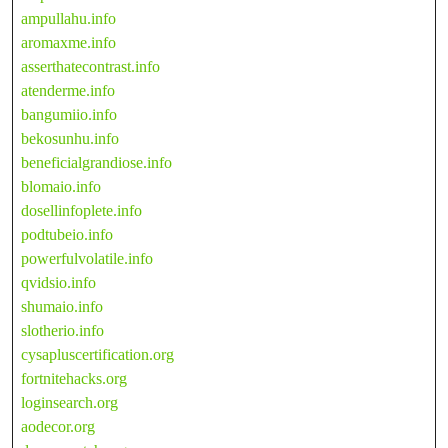
ampullahu.info
aromaxme.info
asserthatecontrast.info
atenderme.info
bangumiio.info
bekosunhu.info
beneficialgrandiose.info
blomaio.info
dosellinfoplete.info
podtubeio.info
powerfulvolatile.info
qvidsio.info
shumaio.info
slotherio.info
cysapluscertification.org
fortnitehacks.org
loginsearch.org
aodecor.org