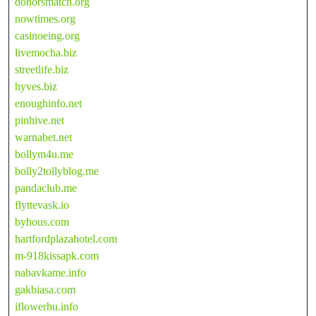
donorsmatch.org
nowtimes.org
casinoeing.org
livemocha.biz
streetlife.biz
hyves.biz
enoughinfo.net
pinhive.net
warnabet.net
bollym4u.me
bolly2tollyblog.me
pandaclub.me
flyttevask.io
byhous.com
hartfordplazahotel.com
m-918kissapk.com
nabavkame.info
gakbiasa.com
iflowerhu.info