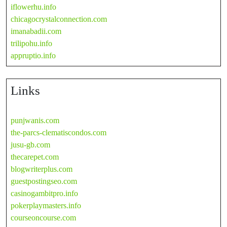
iflowerhu.info
chicagocrystalconnection.com
imanabadii.com
trilipohu.info
appruptio.info
Links
punjwanis.com
the-parcs-clematiscondos.com
jusu-gb.com
thecarepet.com
blogwriterplus.com
guestpostingseo.com
casinogambitpro.info
pokerplaymasters.info
courseoncourse.com