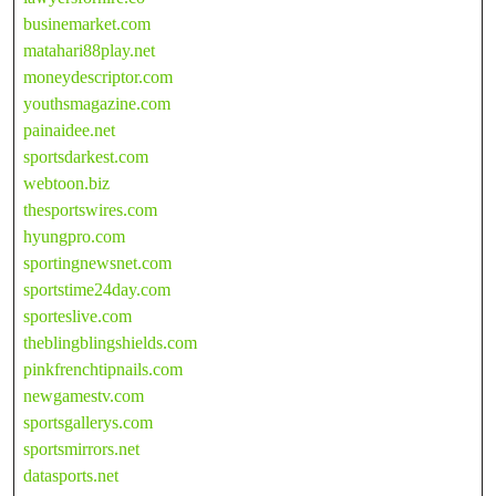
businemarket.com
matahari88play.net
moneydescriptor.com
youthsmagazine.com
painaidee.net
sportsdarkest.com
webtoon.biz
thesportswires.com
hyungpro.com
sportingnewsnet.com
sportstime24day.com
sporteslive.com
theblingblingshields.com
pinkfrenchtipnails.com
newgamestv.com
sportsgallerys.com
sportsmirrors.net
datasports.net