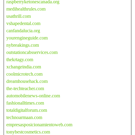
raspberryketonescanada.org
medihealthrules.com
usathrill.com
vshapedental.com
canfandalucia.org
yourengineguide.com
nybreakings.com
outstationcabsservices.com
thekrtagy.com
xchangeindia.com
coolmicrotech.com
dreamhousehack.com
the-techteacher.com
automobilenews-online.com
fashionalltimes.com
totaldigitalforum.com
technoarmaan.com
empresasposicionamientoweb.com
tonybestcosmetics.com