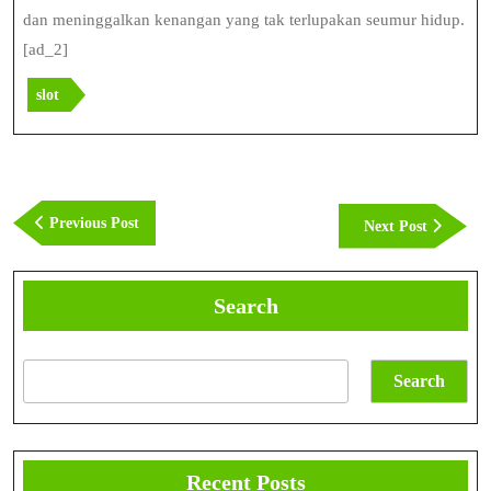
dan meninggalkan kenangan yang tak terlupakan seumur hidup.
[ad_2]
slot
Post
navigation
Previous
Previous Post
Next
Next Post
Post
Post
Search
Search
Recent Posts