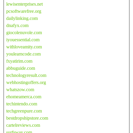
lewisenterprises.net
pcsoftwarefree.org
dailylinking.com
dnafyx.com
giocolenuvole.com
iyouessential.com
withloveamity.com
youlearncode.com
fxyatirim.com
abbuguide.com
technologyresult.com
webhostingoffers.org
whatszow.com
ehomeamerca.com
techintendo.com
techgreenpure.com
bestdropshipstore.com
cartelreviews.com
surfsway.com