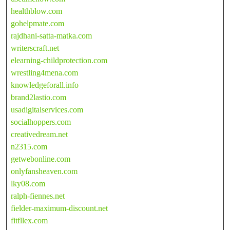
healthblow.com
gohelpmate.com
rajdhani-satta-matka.com
writerscraft.net
elearning-childprotection.com
wrestling4mena.com
knowledgeforall.info
brand2lastio.com
usadigitalservices.com
socialhoppers.com
creativedream.net
n2315.com
getwebonline.com
onlyfansheaven.com
lky08.com
ralph-fiennes.net
fielder-maximum-discount.net
fitfllex.com