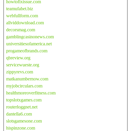
howtofixissue.com
teamufabet.biz
webfullform.com
allviddownload.com
decorsmag.com
gamblingcasinonews.com
universitiesofamerica.net
progameofbrands.com
qbreview.org
servicewueste.org
zippyrevs.com
matkanumbernow.com
myjobcirculars.com
healthmoreoverfitness.com
topslotxgames.com
routerloggnet.net
dantella6.com
slotsgamesone.com
hispinzone.com