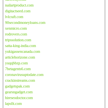
nailartproduct.com
digitactseed.com
lvlcraft.com
90secondmoneyloans.com
xenmicro.com
rodrovers.com
tripssolution.com
satta-king-india.com
yukigassencanada.com
articlehorizone.com
yuqqbbzp.com
7betagents6.com
coronavirusuptodate.com
crackinstreams.com
gadgetspak.com
gearsngadget.com
hireseodoctor.com
lapsfit.com