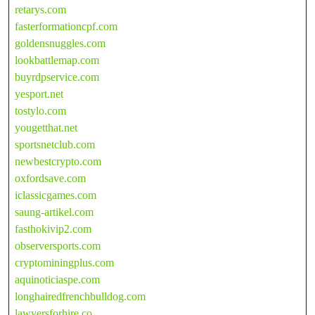
retarys.com
fasterformationcpf.com
goldensnuggles.com
lookbattlemap.com
buyrdpservice.com
yesport.net
tostylo.com
yougetthat.net
sportsnetclub.com
newbestcrypto.com
oxfordsave.com
iclassicgames.com
saung-artikel.com
fasthokivip2.com
observersports.com
cryptominingplus.com
aquinoticiaspe.com
longhairedfrenchbulldog.com
lawyersforhire.co