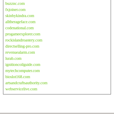
buzznc.com
fxjoiner.com
skinbykindra.com
alltherageface.com
codenational.com
progameexplorer.com
rockislandroastery.com
directselling-pro.com
revenuealarm.com
lurab.com
ignitioncoilguide.com
mytechcomputer.com
bioslot168.com
artsandcraftsauthority.com
webservicelive.com