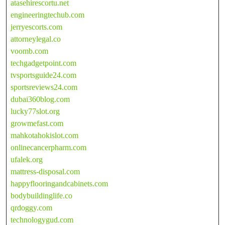
atasehirescortu.net
engineeringtechub.com
jerryescorts.com
attorneylegal.co
voomb.com
techgadgetpoint.com
tvsportsguide24.com
sportsreviews24.com
dubai360blog.com
lucky77slot.org
growmefast.com
mahkotahokislot.com
onlinecancerpharm.com
ufalek.org
mattress-disposal.com
happyflooringandcabinets.com
bodybuildinglife.co
qrdoggy.com
technologygud.com