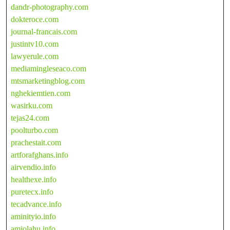
dandr-photography.com
dokteroce.com
journal-francais.com
justintv10.com
lawyerule.com
mediamingleseaco.com
mtsmarketingblog.com
nghekiemtien.com
wasirku.com
tejas24.com
poolturbo.com
prachestait.com
artforafghans.info
airvendio.info
healthexe.info
puretecx.info
tecadvance.info
aminityio.info
amiolahu.info