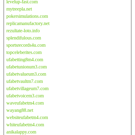
levelup-fast.com
mytreepla.net
pokersimulations.com
replicamanufactory.net
rezultate-loto.info
splendifulous.com
sportsrecords4u.com
topceleberites.com
ufabetting8m4.com
ufabetunionum3.com
ufabetvalueum3.com
ufabetvaultm7.com
ufabetvillageum7.com
ufabetvoicem3.com
waveufabetm4.com
wayang88.net
websiteufabetm4.com
whiteufabetm4.com
anikalappy.com