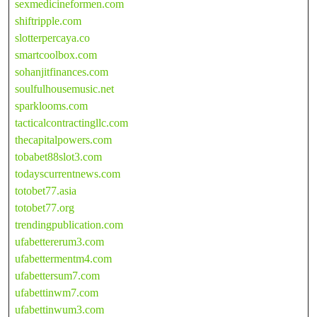
sexmedicineformen.com
shiftripple.com
slotterpercaya.co
smartcoolbox.com
sohanjitfinances.com
soulfulhousemusic.net
sparklooms.com
tacticalcontractingllc.com
thecapitalpowers.com
tobabet88slot3.com
todayscurrentnews.com
totobet77.asia
totobet77.org
trendingpublication.com
ufabettererum3.com
ufabettermentm4.com
ufabettersum7.com
ufabettinwm7.com
ufabettinwum3.com