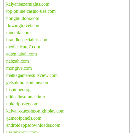
kalyanbazarnights.com
top-online-casino-usa.com
honghuidoor.com
flowingtravel.com
nineniki.com
brandiospecialists.com
medicalcare7.com
adtennaball.com
nabzah.com
mongive.com
matkagameresultsview.com
getsolutionsonline.com
hispinner.org
criticalinsurance.info
nokariposter.com
kalyan-guessing-nightplay.com
gameofpanels.com
androidappsdownloader.com
usetimenow.com