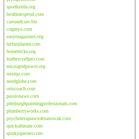
sportkeeda.org
besttimespend.com
careandcure.biz
cogniyo.com
easymagazines.org
hirfanjilasmi.com
hometricks.org
leathercraftpro.com
microgridpower.org
mixiqo.com
needglobe.com
ortocoach.com
passionawe.com
pittsburghpaintingprofessionals.com
plumberryworks.com
psychoterapiawioletanowak.com
quickultimate.com
quirkyquester.com