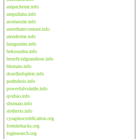
ampacheme.info
ampullahu.info
aromaxme.info
asserthatecontrast.info
atenderme.info
bangumiio.info
bekosunhu.info
beneficialgrandiose.info
blomaio.info
dosellinfoplete.info
podtubeio.info
powerfulvolatile.info
qvidsio.info
shumaio.info
slotherio.info
cysapluscertification.org
fortnitehacks.org
loginsearch.org