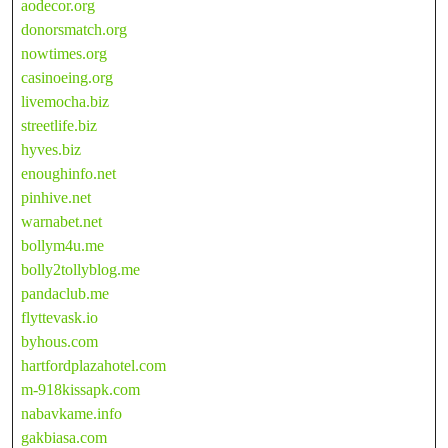
aodecor.org
donorsmatch.org
nowtimes.org
casinoeing.org
livemocha.biz
streetlife.biz
hyves.biz
enoughinfo.net
pinhive.net
warnabet.net
bollym4u.me
bolly2tollyblog.me
pandaclub.me
flyttevask.io
byhous.com
hartfordplazahotel.com
m-918kissapk.com
nabavkame.info
gakbiasa.com