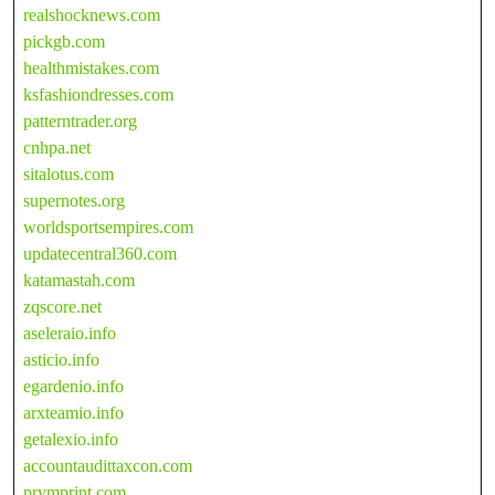
realshocknews.com
pickgb.com
healthmistakes.com
ksfashiondresses.com
patterntrader.org
cnhpa.net
sitalotus.com
supernotes.org
worldsportsempires.com
updatecentral360.com
katamastah.com
zqscore.net
aseleraio.info
asticio.info
egardenio.info
arxteamio.info
getalexio.info
accountaudittaxcon.com
prymprint.com