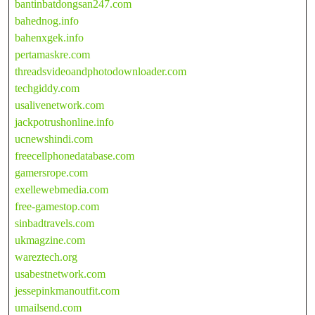
bantinbatdongsan247.com
bahednog.info
bahenxgek.info
pertamaskre.com
threadsvideoandphotodownloader.com
techgiddy.com
usalivenetwork.com
jackpotrushonline.info
ucnewshindi.com
freecellphonedatabase.com
gamersrope.com
exellewebmedia.com
free-gamestop.com
sinbadtravels.com
ukmagzine.com
wareztech.org
usabestnetwork.com
jessepinkmanoutfit.com
umailsend.com