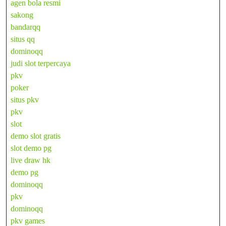
agen bola resmi
sakong
bandarqq
situs qq
dominoqq
judi slot terpercaya
pkv
poker
situs pkv
pkv
slot
demo slot gratis
slot demo pg
live draw hk
demo pg
dominoqq
pkv
dominoqq
pkv games