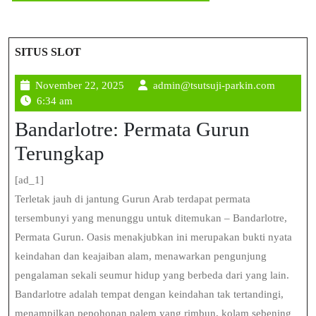
SITUS SLOT
November
admin@ts
November 22, 2025
admin@tsutsuji-parkin.com
22,
parkin.c
6:34 am
2025
Bandarlotre: Permata Gurun
Terungkap
[ad_1]
Terletak jauh di jantung Gurun Arab terdapat permata
tersembunyi yang menunggu untuk ditemukan – Bandarlotre,
Permata Gurun. Oasis menakjubkan ini merupakan bukti nyata
keindahan dan keajaiban alam, menawarkan pengunjung
pengalaman sekali seumur hidup yang berbeda dari yang lain.
Bandarlotre adalah tempat dengan keindahan tak tertandingi,
menampilkan pepohonan palem yang rimbun, kolam sebening