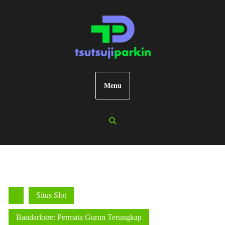
Skip
to
content
Menu
Situs Slot
Bandarlotre: Permata Gurun Terungkap