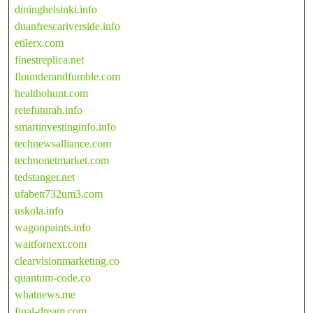
dininghelsinki.info
duanfrescariverside.info
etilerx.com
finestreplica.net
flounderandfumble.com
healthohunt.com
retefuturah.info
smartinvestinginfo.info
technewsalliance.com
technonetmarket.com
tedstanger.net
ufabett732um3.com
uskola.info
wagonpaints.info
waitfornext.com
clearvisionmarketing.co
quantum-code.co
whatnews.me
final-dream.com