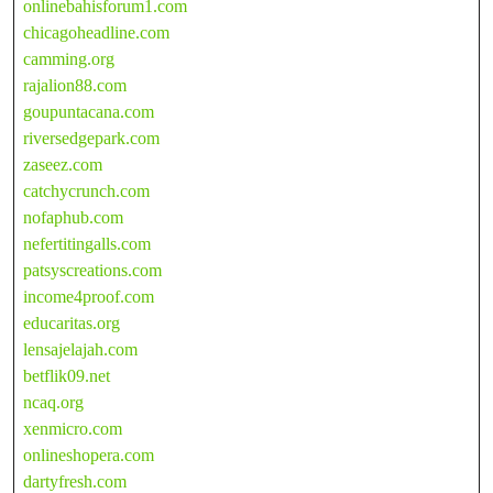
onlinebahisforum1.com
chicagoheadline.com
camming.org
rajalion88.com
goupuntacana.com
riversedgepark.com
zaseez.com
catchycrunch.com
nofaphub.com
nefertitingalls.com
patsyscreations.com
income4proof.com
educaritas.org
lensajelajah.com
betflik09.net
ncaq.org
xenmicro.com
onlineshopera.com
dartyfresh.com