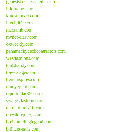
genesisbusinesscredit.com
inforuang.com
kindsmarket.com
luvelylife.com
macramb.com
mypet-diary.com
oxweekly.com
panamacitydeckcontractors.com
westfashions.com
toolshandy.com
travelstager.com
trendinspires.com
rannyephul.com
reportradar360.com
swaggyfashion.com
taraftariumtv10.com
questionquery.com
bodybuildinglegend.com
brilliant-nails.com