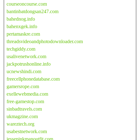
courseoncourse.com
bantinbatdongsan247.com
bahednog.info
bahenxgek.info
pertamaskre.com
threadsvideoandphotodownloader.com
techgiddy.com
usalivenetwork.com
jackpotrushonline.info
ucnewshindi.com
freecellphonedatabase.com
gamersrope.com
exellewebmedia.com
free-gamestop.com
sinbadtravels.com
ukmagzine.com
wareztech.org
usabestnetwork.com
jessepinkmanoutfit.com