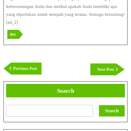
keberuntungan Anda dan melihat apakah Anda memiliki apa
yang diperlukan untuk menjadi yang teratas. Semoga beruntung!
[ad_2]
slot
Post
navigation
Previous
Previous Post
Next
Next Post
Post
Post
Search
Search