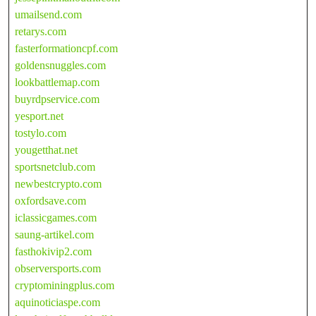
umailsend.com
retarys.com
fasterformationcpf.com
goldensnuggles.com
lookbattlemap.com
buyrdpservice.com
yesport.net
tostylo.com
yougetthat.net
sportsnetclub.com
newbestcrypto.com
oxfordsave.com
iclassicgames.com
saung-artikel.com
fasthokivip2.com
observersports.com
cryptominingplus.com
aquinoticiaspe.com