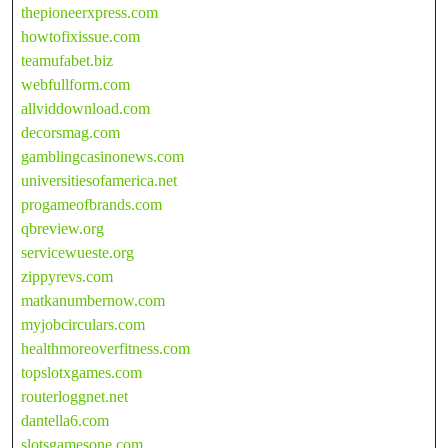
thepioneerxpress.com
howtofixissue.com
teamufabet.biz
webfullform.com
allviddownload.com
decorsmag.com
gamblingcasinonews.com
universitiesofamerica.net
progameofbrands.com
qbreview.org
servicewueste.org
zippyrevs.com
matkanumbernow.com
myjobcirculars.com
healthmoreoverfitness.com
topslotxgames.com
routerloggnet.net
dantella6.com
slotsgamesone.com