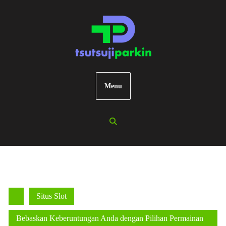
Skip
to
content
Menu
Situs Slot
Bebaskan Keberuntungan Anda dengan Pilihan Permainan