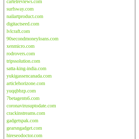
cartelreviews.com
surfsway.com
nailartproduct.com
digitactseed.com
lvlcraft.com
90secondmoneyloans.com
xenmicro.com
rodrovers.com
tripssolution.com
satta-king-india.com
yukigassencanada.com
articlehorizone.com
yuqqbbzp.com
7betagents6.com
coronavirusuptodate.com
crackinstreams.com
gadgetspak.com
gearsngadget.com
hireseodoctor.com