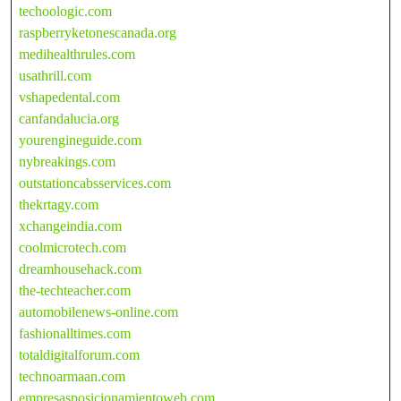
techoologic.com
raspberryketonescanada.org
medihealthrules.com
usathrill.com
vshapedental.com
canfandalucia.org
yourengineguide.com
nybreakings.com
outstationcabsservices.com
thekrtagy.com
xchangeindia.com
coolmicrotech.com
dreamhousehack.com
the-techteacher.com
automobilenews-online.com
fashionalltimes.com
totaldigitalforum.com
technoarmaan.com
empresasposicionamientoweb.com