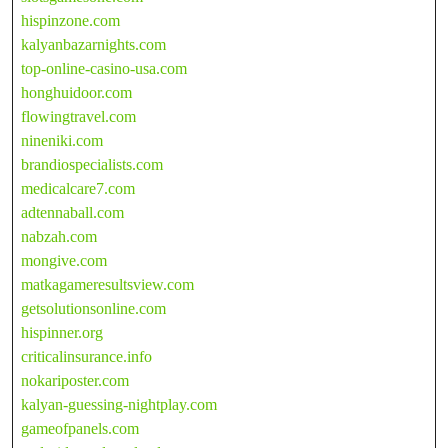
hispinzone.com
kalyanbazarnights.com
top-online-casino-usa.com
honghuidoor.com
flowingtravel.com
nineniki.com
brandiospecialists.com
medicalcare7.com
adtennaball.com
nabzah.com
mongive.com
matkagameresultsview.com
getsolutionsonline.com
hispinner.org
criticalinsurance.info
nokariposter.com
kalyan-guessing-nightplay.com
gameofpanels.com