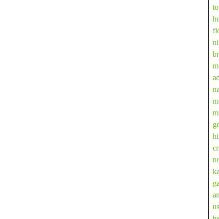
t
h
f
n
br
m
a
n
m
m
g
hi
cr
n
k
g
a
u
h