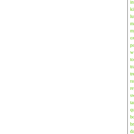
i
k
lu
m
m
o
p
w
t
tr
t
r
r
s
t
q
b
br
d