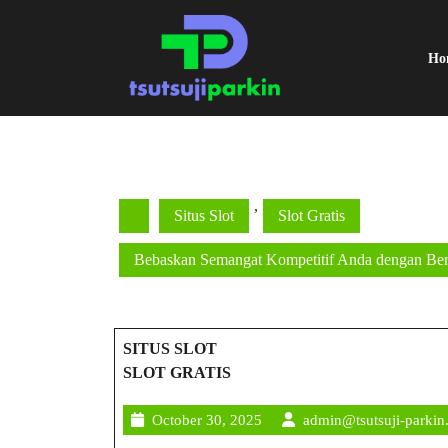
Skip
to
content
Ho
,
Situs Slot
Slot Gratis
Bebaskan Semangat Kompetitif Anda dengan Be
SITUS SLOT
SLOT GRATIS
October
October 30, 2025
admin@tsutsuji-parki
30,