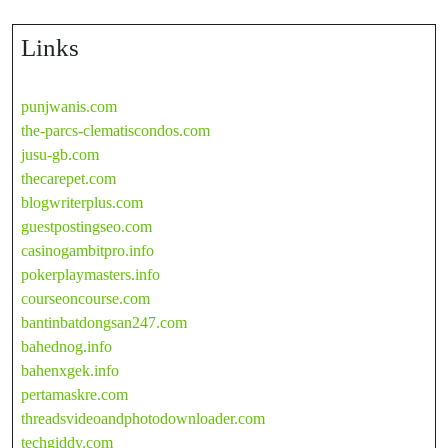
Links
punjwanis.com
the-parcs-clematiscondos.com
jusu-gb.com
thecarepet.com
blogwriterplus.com
guestpostingseo.com
casinogambitpro.info
pokerplaymasters.info
courseoncourse.com
bantinbatdongsan247.com
bahednog.info
bahenxgek.info
pertamaskre.com
threadsvideoandphotodownloader.com
techgiddy.com