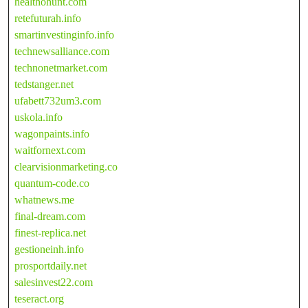
healthohunt.com
retefuturah.info
smartinvestinginfo.info
technewsalliance.com
technonetmarket.com
tedstanger.net
ufabett732um3.com
uskola.info
wagonpaints.info
waitfornext.com
clearvisionmarketing.co
quantum-code.co
whatnews.me
final-dream.com
finest-replica.net
gestioneinh.info
prosportdaily.net
salesinvest22.com
teseract.org