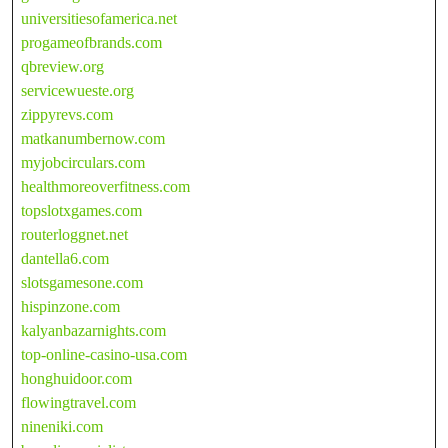
universitiesofamerica.net
progameofbrands.com
qbreview.org
servicewueste.org
zippyrevs.com
matkanumbernow.com
myjobcirculars.com
healthmoreoverfitness.com
topslotxgames.com
routerloggnet.net
dantella6.com
slotsgamesone.com
hispinzone.com
kalyanbazarnights.com
top-online-casino-usa.com
honghuidoor.com
flowingtravel.com
nineniki.com