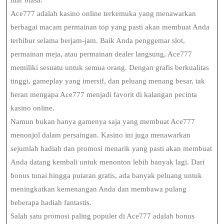
luar biasa.
Ace777 adalah kasino online terkemuka yang menawarkan
berbagai macam permainan top yang pasti akan membuat Anda
terhibur selama berjam-jam. Baik Anda penggemar slot,
permainan meja, atau permainan dealer langsung, Ace777
memiliki sesuatu untuk semua orang. Dengan grafis berkualitas
tinggi, gameplay yang imersif, dan peluang menang besar, tak
heran mengapa Ace777 menjadi favorit di kalangan pecinta
kasino online.
Namun bukan hanya gamenya saja yang membuat Ace777
menonjol dalam persaingan. Kasino ini juga menawarkan
sejumlah hadiah dan promosi menarik yang pasti akan membuat
Anda datang kembali untuk menonton lebih banyak lagi. Dari
bonus tunai hingga putaran gratis, ada banyak peluang untuk
meningkatkan kemenangan Anda dan membawa pulang
beberapa hadiah fantastis.
Salah satu promosi paling populer di Ace777 adalah bonus