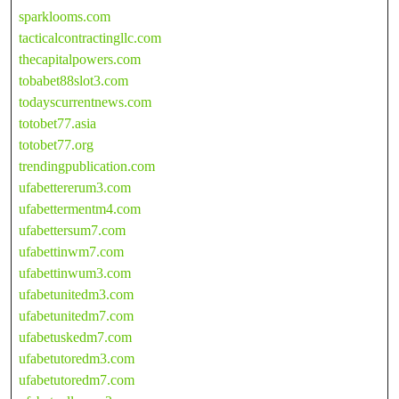
sparklooms.com
tacticalcontractingllc.com
thecapitalpowers.com
tobabet88slot3.com
todayscurrentnews.com
totobet77.asia
totobet77.org
trendingpublication.com
ufabettererum3.com
ufabettermentm4.com
ufabettersum7.com
ufabettinwm7.com
ufabettinwum3.com
ufabetunitedm3.com
ufabetunitedm7.com
ufabetuskedm7.com
ufabetutoredm3.com
ufabetutoredm7.com