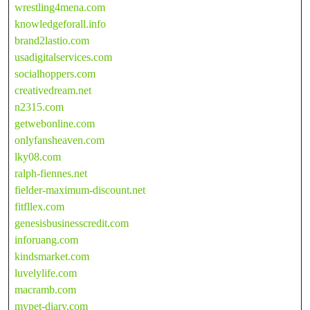
wrestling4mena.com
knowledgeforall.info
brand2lastio.com
usadigitalservices.com
socialhoppers.com
creativedream.net
n2315.com
getwebonline.com
onlyfansheaven.com
lky08.com
ralph-fiennes.net
fielder-maximum-discount.net
fitfllex.com
genesisbusinesscredit.com
inforuang.com
kindsmarket.com
luvelylife.com
macramb.com
mypet-diary.com