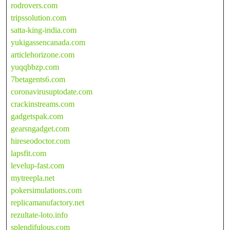
rodrovers.com
tripssolution.com
satta-king-india.com
yukigassencanada.com
articlehorizone.com
yuqqbbzp.com
7betagents6.com
coronavirusuptodate.com
crackinstreams.com
gadgetspak.com
gearsngadget.com
hireseodoctor.com
lapsfit.com
levelup-fast.com
mytreepla.net
pokersimulations.com
replicamanufactory.net
rezultate-loto.info
splendifulous.com