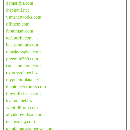
gamerifys.com
inspiratif.net
vsmsnetworks.com
offthem.com
ibommatv.com
techporfit.com
bekasionline.com
nbusinessplan.com
greenlife360.com
cantshoutitout.com
expressufabet.biz
mypuertoplata.net
thepioneerxpress.com
howtofixissue.com
teamufabet.biz
webfullform.com
allviddownload.com
decorsmag.com
gamblingcasinonews.com