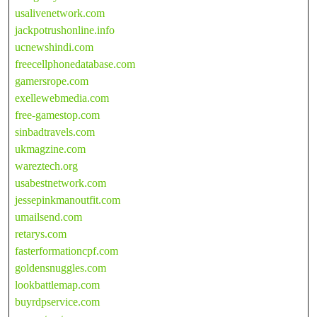
usalivenetwork.com
jackpotrushonline.info
ucnewshindi.com
freecellphonedatabase.com
gamersrope.com
exellewebmedia.com
free-gamestop.com
sinbadtravels.com
ukmagzine.com
wareztech.org
usabestnetwork.com
jessepinkmanoutfit.com
umailsend.com
retarys.com
fasterformationcpf.com
goldensnuggles.com
lookbattlemap.com
buyrdpservice.com