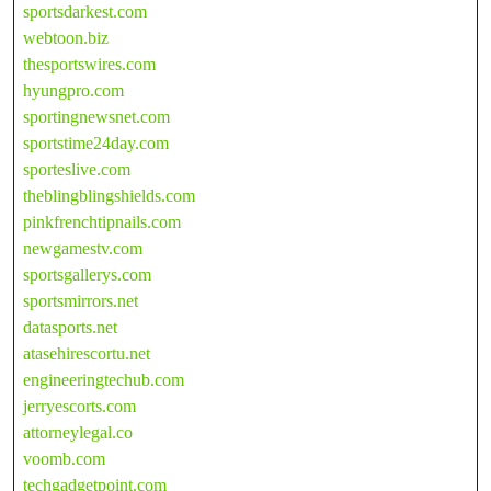
sportsdarkest.com
webtoon.biz
thesportswires.com
hyungpro.com
sportingnewsnet.com
sportstime24day.com
sporteslive.com
theblingblingshields.com
pinkfrenchtipnails.com
newgamestv.com
sportsgallerys.com
sportsmirrors.net
datasports.net
atasehirescortu.net
engineeringtechub.com
jerryescorts.com
attorneylegal.co
voomb.com
techgadgetpoint.com