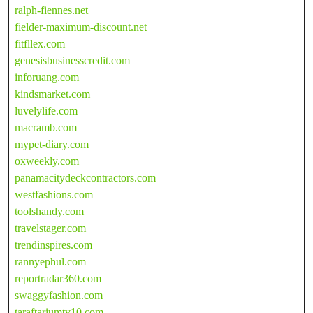
ralph-fiennes.net
fielder-maximum-discount.net
fitfllex.com
genesisbusinesscredit.com
inforuang.com
kindsmarket.com
luvelylife.com
macramb.com
mypet-diary.com
oxweekly.com
panamacitydeckcontractors.com
westfashions.com
toolshandy.com
travelstager.com
trendinspires.com
rannyephul.com
reportradar360.com
swaggyfashion.com
taraftariumtv10.com