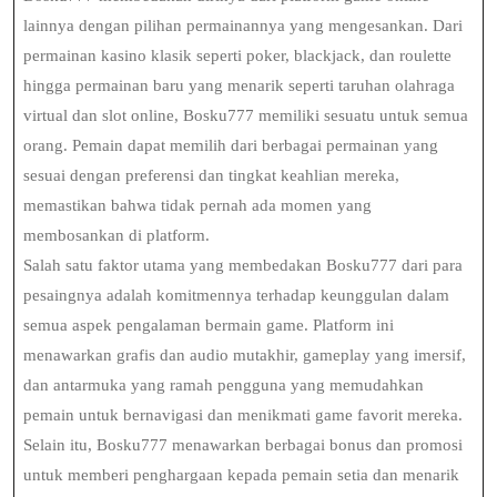
lainnya dengan pilihan permainannya yang mengesankan. Dari
permainan kasino klasik seperti poker, blackjack, dan roulette
hingga permainan baru yang menarik seperti taruhan olahraga
virtual dan slot online, Bosku777 memiliki sesuatu untuk semua
orang. Pemain dapat memilih dari berbagai permainan yang
sesuai dengan preferensi dan tingkat keahlian mereka,
memastikan bahwa tidak pernah ada momen yang
membosankan di platform.
Salah satu faktor utama yang membedakan Bosku777 dari para
pesaingnya adalah komitmennya terhadap keunggulan dalam
semua aspek pengalaman bermain game. Platform ini
menawarkan grafis dan audio mutakhir, gameplay yang imersif,
dan antarmuka yang ramah pengguna yang memudahkan
pemain untuk bernavigasi dan menikmati game favorit mereka.
Selain itu, Bosku777 menawarkan berbagai bonus dan promosi
untuk memberi penghargaan kepada pemain setia dan menarik