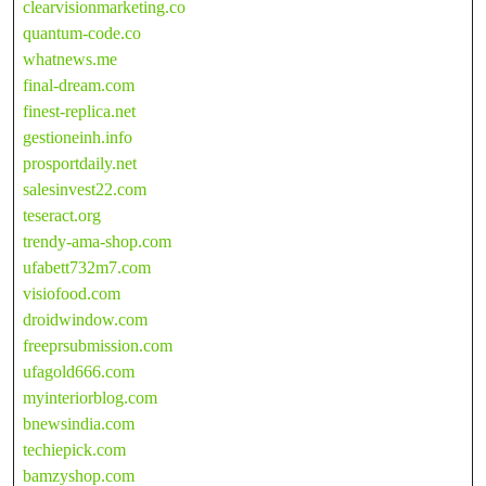
clearvisionmarketing.co
quantum-code.co
whatnews.me
final-dream.com
finest-replica.net
gestioneinh.info
prosportdaily.net
salesinvest22.com
teseract.org
trendy-ama-shop.com
ufabett732m7.com
visiofood.com
droidwindow.com
freeprsubmission.com
ufagold666.com
myinteriorblog.com
bnewsindia.com
techiepick.com
bamzyshop.com