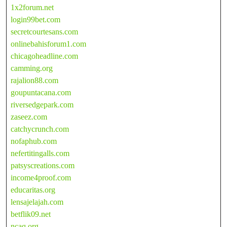
1x2forum.net
login99bet.com
secretcourtesans.com
onlinebahisforum1.com
chicagoheadline.com
camming.org
rajalion88.com
goupuntacana.com
riversedgepark.com
zaseez.com
catchycrunch.com
nofaphub.com
nefertitingalls.com
patsyscreations.com
income4proof.com
educaritas.org
lensajelajah.com
betflik09.net
ncaq.org