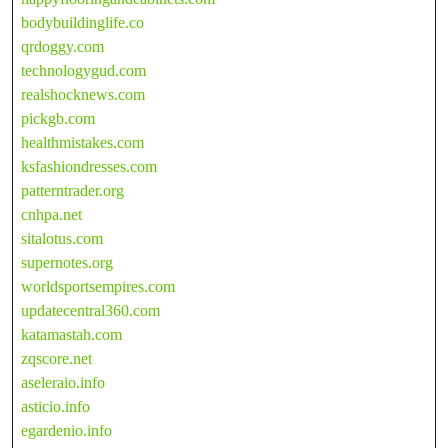
bodybuildinglife.co
qrdoggy.com
technologygud.com
realshocknews.com
pickgb.com
healthmistakes.com
ksfashiondresses.com
patterntrader.org
cnhpa.net
sitalotus.com
supernotes.org
worldsportsempires.com
updatecentral360.com
katamastah.com
zqscore.net
aseleraio.info
asticio.info
egardenio.info