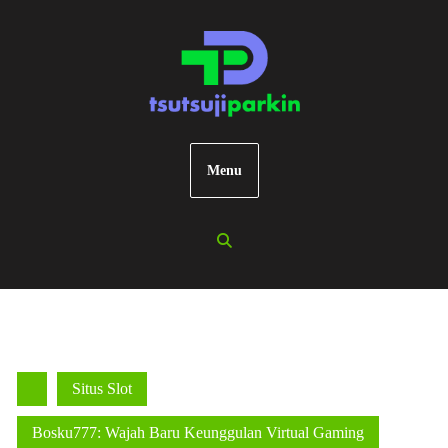
Skip
to
content
Menu
Situs Slot
Bosku777: Wajah Baru Keunggulan Virtual Gaming