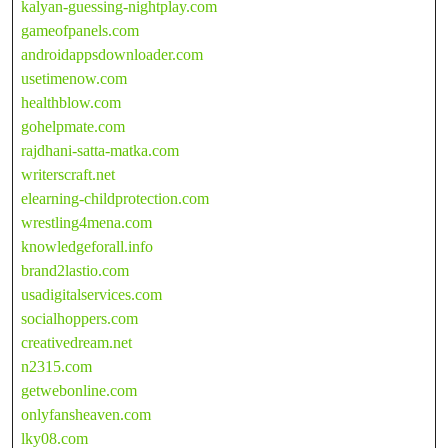
kalyan-guessing-nightplay.com
gameofpanels.com
androidappsdownloader.com
usetimenow.com
healthblow.com
gohelpmate.com
rajdhani-satta-matka.com
writerscraft.net
elearning-childprotection.com
wrestling4mena.com
knowledgeforall.info
brand2lastio.com
usadigitalservices.com
socialhoppers.com
creativedream.net
n2315.com
getwebonline.com
onlyfansheaven.com
lky08.com