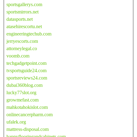
sportsgallerys.com
sportsmirrors.net
datasports.net
atasehirescortu.net
engineeringtechub.com
jerryescorts.com
attorneylegal.co
voomb.com
techgadgetpoint.com
tvsportsguide24.com
sportsreviews24.com
dubai360blog.com
lucky77slot.org
growmefast.com
mahkotahokislot.com
onlinecancerpharm.com
ufalek.org
mattress-disposal.com
happyflooringandcabinets.com