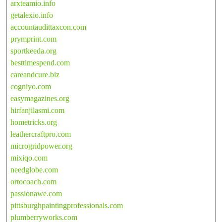
arxteamio.info
getalexio.info
accountaudittaxcon.com
prymprint.com
sportkeeda.org
besttimespend.com
careandcure.biz
cogniyo.com
easymagazines.org
hirfanjilasmi.com
hometricks.org
leathercraftpro.com
microgridpower.org
mixiqo.com
needglobe.com
ortocoach.com
passionawe.com
pittsburghpaintingprofessionals.com
plumberryworks.com