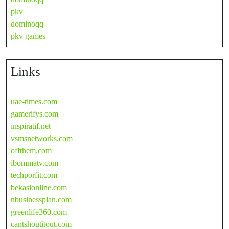
pkv
dominoqq
pkv games
Links
uae-times.com
gamerifys.com
inspiratif.net
vsmsnetworks.com
offthem.com
ibommatv.com
techporfit.com
bekasionline.com
nbusinessplan.com
greenlife360.com
cantshoutitout.com