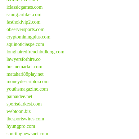
iclassicgames.com
saung-artikel.com
fasthokivip2.com
observersports.com
cryptominingplus.com
aquinoticiaspe.com
longhairedfrenchbulldog.com
lawyersforhire.co
businemarket.com
matahari88play.net
moneydescriptor.com
youthsmagazine.com
painaidee.net
sportsdarkest.com
webtoon.biz
thesportswires.com
hyungpro.com
sportingnewsnet.com