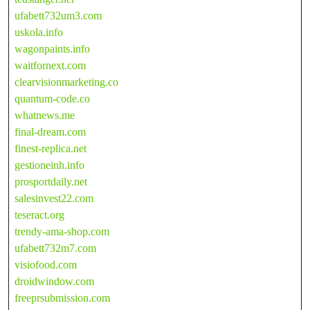
ufabett732um3.com
uskola.info
wagonpaints.info
waitfornext.com
clearvisionmarketing.co
quantum-code.co
whatnews.me
final-dream.com
finest-replica.net
gestioneinh.info
prosportdaily.net
salesinvest22.com
teseract.org
trendy-ama-shop.com
ufabett732m7.com
visiofood.com
droidwindow.com
freeprsubmission.com