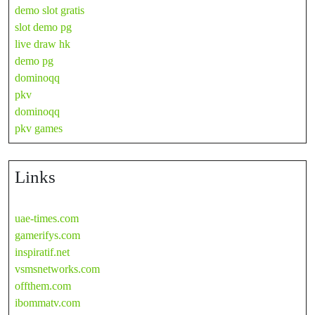
demo slot gratis
slot demo pg
live draw hk
demo pg
dominoqq
pkv
dominoqq
pkv games
Links
uae-times.com
gamerifys.com
inspiratif.net
vsmsnetworks.com
offthem.com
ibommatv.com