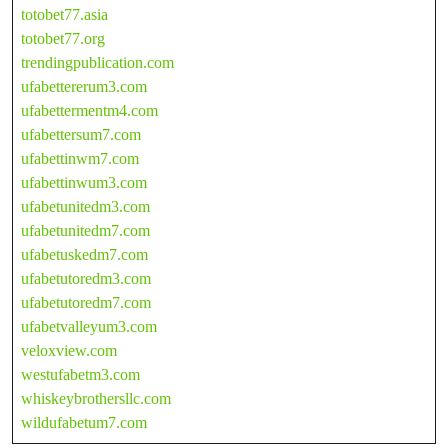
totobet77.asia
totobet77.org
trendingpublication.com
ufabettererum3.com
ufabettermentm4.com
ufabettersum7.com
ufabettinwm7.com
ufabettinwum3.com
ufabetunitedm3.com
ufabetunitedm7.com
ufabetuskedm7.com
ufabetutoredm3.com
ufabetutoredm7.com
ufabetvalleyum3.com
veloxview.com
westufabetm3.com
whiskeybrothersllc.com
wildufabetum7.com