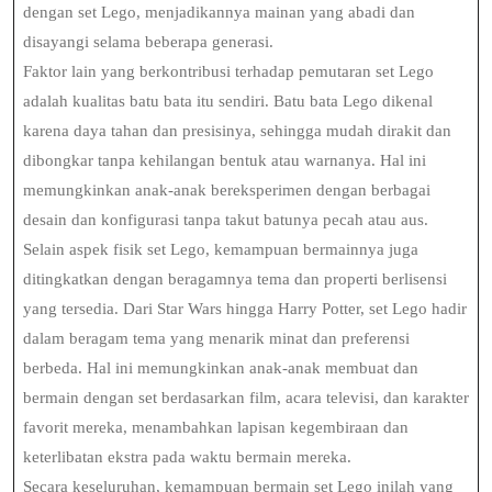
dengan set Lego, menjadikannya mainan yang abadi dan
disayangi selama beberapa generasi.
Faktor lain yang berkontribusi terhadap pemutaran set Lego
adalah kualitas batu bata itu sendiri. Batu bata Lego dikenal
karena daya tahan dan presisinya, sehingga mudah dirakit dan
dibongkar tanpa kehilangan bentuk atau warnanya. Hal ini
memungkinkan anak-anak bereksperimen dengan berbagai
desain dan konfigurasi tanpa takut batunya pecah atau aus.
Selain aspek fisik set Lego, kemampuan bermainnya juga
ditingkatkan dengan beragamnya tema dan properti berlisensi
yang tersedia. Dari Star Wars hingga Harry Potter, set Lego hadir
dalam beragam tema yang menarik minat dan preferensi
berbeda. Hal ini memungkinkan anak-anak membuat dan
bermain dengan set berdasarkan film, acara televisi, dan karakter
favorit mereka, menambahkan lapisan kegembiraan dan
keterlibatan ekstra pada waktu bermain mereka.
Secara keseluruhan, kemampuan bermain set Lego inilah yang