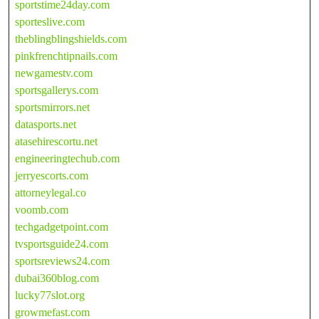
sportstime24day.com
sporteslive.com
theblingblingshields.com
pinkfrenchtipnails.com
newgamestv.com
sportsgallerys.com
sportsmirrors.net
datasports.net
atasehirescortu.net
engineeringtechub.com
jerryescorts.com
attorneylegal.co
voomb.com
techgadgetpoint.com
tvsportsguide24.com
sportsreviews24.com
dubai360blog.com
lucky77slot.org
growmefast.com