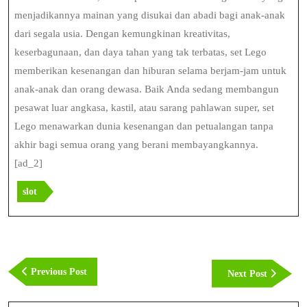
menjadikannya mainan yang disukai dan abadi bagi anak-anak
dari segala usia. Dengan kemungkinan kreativitas,
keserbagunaan, dan daya tahan yang tak terbatas, set Lego
memberikan kesenangan dan hiburan selama berjam-jam untuk
anak-anak dan orang dewasa. Baik Anda sedang membangun
pesawat luar angkasa, kastil, atau sarang pahlawan super, set
Lego menawarkan dunia kesenangan dan petualangan tanpa
akhir bagi semua orang yang berani membayangkannya.
[ad_2]
slot
Post
navigation
Previous
Previous Post
Next
Next Post
Post
Post