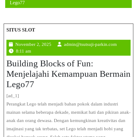
Lego77
SITUS SLOT
November
admin@tsu
November 2, 2025
admin@tsutsuji-parkin.com
2,
parkin.co
8:11 am
2025
Building Blocks of Fun:
Menjelajahi Kemampuan Bermain
Lego77
[ad_1]
Perangkat Lego telah menjadi bahan pokok dalam industri
mainan selama beberapa dekade, memikat hati dan pikiran anak-
anak dan orang dewasa. Dengan kemungkinan kreativitas dan
imajinasi yang tak terbatas, set Lego telah menjadi hobi yang