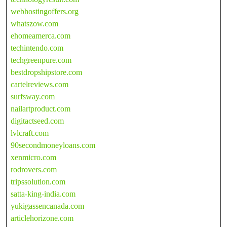
webhostingoffers.org
whatszow.com
ehomeamerca.com
techintendo.com
techgreenpure.com
bestdropshipstore.com
cartelreviews.com
surfsway.com
nailartproduct.com
digitactseed.com
lvlcraft.com
90secondmoneyloans.com
xenmicro.com
rodrovers.com
tripssolution.com
satta-king-india.com
yukigassencanada.com
articlehorizone.com