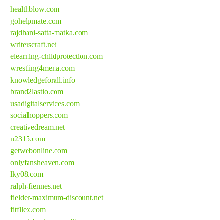
healthblow.com
gohelpmate.com
rajdhani-satta-matka.com
writerscraft.net
elearning-childprotection.com
wrestling4mena.com
knowledgeforall.info
brand2lastio.com
usadigitalservices.com
socialhoppers.com
creativedream.net
n2315.com
getwebonline.com
onlyfansheaven.com
lky08.com
ralph-fiennes.net
fielder-maximum-discount.net
fitfllex.com