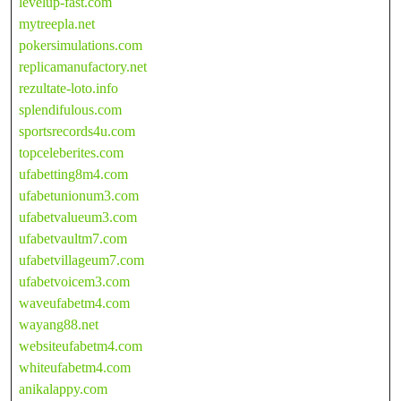
levelup-fast.com
mytreepla.net
pokersimulations.com
replicamanufactory.net
rezultate-loto.info
splendifulous.com
sportsrecords4u.com
topceleberites.com
ufabetting8m4.com
ufabetunionum3.com
ufabetvalueum3.com
ufabetvaultm7.com
ufabetvillageum7.com
ufabetvoicem3.com
waveufabetm4.com
wayang88.net
websiteufabetm4.com
whiteufabetm4.com
anikalappy.com