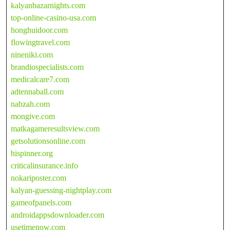
kalyanbazarnights.com
top-online-casino-usa.com
honghuidoor.com
flowingtravel.com
nineniki.com
brandiospecialists.com
medicalcare7.com
adtennaball.com
nabzah.com
mongive.com
matkagameresultsview.com
getsolutionsonline.com
hispinner.org
criticalinsurance.info
nokariposter.com
kalyan-guessing-nightplay.com
gameofpanels.com
androidappsdownloader.com
usetimenow.com