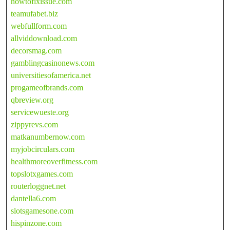
howtofixissue.com
teamufabet.biz
webfullform.com
allviddownload.com
decorsmag.com
gamblingcasinonews.com
universitiesofamerica.net
progameofbrands.com
qbreview.org
servicewueste.org
zippyrevs.com
matkanumbernow.com
myjobcirculars.com
healthmoreoverfitness.com
topslotxgames.com
routerloggnet.net
dantella6.com
slotsgamesone.com
hispinzone.com