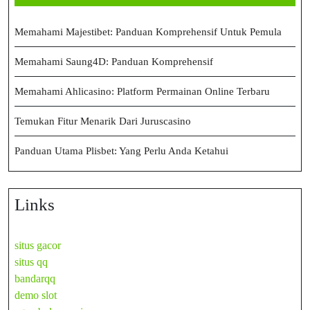
Memahami Majestibet: Panduan Komprehensif Untuk Pemula
Memahami Saung4D: Panduan Komprehensif
Memahami Ahlicasino: Platform Permainan Online Terbaru
Temukan Fitur Menarik Dari Juruscasino
Panduan Utama Plisbet: Yang Perlu Anda Ketahui
Links
situs gacor
situs qq
bandarqq
demo slot