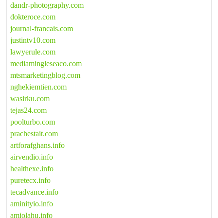
dandr-photography.com
dokteroce.com
journal-francais.com
justintv10.com
lawyerule.com
mediamingleseaco.com
mtsmarketingblog.com
nghekiemtien.com
wasirku.com
tejas24.com
poolturbo.com
prachestait.com
artforafghans.info
airvendio.info
healthexe.info
puretecx.info
tecadvance.info
aminityio.info
amiolahu.info