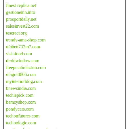
finest-replica.net
gestioneinh.info
prosportdaily.net
salesinvest22.com
teseract.org
trendy-ama-shop.com
ufabett732m7.com
visiofood.com
droidwindow.com
freeprsubmission.com
ufagold666.com
myinteriorblog.com
bnewsindia.com
techiepick.com
bamzyshop.com
pondycars.com
techonfutures.com
techoologic.com