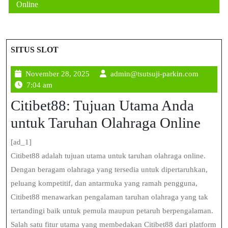
Online
SITUS SLOT
November
admin@ts
November 28, 2025
admin@tsutsuji-parkin.com
28,
parkin.c
7:04 am
2025
Citibet88: Tujuan Utama Anda
untuk Taruhan Olahraga Online
[ad_1]
Citibet88 adalah tujuan utama untuk taruhan olahraga online.
Dengan beragam olahraga yang tersedia untuk dipertaruhkan,
peluang kompetitif, dan antarmuka yang ramah pengguna,
Citibet88 menawarkan pengalaman taruhan olahraga yang tak
tertandingi baik untuk pemula maupun petaruh berpengalaman.
Salah satu fitur utama yang membedakan Citibet88 dari platform