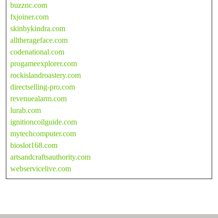
buzznc.com
fxjoiner.com
skinbykindra.com
alltherageface.com
codenational.com
progameexplorer.com
rockislandroastery.com
directselling-pro.com
revenuealarm.com
lurab.com
ignitioncoilguide.com
mytechcomputer.com
bioslot168.com
artsandcraftsauthority.com
webservicelive.com