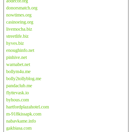
aodecor.org
donorsmatch.org
nowtimes.org
casinoeing.org
livemocha.biz
streetlife.biz
hyves.biz
enoughinfo.net
pinhive.net
warnabet.net
bollym4u.me
bolly2tollyblog.me
pandaclub.me
flyttevask.io
byhous.com
hartfordplazahotel.com
m-918kissapk.com
nabavkame.info
gakbiasa.com