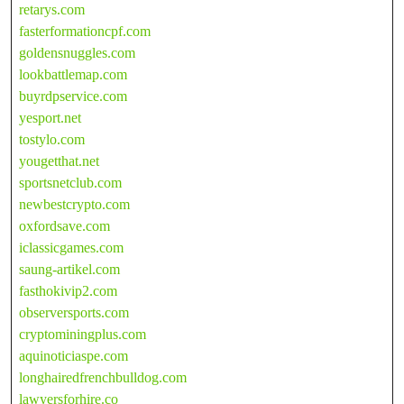
retarys.com
fasterformationcpf.com
goldensnuggles.com
lookbattlemap.com
buyrdpservice.com
yesport.net
tostylo.com
yougetthat.net
sportsnetclub.com
newbestcrypto.com
oxfordsave.com
iclassicgames.com
saung-artikel.com
fasthokivip2.com
observersports.com
cryptominingplus.com
aquinoticiaspe.com
longhairedfrenchbulldog.com
lawyersforhire.co