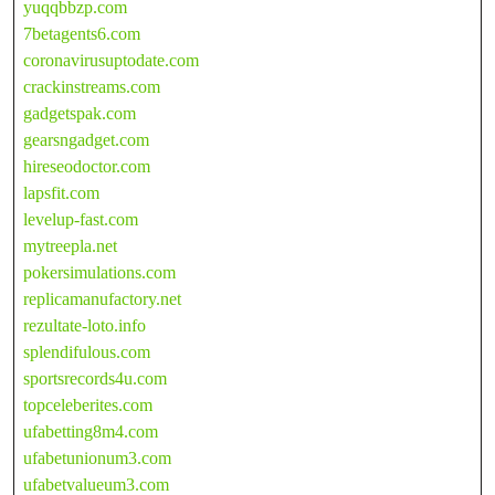
yuqqbbzp.com
7betagents6.com
coronavirusuptodate.com
crackinstreams.com
gadgetspak.com
gearsngadget.com
hireseodoctor.com
lapsfit.com
levelup-fast.com
mytreepla.net
pokersimulations.com
replicamanufactory.net
rezultate-loto.info
splendifulous.com
sportsrecords4u.com
topceleberites.com
ufabetting8m4.com
ufabetunionum3.com
ufabetvalueum3.com