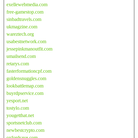
exellewebmedia.com
free-gamestop.com
sinbadtravels.com
ukmagzine.com
wareztech.org
usabestnetwork.com
jessepinkmanoutfit.com
umailsend.com
retarys.com
fasterformationcpf.com
goldensnuggles.com
lookbattlemap.com
buyrdpservice.com
yesport.net
tostylo.com
yougetthat.net
sportsnetclub.com
newbestcrypto.com
oxfordsave.com