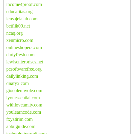
income4proof.com
educaritas.org
lensajelajah.com
betflik09.net
ncaq.org
xenmicro.com
onlineshopera.com
dartyfresh.com
lewisenterprises.net
pcsoftwarefree.org
dailylinking.com
dnafyx.com
giocolenuvole.com
iyouessential.com
withloveamity.com
youlearncode.com
fxyatirim.com
abbuguide.com
technologyresult.com