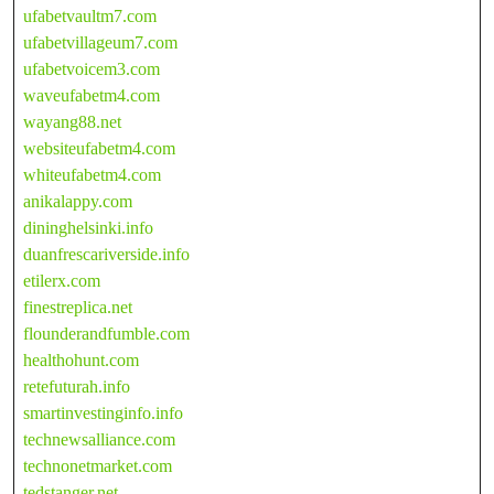
ufabetvaultm7.com
ufabetvillageum7.com
ufabetvoicem3.com
waveufabetm4.com
wayang88.net
websiteufabetm4.com
whiteufabetm4.com
anikalappy.com
dininghelsinki.info
duanfrescariverside.info
etilerx.com
finestreplica.net
flounderandfumble.com
healthohunt.com
retefuturah.info
smartinvestinginfo.info
technewsalliance.com
technonetmarket.com
tedstanger.net