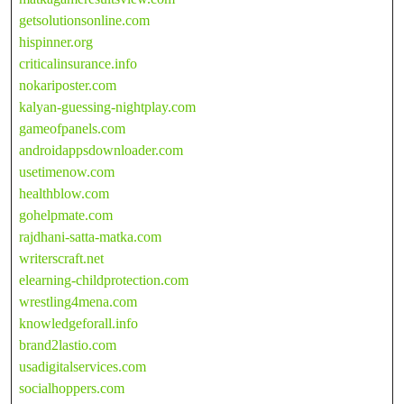
getsolutionsonline.com
hispinner.org
criticalinsurance.info
nokariposter.com
kalyan-guessing-nightplay.com
gameofpanels.com
androidappsdownloader.com
usetimenow.com
healthblow.com
gohelpmate.com
rajdhani-satta-matka.com
writerscraft.net
elearning-childprotection.com
wrestling4mena.com
knowledgeforall.info
brand2lastio.com
usadigitalservices.com
socialhoppers.com