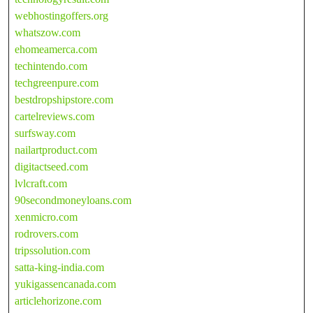
webhostingoffers.org
whatszow.com
ehomeamerca.com
techintendo.com
techgreenpure.com
bestdropshipstore.com
cartelreviews.com
surfsway.com
nailartproduct.com
digitactseed.com
lvlcraft.com
90secondmoneyloans.com
xenmicro.com
rodrovers.com
tripssolution.com
satta-king-india.com
yukigassencanada.com
articlehorizone.com