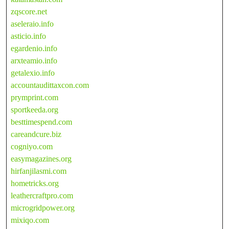
zqscore.net
aseleraio.info
asticio.info
egardenio.info
arxteamio.info
getalexio.info
accountaudittaxcon.com
prymprint.com
sportkeeda.org
besttimespend.com
careandcure.biz
cogniyo.com
easymagazines.org
hirfanjilasmi.com
hometricks.org
leathercraftpro.com
microgridpower.org
mixiqo.com