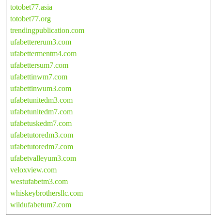
totobet77.asia
totobet77.org
trendingpublication.com
ufabettererum3.com
ufabettermentm4.com
ufabettersum7.com
ufabettinwm7.com
ufabettinwum3.com
ufabetunitedm3.com
ufabetunitedm7.com
ufabetuskedm7.com
ufabetutoredm3.com
ufabetutoredm7.com
ufabetvalleyum3.com
veloxview.com
westufabetm3.com
whiskeybrothersllc.com
wildufabetum7.com