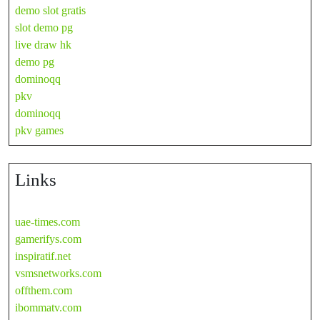
demo slot gratis
slot demo pg
live draw hk
demo pg
dominoqq
pkv
dominoqq
pkv games
Links
uae-times.com
gamerifys.com
inspiratif.net
vsmsnetworks.com
offthem.com
ibommatv.com