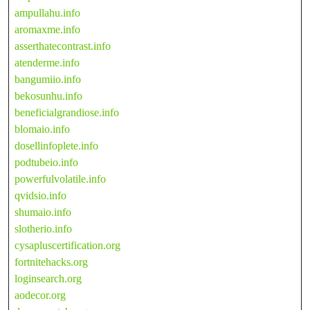
ampullahu.info
aromaxme.info
asserthatecontrast.info
atenderme.info
bangumiio.info
bekosunhu.info
beneficialgrandiose.info
blomaio.info
dosellinfoplete.info
podtubeio.info
powerfulvolatile.info
qvidsio.info
shumaio.info
slotherio.info
cysapluscertification.org
fortnitehacks.org
loginsearch.org
aodecor.org