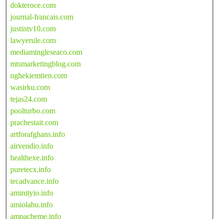
dokteroce.com
journal-francais.com
justintv10.com
lawyerule.com
mediamingleseaco.com
mtsmarketingblog.com
nghekiemtien.com
wasirku.com
tejas24.com
poolturbo.com
prachestait.com
artforafghans.info
airvendio.info
healthexe.info
puretecx.info
tecadvance.info
aminityio.info
amiolahu.info
ampacheme.info