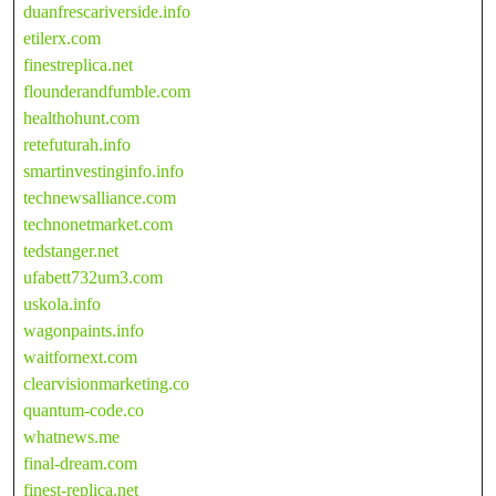
duanfrescariverside.info
etilerx.com
finestreplica.net
flounderandfumble.com
healthohunt.com
retefuturah.info
smartinvestinginfo.info
technewsalliance.com
technonetmarket.com
tedstanger.net
ufabett732um3.com
uskola.info
wagonpaints.info
waitfornext.com
clearvisionmarketing.co
quantum-code.co
whatnews.me
final-dream.com
finest-replica.net