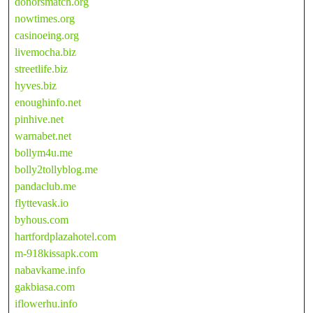
donorsmatch.org
nowtimes.org
casinoeing.org
livemocha.biz
streetlife.biz
hyves.biz
enoughinfo.net
pinhive.net
warnabet.net
bollym4u.me
bolly2tollyblog.me
pandaclub.me
flyttevask.io
byhous.com
hartfordplazahotel.com
m-918kissapk.com
nabavkame.info
gakbiasa.com
iflowerhu.info