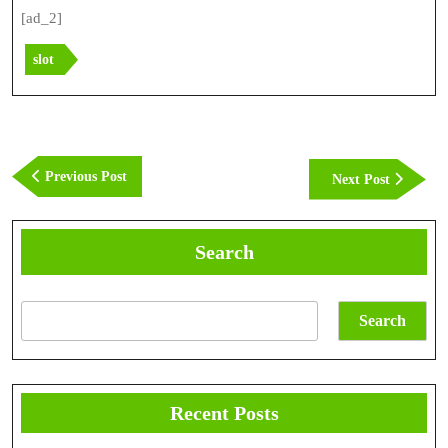
[ad_2]
slot
Post
navigation
Previous
Previous Post
Next
Next Post
Post
Post
Search
Search
Recent Posts