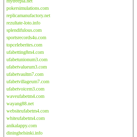
mytreepla.net
pokersimulations.com
replicamanufactory.net
rezultate-loto.info
splendifulous.com
sportsrecords4u.com
topceleberites.com
ufabetting8m4.com
ufabetunionum3.com
ufabetvalueum3.com
ufabetvaultm7.com
ufabetvillageum7.com
ufabetvoicem3.com
waveufabetm4.com
wayang88.net
websiteufabetm4.com
whiteufabetm4.com
anikalappy.com
dininghelsinki.info