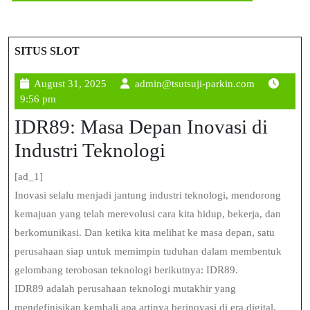
SITUS SLOT
August
admin@tsuts
August 31, 2025
admin@tsutsuji-parkin.com
31,
parkin.com
9:56 pm
2025
IDR89: Masa Depan Inovasi di
Industri Teknologi
[ad_1]
Inovasi selalu menjadi jantung industri teknologi, mendorong
kemajuan yang telah merevolusi cara kita hidup, bekerja, dan
berkomunikasi. Dan ketika kita melihat ke masa depan, satu
perusahaan siap untuk memimpin tuduhan dalam membentuk
gelombang terobosan teknologi berikutnya: IDR89.
IDR89 adalah perusahaan teknologi mutakhir yang
mendefinisikan kembali apa artinya berinovasi di era digital.