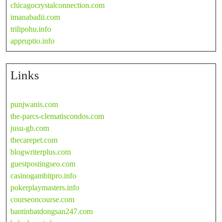
chicagocrystalconnection.com
imanabadii.com
trilipohu.info
appruptio.info
Links
punjwanis.com
the-parcs-clematiscondos.com
jusu-gb.com
thecarepet.com
blogwriterplus.com
guestpostingseo.com
casinogambitpro.info
pokerplaymasters.info
courseoncourse.com
bantinbatdongsan247.com