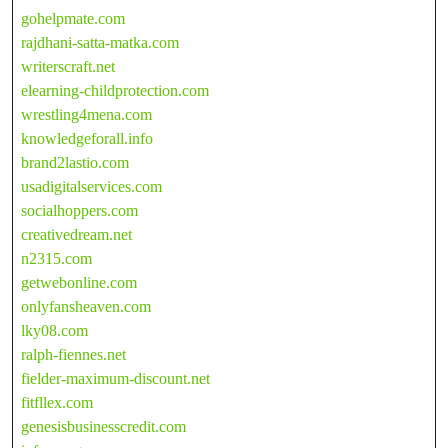
gohelpmate.com
rajdhani-satta-matka.com
writerscraft.net
elearning-childprotection.com
wrestling4mena.com
knowledgeforall.info
brand2lastio.com
usadigitalservices.com
socialhoppers.com
creativedream.net
n2315.com
getwebonline.com
onlyfansheaven.com
lky08.com
ralph-fiennes.net
fielder-maximum-discount.net
fitfllex.com
genesisbusinesscredit.com