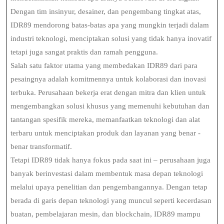
Dengan tim insinyur, desainer, dan pengembang tingkat atas,
IDR89 mendorong batas-batas apa yang mungkin terjadi dalam
industri teknologi, menciptakan solusi yang tidak hanya inovatif
tetapi juga sangat praktis dan ramah pengguna.
Salah satu faktor utama yang membedakan IDR89 dari para
pesaingnya adalah komitmennya untuk kolaborasi dan inovasi
terbuka. Perusahaan bekerja erat dengan mitra dan klien untuk
mengembangkan solusi khusus yang memenuhi kebutuhan dan
tantangan spesifik mereka, memanfaatkan teknologi dan alat
terbaru untuk menciptakan produk dan layanan yang benar -
benar transformatif.
Tetapi IDR89 tidak hanya fokus pada saat ini – perusahaan juga
banyak berinvestasi dalam membentuk masa depan teknologi
melalui upaya penelitian dan pengembangannya. Dengan tetap
berada di garis depan teknologi yang muncul seperti kecerdasan
buatan, pembelajaran mesin, dan blockchain, IDR89 mampu