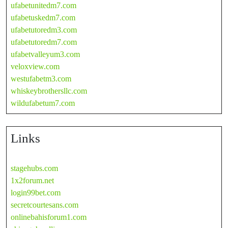
ufabetunitedm7.com
ufabetuskedm7.com
ufabetutoredm3.com
ufabetutoredm7.com
ufabetvalleyum3.com
veloxview.com
westufabetm3.com
whiskeybrothersllc.com
wildufabetum7.com
Links
stagehubs.com
1x2forum.net
login99bet.com
secretcourtesans.com
onlinebahisforum1.com