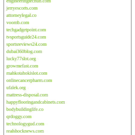
engineeringtechub.com
jerryescorts.com
attorneylegal.co
voomb.com
techgadgetpoint.com
tvsportsguide24.com
sportsreviews24.com
dubai360blog.com
lucky77slot.org
growmefast.com
mahkotahokislot.com
onlinecancerpharm.com
ufalek.org
mattress-disposal.com
happyflooringandcabinets.com
bodybuildinglife.co
qrdoggy.com
technologygud.com
realshocknews.com