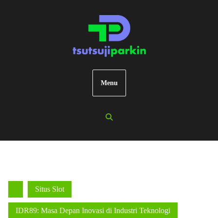
Skip
to
content
Menu
Situs Slot
IDR89: Masa Depan Inovasi di Industri Teknologi