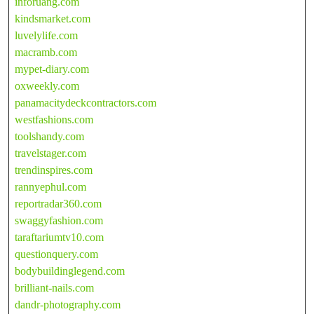
inforuang.com
kindsmarket.com
luvelylife.com
macramb.com
mypet-diary.com
oxweekly.com
panamacitydeckcontractors.com
westfashions.com
toolshandy.com
travelstager.com
trendinspires.com
rannyephul.com
reportradar360.com
swaggyfashion.com
taraftariumtv10.com
questionquery.com
bodybuildinglegend.com
brilliant-nails.com
dandr-photography.com