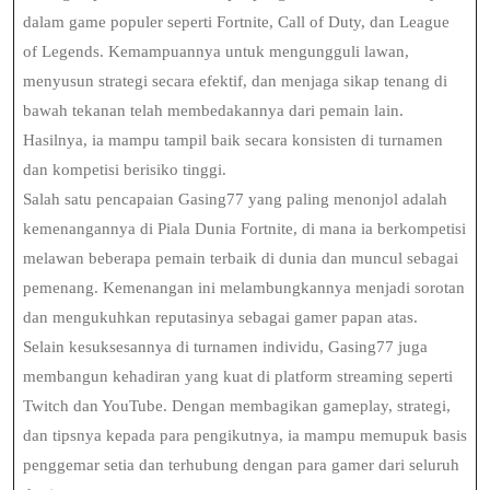
dalam game populer seperti Fortnite, Call of Duty, dan League
of Legends. Kemampuannya untuk mengungguli lawan,
menyusun strategi secara efektif, dan menjaga sikap tenang di
bawah tekanan telah membedakannya dari pemain lain.
Hasilnya, ia mampu tampil baik secara konsisten di turnamen
dan kompetisi berisiko tinggi.
Salah satu pencapaian Gasing77 yang paling menonjol adalah
kemenangannya di Piala Dunia Fortnite, di mana ia berkompetisi
melawan beberapa pemain terbaik di dunia dan muncul sebagai
pemenang. Kemenangan ini melambungkannya menjadi sorotan
dan mengukuhkan reputasinya sebagai gamer papan atas.
Selain kesuksesannya di turnamen individu, Gasing77 juga
membangun kehadiran yang kuat di platform streaming seperti
Twitch dan YouTube. Dengan membagikan gameplay, strategi,
dan tipsnya kepada para pengikutnya, ia mampu memupuk basis
penggemar setia dan terhubung dengan para gamer dari seluruh