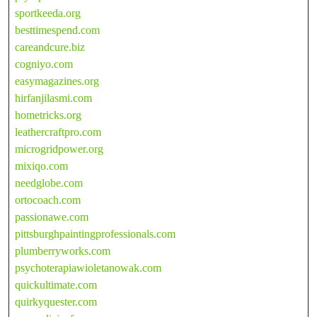
sportkeeda.org
besttimespend.com
careandcure.biz
cogniyo.com
easymagazines.org
hirfanjilasmi.com
hometricks.org
leathercraftpro.com
microgridpower.org
mixiqo.com
needglobe.com
ortocoach.com
passionawe.com
pittsburghpaintingprofessionals.com
plumberryworks.com
psychoterapiawioletanowak.com
quickultimate.com
quirkyquester.com