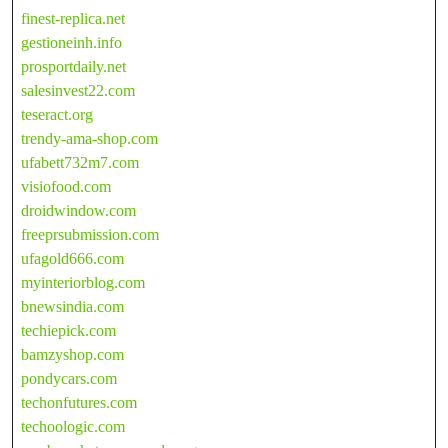
finest-replica.net
gestioneinh.info
prosportdaily.net
salesinvest22.com
teseract.org
trendy-ama-shop.com
ufabett732m7.com
visiofood.com
droidwindow.com
freeprsubmission.com
ufagold666.com
myinteriorblog.com
bnewsindia.com
techiepick.com
bamzyshop.com
pondycars.com
techonfutures.com
techoologic.com