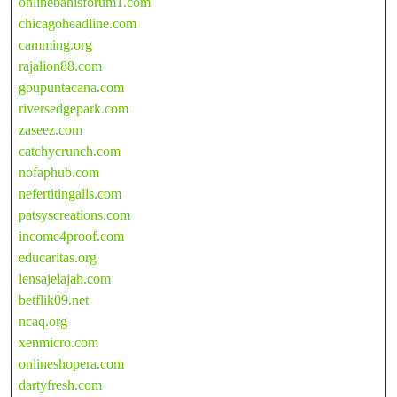
onlinebahisforum1.com
chicagoheadline.com
camming.org
rajalion88.com
goupuntacana.com
riversedgepark.com
zaseez.com
catchycrunch.com
nofaphub.com
nefertitingalls.com
patsyscreations.com
income4proof.com
educaritas.org
lensajelajah.com
betflik09.net
ncaq.org
xenmicro.com
onlineshopera.com
dartyfresh.com