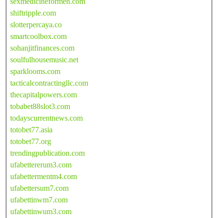
sexmedicineformen.com
shiftripple.com
slotterpercaya.co
smartcoolbox.com
sohanjitfinances.com
soulfulhousemusic.net
sparklooms.com
tacticalcontractingllc.com
thecapitalpowers.com
tobabet88slot3.com
todayscurrentnews.com
totobet77.asia
totobet77.org
trendingpublication.com
ufabettererum3.com
ufabettermentm4.com
ufabettersum7.com
ufabettinwm7.com
ufabettinwum3.com