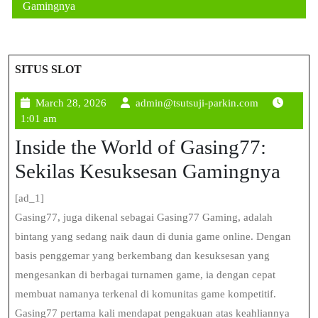
Gamingnya
SITUS SLOT
March
admin@tsutsu
March 28, 2026
admin@tsutsuji-parkin.com
28,
parkin.com
1:01 am
2026
Inside the World of Gasing77:
Sekilas Kesuksesan Gamingnya
[ad_1]
Gasing77, juga dikenal sebagai Gasing77 Gaming, adalah
bintang yang sedang naik daun di dunia game online. Dengan
basis penggemar yang berkembang dan kesuksesan yang
mengesankan di berbagai turnamen game, ia dengan cepat
membuat namanya terkenal di komunitas game kompetitif.
Gasing77 pertama kali mendapat pengakuan atas keahliannya