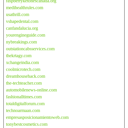
raspberryketonescanada.org
medihealthrules.com
usathrill.com
vshapedental.com
canfandalucia.org
yourengineguide.com
nybreakings.com
outstationcabsservices.com
thekrtagy.com
xchangeindia.com
coolmicrotech.com
dreamhousehack.com
the-techteacher.com
automobilenews-online.com
fashionalltimes.com
totaldigitalforum.com
technoarmaan.com
empresasposicionamientoweb.com
tonybestcosmetics.com