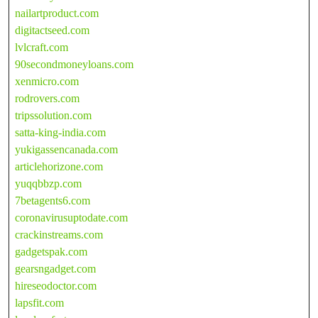
nailartproduct.com
digitactseed.com
lvlcraft.com
90secondmoneyloans.com
xenmicro.com
rodrovers.com
tripssolution.com
satta-king-india.com
yukigassencanada.com
articlehorizone.com
yuqqbbzp.com
7betagents6.com
coronavirusuptodate.com
crackinstreams.com
gadgetspak.com
gearsngadget.com
hireseodoctor.com
lapsfit.com