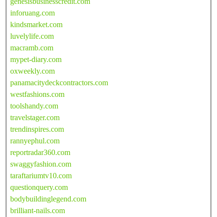
genesisbusinesscredit.com
inforuang.com
kindsmarket.com
luvelylife.com
macramb.com
mypet-diary.com
oxweekly.com
panamacitydeckcontractors.com
westfashions.com
toolshandy.com
travelstager.com
trendinspires.com
rannyephul.com
reportradar360.com
swaggyfashion.com
taraftariumtv10.com
questionquery.com
bodybuildinglegend.com
brilliant-nails.com