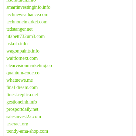
smartinvestinginfo.info
technewsalliance.com
technonetmarket.com
tedstanger.net
ufabett732um3.com
uskola.info
wagonpaints.info
waitfornext.com
clearvisionmarketing.co
quantum-code.co
whatnews.me
final-dream.com
finest-replica.net
gestioneinh.info
prosportdaily.net
salesinvest22.com
teseract.org
trendy-ama-shop.com