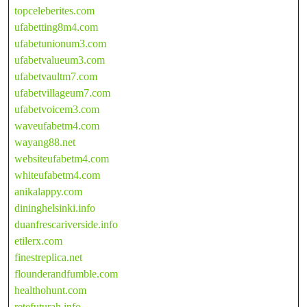
topceleberites.com
ufabetting8m4.com
ufabetunionum3.com
ufabetvalueum3.com
ufabetvaultm7.com
ufabetvillageum7.com
ufabetvoicem3.com
waveufabetm4.com
wayang88.net
websiteufabetm4.com
whiteufabetm4.com
anikalappy.com
dininghelsinki.info
duanfrescariverside.info
etilerx.com
finestreplica.net
flounderandfumble.com
healthohunt.com
retefuturah.info