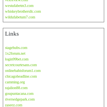
westufabetm3.com
whiskeybrothersllc.com
wildufabetum7.com
Links
stagehubs.com
1x2forum.net
login99bet.com
secretcourtesans.com
onlinebahisforum1.com
chicagoheadline.com
camming.org
rajalion88.com
goupuntacana.com
riversedgepark.com
zaseez.com