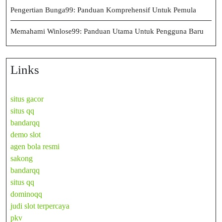
Pengertian Bunga99: Panduan Komprehensif Untuk Pemula
Memahami Winlose99: Panduan Utama Untuk Pengguna Baru
Links
situs gacor
situs qq
bandarqq
demo slot
agen bola resmi
sakong
bandarqq
situs qq
dominoqq
judi slot terpercaya
pkv