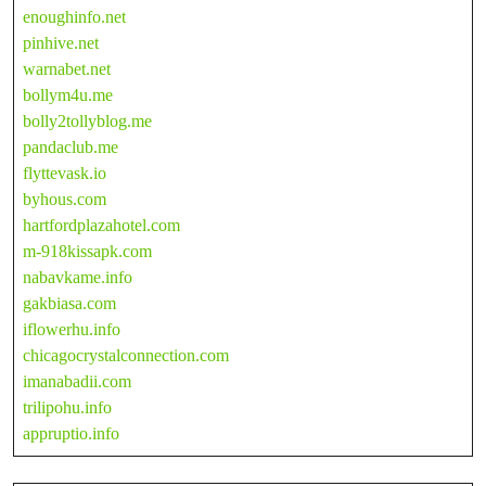
enoughinfo.net
pinhive.net
warnabet.net
bollym4u.me
bolly2tollyblog.me
pandaclub.me
flyttevask.io
byhous.com
hartfordplazahotel.com
m-918kissapk.com
nabavkame.info
gakbiasa.com
iflowerhu.info
chicagocrystalconnection.com
imanabadii.com
trilipohu.info
appruptio.info