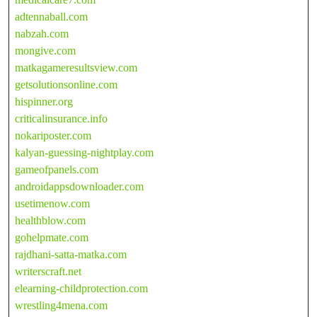
adtennaball.com
nabzah.com
mongive.com
matkagameresultsview.com
getsolutionsonline.com
hispinner.org
criticalinsurance.info
nokariposter.com
kalyan-guessing-nightplay.com
gameofpanels.com
androidappsdownloader.com
usetimenow.com
healthblow.com
gohelpmate.com
rajdhani-satta-matka.com
writerscraft.net
elearning-childprotection.com
wrestling4mena.com