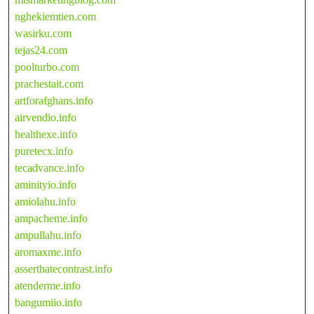
nghekiemtien.com
wasirku.com
tejas24.com
poolturbo.com
prachestait.com
artforafghans.info
airvendio.info
healthexe.info
puretecx.info
tecadvance.info
aminityio.info
amiolahu.info
ampacheme.info
ampullahu.info
aromaxme.info
asserthatecontrast.info
atenderme.info
bangumiio.info