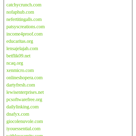
catchycrunch.com
nofaphub.com
nefertitingalls.com
patsyscreations.com
income4proof.com
educaritas.org
lensajelajah.com
betflik09.net
ncaq.org
xenmicro.com
onlineshopera.com
dartyfresh.com
lewisenterprises.net
pcsoftwarefree.org
dailylinking.com
dnafyx.com
giocolenuvole.com
iyouessential.com
withloveamity.com