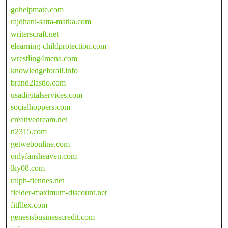
gohelpmate.com
rajdhani-satta-matka.com
writerscraft.net
elearning-childprotection.com
wrestling4mena.com
knowledgeforall.info
brand2lastio.com
usadigitalservices.com
socialhoppers.com
creativedream.net
n2315.com
getwebonline.com
onlyfansheaven.com
lky08.com
ralph-fiennes.net
fielder-maximum-discount.net
fitfllex.com
genesisbusinesscredit.com