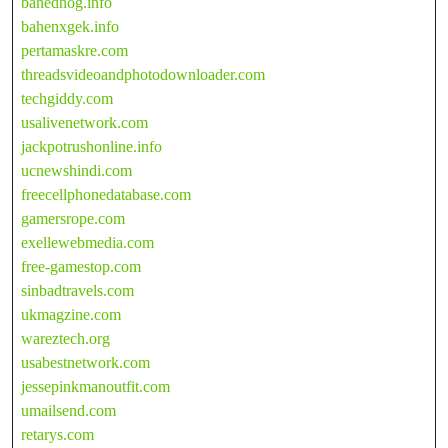
bahednog.info
bahenxgek.info
pertamaskre.com
threadsvideoandphotodownloader.com
techgiddy.com
usalivenetwork.com
jackpotrushonline.info
ucnewshindi.com
freecellphonedatabase.com
gamersrope.com
exellewebmedia.com
free-gamestop.com
sinbadtravels.com
ukmagzine.com
wareztech.org
usabestnetwork.com
jessepinkmanoutfit.com
umailsend.com
retarys.com