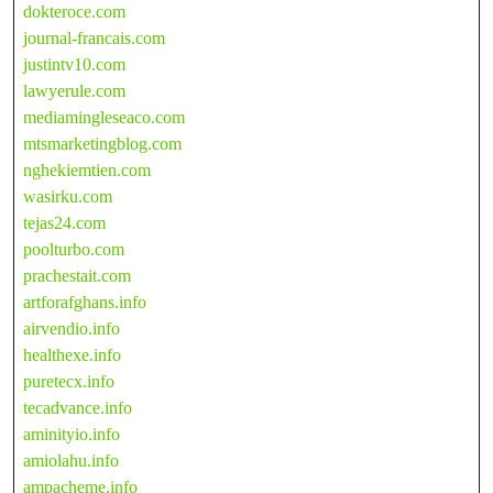
dokteroce.com
journal-francais.com
justintv10.com
lawyerule.com
mediamingleseaco.com
mtsmarketingblog.com
nghekiemtien.com
wasirku.com
tejas24.com
poolturbo.com
prachestait.com
artforafghans.info
airvendio.info
healthexe.info
puretecx.info
tecadvance.info
aminityio.info
amiolahu.info
ampacheme.info