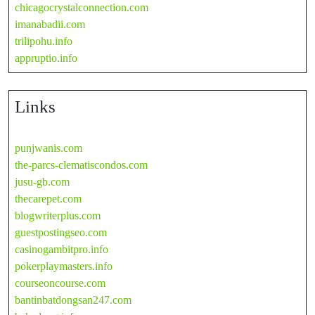
chicagocrystalconnection.com
imanabadii.com
trilipohu.info
appruptio.info
Links
punjwanis.com
the-parcs-clematiscondos.com
jusu-gb.com
thecarepet.com
blogwriterplus.com
guestpostingseo.com
casinogambitpro.info
pokerplaymasters.info
courseoncourse.com
bantinbatdongsan247.com