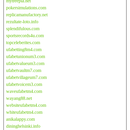
mytreepla.net
pokersimulations.com
replicamanufactory.net
rezultate-loto.info
splendifulous.com
sportsrecords4u.com
topceleberites.com
ufabetting8m4.com
ufabetunionum3.com
ufabetvalueum3.com
ufabetvaultm7.com
ufabetvillageum7.com
ufabetvoicem3.com
waveufabetm4.com
wayang88.net
websiteufabetm4.com
whiteufabetm4.com
anikalappy.com
dininghelsinki.info