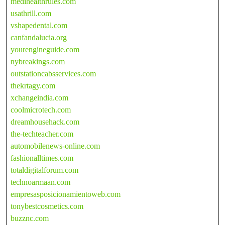
medihealthrules.com
usathrill.com
vshapedental.com
canfandalucia.org
yourengineguide.com
nybreakings.com
outstationcabsservices.com
thekrtagy.com
xchangeindia.com
coolmicrotech.com
dreamhousehack.com
the-techteacher.com
automobilenews-online.com
fashionalltimes.com
totaldigitalforum.com
technoarmaan.com
empresasposicionamientoweb.com
tonybestcosmetics.com
buzznc.com