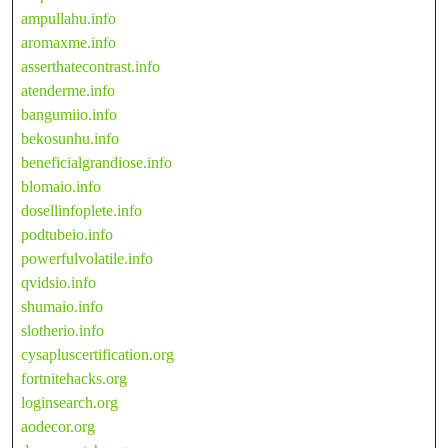
ampullahu.info
aromaxme.info
asserthatecontrast.info
atenderme.info
bangumiio.info
bekosunhu.info
beneficialgrandiose.info
blomaio.info
dosellinfoplete.info
podtubeio.info
powerfulvolatile.info
qvidsio.info
shumaio.info
slotherio.info
cysapluscertification.org
fortnitehacks.org
loginsearch.org
aodecor.org