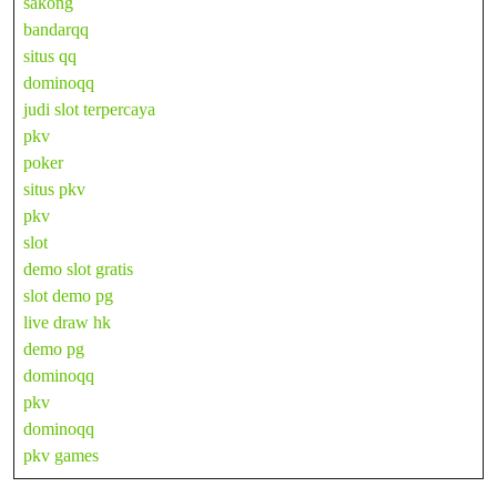
sakong
bandarqq
situs qq
dominoqq
judi slot terpercaya
pkv
poker
situs pkv
pkv
slot
demo slot gratis
slot demo pg
live draw hk
demo pg
dominoqq
pkv
dominoqq
pkv games