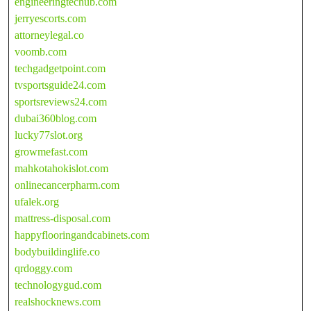
engineeringtechub.com
jerryescorts.com
attorneylegal.co
voomb.com
techgadgetpoint.com
tvsportsguide24.com
sportsreviews24.com
dubai360blog.com
lucky77slot.org
growmefast.com
mahkotahokislot.com
onlinecancerpharm.com
ufalek.org
mattress-disposal.com
happyflooringandcabinets.com
bodybuildinglife.co
qrdoggy.com
technologygud.com
realshocknews.com