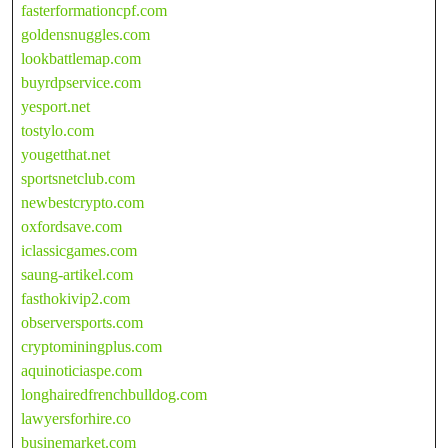
fasterformationcpf.com
goldensnuggles.com
lookbattlemap.com
buyrdpservice.com
yesport.net
tostylo.com
yougetthat.net
sportsnetclub.com
newbestcrypto.com
oxfordsave.com
iclassicgames.com
saung-artikel.com
fasthokivip2.com
observersports.com
cryptominingplus.com
aquinoticiaspe.com
longhairedfrenchbulldog.com
lawyersforhire.co
businemarket.com