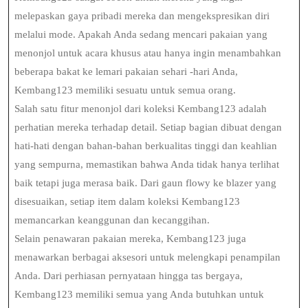
melepaskan gaya pribadi mereka dan mengekspresikan diri
melalui mode. Apakah Anda sedang mencari pakaian yang
menonjol untuk acara khusus atau hanya ingin menambahkan
beberapa bakat ke lemari pakaian sehari -hari Anda,
Kembang123 memiliki sesuatu untuk semua orang.
Salah satu fitur menonjol dari koleksi Kembang123 adalah
perhatian mereka terhadap detail. Setiap bagian dibuat dengan
hati-hati dengan bahan-bahan berkualitas tinggi dan keahlian
yang sempurna, memastikan bahwa Anda tidak hanya terlihat
baik tetapi juga merasa baik. Dari gaun flowy ke blazer yang
disesuaikan, setiap item dalam koleksi Kembang123
memancarkan keanggunan dan kecanggihan.
Selain penawaran pakaian mereka, Kembang123 juga
menawarkan berbagai aksesori untuk melengkapi penampilan
Anda. Dari perhiasan pernyataan hingga tas bergaya,
Kembang123 memiliki semua yang Anda butuhkan untuk