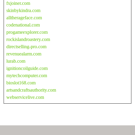
fxjoiner.com
skinbykindra.com
alltherageface.com
codenational.com
progameexplorer.com
rockislandroastery.com
directselling-pro.com
revenuealarm.com
lurab.com
ignitioncoilguide.com
mytechcomputer.com
bioslot168.com
artsandcraftsauthority.com
webservicelive.com