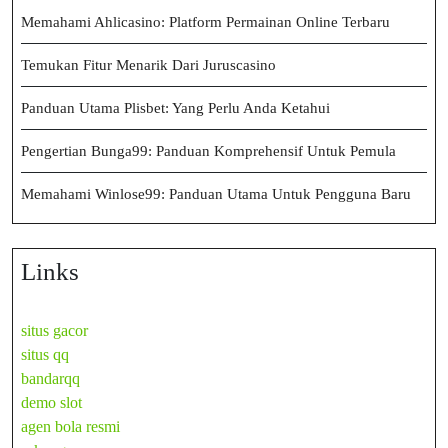
Memahami Ahlicasino: Platform Permainan Online Terbaru
Temukan Fitur Menarik Dari Juruscasino
Panduan Utama Plisbet: Yang Perlu Anda Ketahui
Pengertian Bunga99: Panduan Komprehensif Untuk Pemula
Memahami Winlose99: Panduan Utama Untuk Pengguna Baru
Links
situs gacor
situs qq
bandarqq
demo slot
agen bola resmi