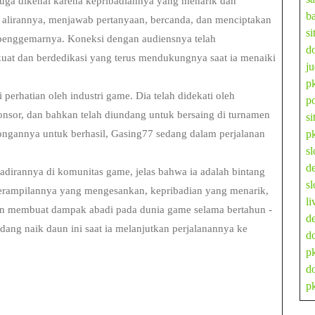
juga dikenal karena kepribadiannya yang menarik dan
b
a alirannya, menjawab pertanyaan, bercanda, dan menciptakan
si
penggemarnya. Koneksi dengan audiensnya telah
d
t dan berdedikasi yang terus mendukungnya saat ia menaiki
ju
p
perhatian oleh industri game. Dia telah didekati oleh
p
nsor, dan bahkan telah diundang untuk bersaing di turnamen
si
rongannya untuk berhasil, Gasing77 sedang dalam perjalanan
p
sl
de
dirannya di komunitas game, jelas bahwa ia adalah bintang
s
terampilannya yang mengesankan, kepribadian yang menarik,
l
kan membuat dampak abadi pada dunia game selama bertahun -
d
dang naik daun ini saat ia melanjutkan perjalanannya ke
d
p
d
p