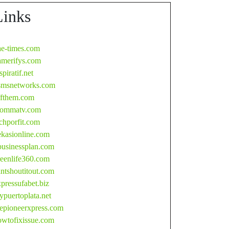
Links
ae-times.com
amerifys.com
spiratif.net
smsnetworks.com
ffthem.com
bommatv.com
chporfit.com
ekasionline.com
businessplan.com
reenlife360.com
antshoutitout.com
pressufabet.biz
ypuertoplata.net
hepioneerxpress.com
owtofixissue.com