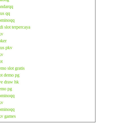
andarqq
tus qq
ominoqq
di slot terpercaya
kv
oker
tus pkv
kv
ot
mo slot gratis
lot demo pg
ive draw hk
emo pg
ominoqq
kv
ominoqq
kv games