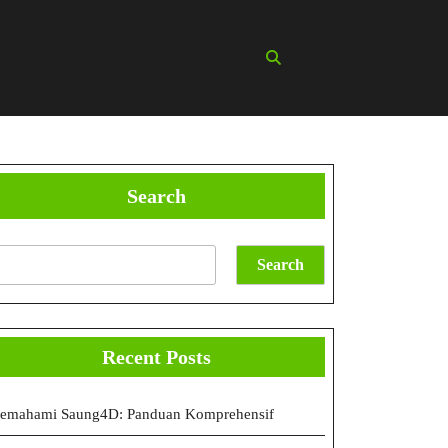
Search
Search
Recent Posts
emahami Saung4D: Panduan Komprehensif