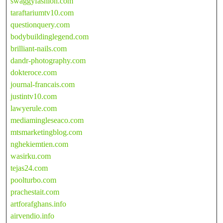
swaggyfashion.com
taraftariumtv10.com
questionquery.com
bodybuildinglegend.com
brilliant-nails.com
dandr-photography.com
dokteroce.com
journal-francais.com
justintv10.com
lawyerule.com
mediamingleseaco.com
mtsmarketingblog.com
nghekiemtien.com
wasirku.com
tejas24.com
poolturbo.com
prachestait.com
artforafghans.info
airvendio.info