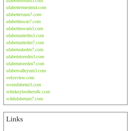
ufabettererum3.com
ufabettermentm4.com
ufabettersum7.com
ufabettinwm7.com
ufabettinwum3.com
ufabetunitedm3.com
ufabetunitedm7.com
ufabetuskedm7.com
ufabetutoredm3.com
ufabetutoredm7.com
ufabetvalleyum3.com
veloxview.com
westufabetm3.com
whiskeybrothersllc.com
wildufabetum7.com
Links