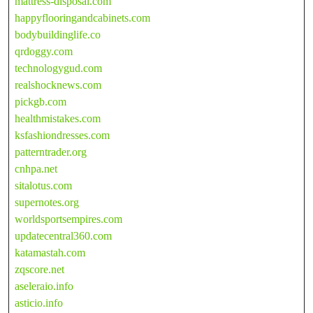
mattress-disposal.com
happyflooringandcabinets.com
bodybuildinglife.co
qrdoggy.com
technologygud.com
realshocknews.com
pickgb.com
healthmistakes.com
ksfashiondresses.com
patterntrader.org
cnhpa.net
sitalotus.com
supernotes.org
worldsportsempires.com
updatecentral360.com
katamastah.com
zqscore.net
aseleraio.info
asticio.info