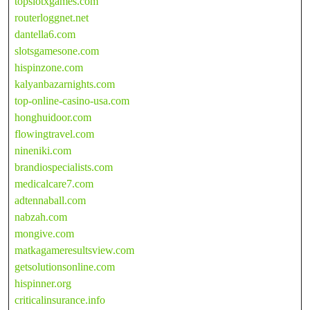
topslotxgames.com
routerloggnet.net
dantella6.com
slotsgamesone.com
hispinzone.com
kalyanbazarnights.com
top-online-casino-usa.com
honghuidoor.com
flowingtravel.com
nineniki.com
brandiospecialists.com
medicalcare7.com
adtennaball.com
nabzah.com
mongive.com
matkagameresultsview.com
getsolutionsonline.com
hispinner.org
criticalinsurance.info