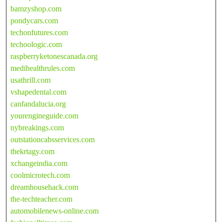
bamzyshop.com
pondycars.com
techonfutures.com
techoologic.com
raspberryketonescanada.org
medihealthrules.com
usathrill.com
vshapedental.com
canfandalucia.org
yourengineguide.com
nybreakings.com
outstationcabsservices.com
thekrtagy.com
xchangeindia.com
coolmicrotech.com
dreamhousehack.com
the-techteacher.com
automobilenews-online.com