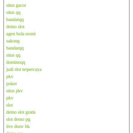
situs gacor
situs qq
bandarqq
demo slot
agen bola resmi
sakong
bandarqq
situs qq
dominoqq
judi slot terpercaya
pkv
poker
situs pkv
pkv
slot
demo slot gratis
slot demo pg
live draw hk