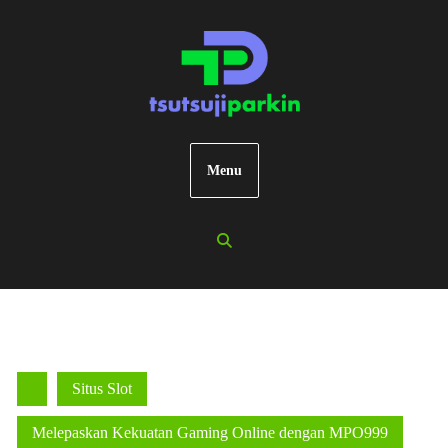
Skip
to
content
Menu
Situs Slot
Melepaskan Kekuatan Gaming Online dengan MPO999