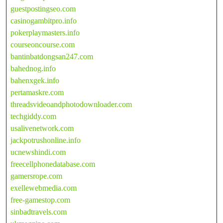
guestpostingseo.com
casinogambitpro.info
pokerplaymasters.info
courseoncourse.com
bantinbatdongsan247.com
bahednog.info
bahenxgek.info
pertamaskre.com
threadsvideoandphotodownloader.com
techgiddy.com
usalivenetwork.com
jackpotrushonline.info
ucnewshindi.com
freecellphonedatabase.com
gamersrope.com
exellewebmedia.com
free-gamestop.com
sinbadtravels.com