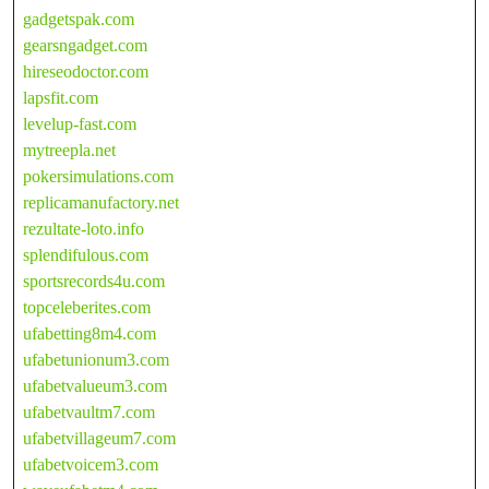
gadgetspak.com
gearsngadget.com
hireseodoctor.com
lapsfit.com
levelup-fast.com
mytreepla.net
pokersimulations.com
replicamanufactory.net
rezultate-loto.info
splendifulous.com
sportsrecords4u.com
topceleberites.com
ufabetting8m4.com
ufabetunionum3.com
ufabetvalueum3.com
ufabetvaultm7.com
ufabetvillageum7.com
ufabetvoicem3.com