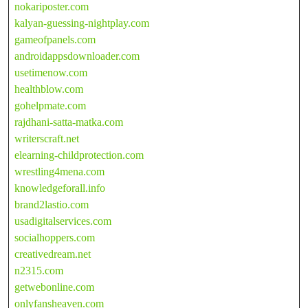
nokariposter.com
kalyan-guessing-nightplay.com
gameofpanels.com
androidappsdownloader.com
usetimenow.com
healthblow.com
gohelpmate.com
rajdhani-satta-matka.com
writerscraft.net
elearning-childprotection.com
wrestling4mena.com
knowledgeforall.info
brand2lastio.com
usadigitalservices.com
socialhoppers.com
creativedream.net
n2315.com
getwebonline.com
onlyfansheaven.com