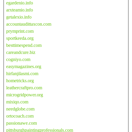
egardenio.info
arxteamio.info
getalexio.info
accountaudittaxcon.com
prymprint.com
sportkeeda.org
besttimespend.com
careandcure.biz
cogniyo.com
easymagazines.org
hirfanjilasmi.com
hometricks.org
leathercraftpro.com
microgridpower.org
mixiqo.com
needglobe.com
ortocoach.com
passionawe.com
pittsburghpaintingprofessionals.com