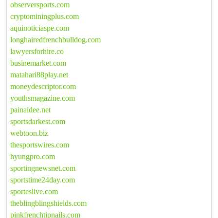
observersports.com
cryptominingplus.com
aquinoticiaspe.com
longhairedfrenchbulldog.com
lawyersforhire.co
businemarket.com
matahari88play.net
moneydescriptor.com
youthsmagazine.com
painaidee.net
sportsdarkest.com
webtoon.biz
thesportswires.com
hyungpro.com
sportingnewsnet.com
sportstime24day.com
sporteslive.com
theblingblingshields.com
pinkfrenchtipnails.com