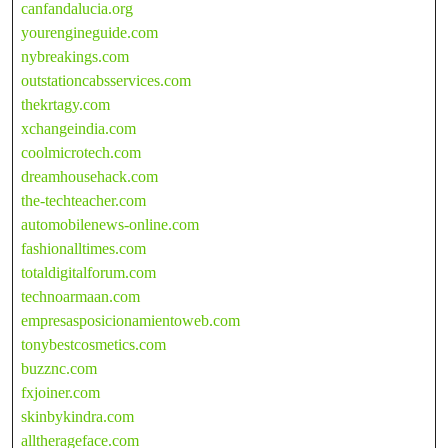
canfandalucia.org
yourengineguide.com
nybreakings.com
outstationcabsservices.com
thekrtagy.com
xchangeindia.com
coolmicrotech.com
dreamhousehack.com
the-techteacher.com
automobilenews-online.com
fashionalltimes.com
totaldigitalforum.com
technoarmaan.com
empresasposicionamientoweb.com
tonybestcosmetics.com
buzznc.com
fxjoiner.com
skinbykindra.com
alltherageface.com