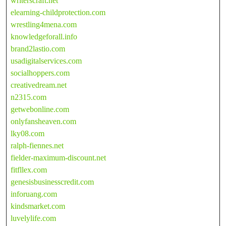
writerscraft.net
elearning-childprotection.com
wrestling4mena.com
knowledgeforall.info
brand2lastio.com
usadigitalservices.com
socialhoppers.com
creativedream.net
n2315.com
getwebonline.com
onlyfansheaven.com
lky08.com
ralph-fiennes.net
fielder-maximum-discount.net
fitfllex.com
genesisbusinesscredit.com
inforuang.com
kindsmarket.com
luvelylife.com