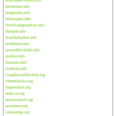
asserthatecontrast.info
atenderme.info
bangumiio.info
bekosunhu.info
beneficialgrandiose.info
blomaio.info
dosellinfoplete.info
podtubeio.info
powerfulvolatile.info
qvidsio.info
shumaio.info
slotherio.info
cysapluscertification.org
fortnitehacks.org
loginsearch.org
aodecor.org
donorsmatch.org
nowtimes.org
casinoeing.org