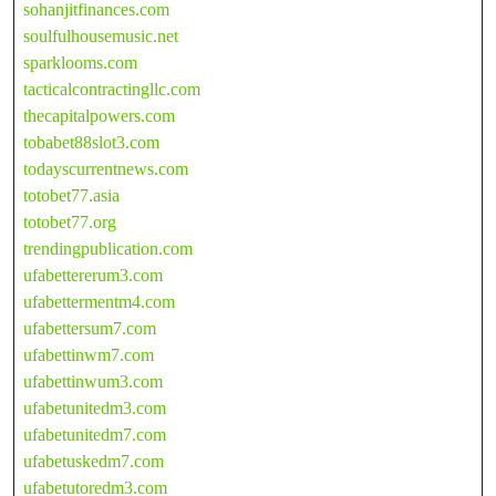
sohanjitfinances.com
soulfulhousemusic.net
sparklooms.com
tacticalcontractingllc.com
thecapitalpowers.com
tobabet88slot3.com
todayscurrentnews.com
totobet77.asia
totobet77.org
trendingpublication.com
ufabettererum3.com
ufabettermentm4.com
ufabettersum7.com
ufabettinwm7.com
ufabettinwum3.com
ufabetunitedm3.com
ufabetunitedm7.com
ufabetuskedm7.com
ufabetutoredm3.com