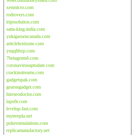
90secondmoneyloans.com
xenmicro.com
rodrovers.com
tripssolution.com
satta-king-india.com
yukigassencanada.com
articlehorizone.com
yuqqbbzp.com
7betagents6.com
coronavirusuptodate.com
crackinstreams.com
gadgetspak.com
gearsngadget.com
hireseodoctor.com
lapsfit.com
levelup-fast.com
mytreepla.net
pokersimulations.com
replicamanufactory.net