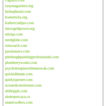
cogniyo.com
easymagazines.org
hirfanjilasmi.com
hometricks.org
leathercraftpro.com
microgridpower.org
mixiqo.com
needglobe.com
ortocoach.com
passionawe.com
pittsburghpaintingprofessionals.com
plumberryworks.com
psychoterapiawioletanowak.com
quickultimate.com
quirkyquester.com
sexmedicineformen.com
shiftripple.com
slotterpercaya.co
smartcoolbox.com