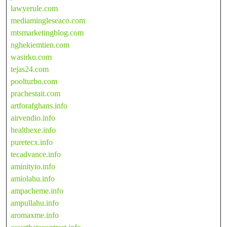
lawyerule.com
mediamingleseaco.com
mtsmarketingblog.com
nghekiemtien.com
wasirku.com
tejas24.com
poolturbo.com
prachestait.com
artforafghans.info
airvendio.info
healthexe.info
puretecx.info
tecadvance.info
aminityio.info
amiolahu.info
ampacheme.info
ampullahu.info
aromaxme.info