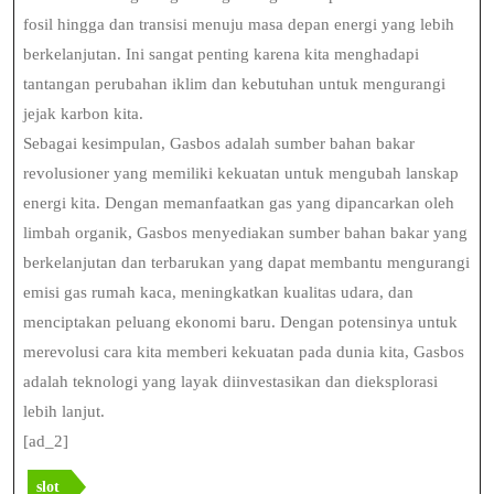
fosil hingga dan transisi menuju masa depan energi yang lebih
berkelanjutan. Ini sangat penting karena kita menghadapi
tantangan perubahan iklim dan kebutuhan untuk mengurangi
jejak karbon kita.
Sebagai kesimpulan, Gasbos adalah sumber bahan bakar
revolusioner yang memiliki kekuatan untuk mengubah lanskap
energi kita. Dengan memanfaatkan gas yang dipancarkan oleh
limbah organik, Gasbos menyediakan sumber bahan bakar yang
berkelanjutan dan terbarukan yang dapat membantu mengurangi
emisi gas rumah kaca, meningkatkan kualitas udara, dan
menciptakan peluang ekonomi baru. Dengan potensinya untuk
merevolusi cara kita memberi kekuatan pada dunia kita, Gasbos
adalah teknologi yang layak diinvestasikan dan dieksplorasi
lebih lanjut.
[ad_2]
slot