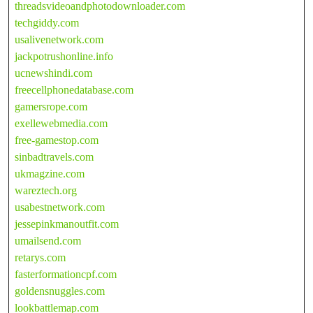
threadsvideoandphotodownloader.com
techgiddy.com
usalivenetwork.com
jackpotrushonline.info
ucnewshindi.com
freecellphonedatabase.com
gamersrope.com
exellewebmedia.com
free-gamestop.com
sinbadtravels.com
ukmagzine.com
wareztech.org
usabestnetwork.com
jessepinkmanoutfit.com
umailsend.com
retarys.com
fasterformationcpf.com
goldensnuggles.com
lookbattlemap.com