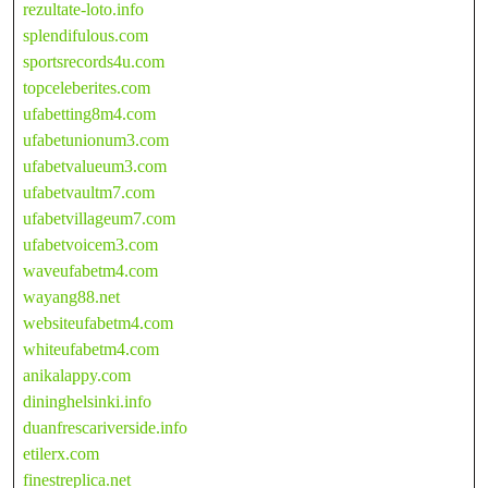
rezultate-loto.info
splendifulous.com
sportsrecords4u.com
topceleberites.com
ufabetting8m4.com
ufabetunionum3.com
ufabetvalueum3.com
ufabetvaultm7.com
ufabetvillageum7.com
ufabetvoicem3.com
waveufabetm4.com
wayang88.net
websiteufabetm4.com
whiteufabetm4.com
anikalappy.com
dininghelsinki.info
duanfrescariverside.info
etilerx.com
finestreplica.net