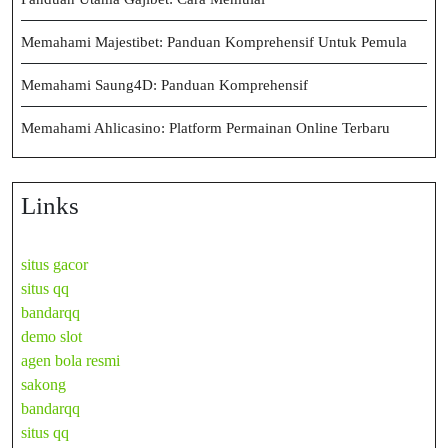
Memahami Majestibet: Panduan Komprehensif Untuk Pemula
Memahami Saung4D: Panduan Komprehensif
Memahami Ahlicasino: Platform Permainan Online Terbaru
Links
situs gacor
situs qq
bandarqq
demo slot
agen bola resmi
sakong
bandarqq
situs qq