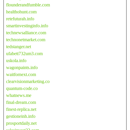
flounderandfumble.com
healthohunt.com
retefuturah.info
smartinvestinginfo.info
technewsalliance.com
technonetmarket.com
tedstanger.net
ufabett732um3.com
uskola.info
wagonpaints.info
waitfornext.com
clearvisionmarketing.co
quantum-code.co
whatnews.me
final-dream.com
finest-replica.net
gestioneinh.info
prosportdaily.net