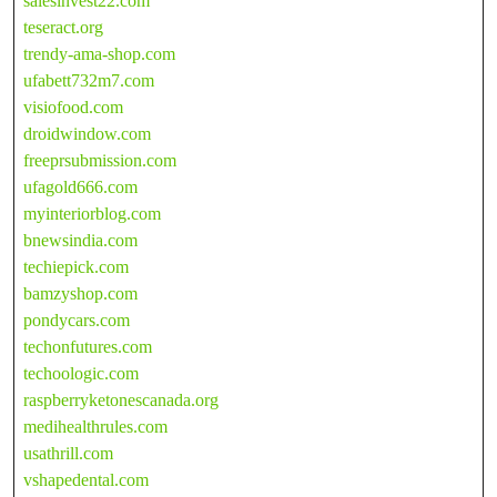
salesinvest22.com
teseract.org
trendy-ama-shop.com
ufabett732m7.com
visiofood.com
droidwindow.com
freeprsubmission.com
ufagold666.com
myinteriorblog.com
bnewsindia.com
techiepick.com
bamzyshop.com
pondycars.com
techonfutures.com
techoologic.com
raspberryketonescanada.org
medihealthrules.com
usathrill.com
vshapedental.com