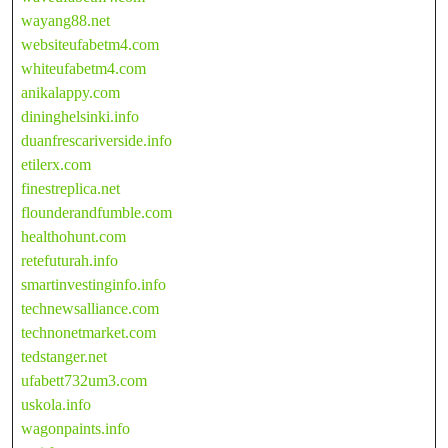
wayang88.net
websiteufabetm4.com
whiteufabetm4.com
anikalappy.com
dininghelsinki.info
duanfrescariverside.info
etilerx.com
finestreplica.net
flounderandfumble.com
healthohunt.com
retefuturah.info
smartinvestinginfo.info
technewsalliance.com
technonetmarket.com
tedstanger.net
ufabett732um3.com
uskola.info
wagonpaints.info