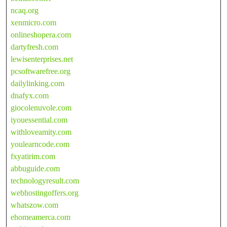
ncaq.org
xenmicro.com
onlineshopera.com
dartyfresh.com
lewisenterprises.net
pcsoftwarefree.org
dailylinking.com
dnafyx.com
giocolenuvole.com
iyouessential.com
withloveamity.com
youlearncode.com
fxyatirim.com
abbuguide.com
technologyresult.com
webhostingoffers.org
whatszow.com
ehomeamerca.com