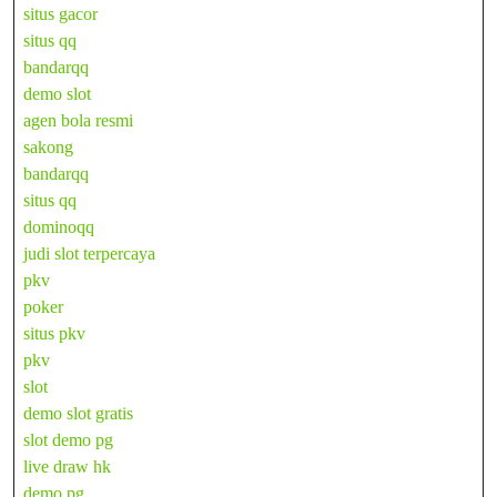
situs gacor
situs qq
bandarqq
demo slot
agen bola resmi
sakong
bandarqq
situs qq
dominoqq
judi slot terpercaya
pkv
poker
situs pkv
pkv
slot
demo slot gratis
slot demo pg
live draw hk
demo pg