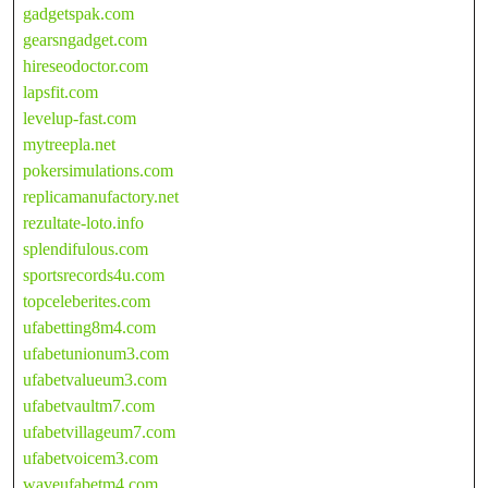
gadgetspak.com
gearsngadget.com
hireseodoctor.com
lapsfit.com
levelup-fast.com
mytreepla.net
pokersimulations.com
replicamanufactory.net
rezultate-loto.info
splendifulous.com
sportsrecords4u.com
topceleberites.com
ufabetting8m4.com
ufabetunionum3.com
ufabetvalueum3.com
ufabetvaultm7.com
ufabetvillageum7.com
ufabetvoicem3.com
waveufabetm4.com