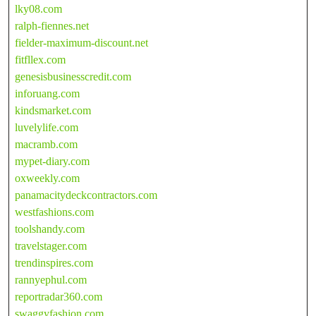
lky08.com
ralph-fiennes.net
fielder-maximum-discount.net
fitfllex.com
genesisbusinesscredit.com
inforuang.com
kindsmarket.com
luvelylife.com
macramb.com
mypet-diary.com
oxweekly.com
panamacitydeckcontractors.com
westfashions.com
toolshandy.com
travelstager.com
trendinspires.com
rannyephul.com
reportradar360.com
swaggyfashion.com