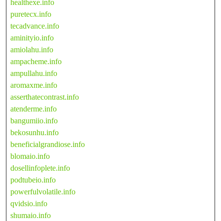
healthexe.info
puretecx.info
tecadvance.info
aminityio.info
amiolahu.info
ampacheme.info
ampullahu.info
aromaxme.info
asserthatecontrast.info
atenderme.info
bangumiio.info
bekosunhu.info
beneficialgrandiose.info
blomaio.info
dosellinfoplete.info
podtubeio.info
powerfulvolatile.info
qvidsio.info
shumaio.info