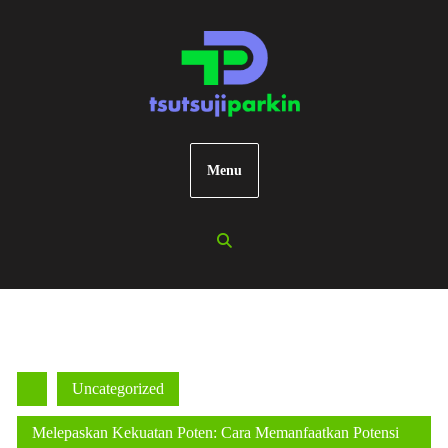
Skip
to
content
Menu
Uncategorized
Melepaskan Kekuatan Poten: Cara Memanfaatkan Potensi