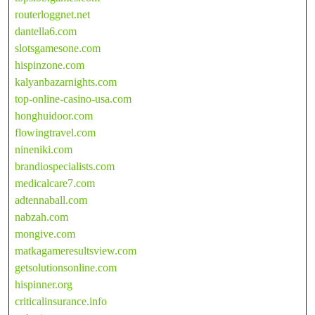
routerloggnet.net
dantella6.com
slotsgamesone.com
hispinzone.com
kalyanbazarnights.com
top-online-casino-usa.com
honghuidoor.com
flowingtravel.com
nineniki.com
brandiospecialists.com
medicalcare7.com
adtennaball.com
nabzah.com
mongive.com
matkagameresultsview.com
getsolutionsonline.com
hispinner.org
criticalinsurance.info