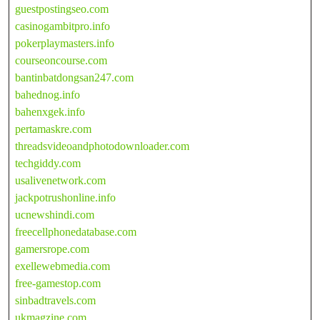
guestpostingseo.com
casinogambitpro.info
pokerplaymasters.info
courseoncourse.com
bantinbatdongsan247.com
bahednog.info
bahenxgek.info
pertamaskre.com
threadsvideoandphotodownloader.com
techgiddy.com
usalivenetwork.com
jackpotrushonline.info
ucnewshindi.com
freecellphonedatabase.com
gamersrope.com
exellewebmedia.com
free-gamestop.com
sinbadtravels.com
ukmagzine.com