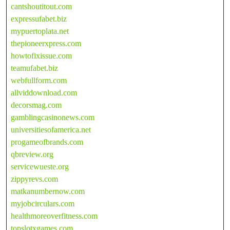
cantshoutitout.com
expressufabet.biz
mypuertoplata.net
thepioneerxpress.com
howtofixissue.com
teamufabet.biz
webfullform.com
allviddownload.com
decorsmag.com
gamblingcasinonews.com
universitiesofamerica.net
progameofbrands.com
qbreview.org
servicewueste.org
zippyrevs.com
matkanumbernow.com
myjobcirculars.com
healthmoreoverfitness.com
topslotxgames.com