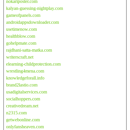
nokariposter.com
kalyan-guessing-nightplay.com
gameofpanels.com
androidappsdownloader.com
usetimenow.com
healthblow.com
gohelpmate.com
rajdhani-satta-matka.com
writerscraft.net
elearning-childprotection.com
wrestling4mena.com
knowledgeforall.info
brand2lastio.com
usadigitalservices.com
socialhoppers.com
creativedream.net
n2315.com
getwebonline.com
onlyfansheaven.com