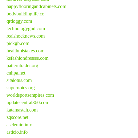
happyflooringandcabinets.com
bodybuildinglife.co
qrdoggy.com
technologygud.com
realshocknews.com
pickgb.com
healthmistakes.com
ksfashiondresses.com
patterntrader.org
cnhpa.net
sitalotus.com
supernotes.org
worldsportsempires.com
updatecentral360.com
katamastah.com
zqscore.net
aseleraio.info
asticio.info