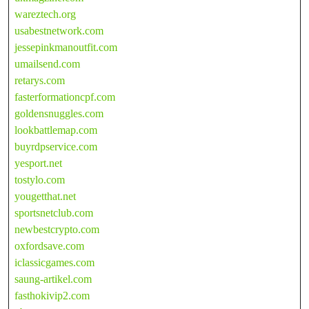
wareztech.org
usabestnetwork.com
jessepinkmanoutfit.com
umailsend.com
retarys.com
fasterformationcpf.com
goldensnuggles.com
lookbattlemap.com
buyrdpservice.com
yesport.net
tostylo.com
yougetthat.net
sportsnetclub.com
newbestcrypto.com
oxfordsave.com
iclassicgames.com
saung-artikel.com
fasthokivip2.com