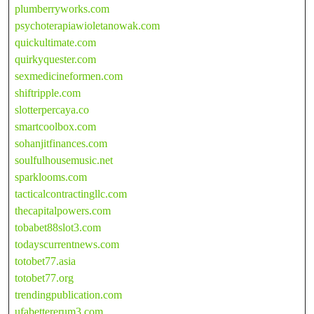
plumberryworks.com
psychoterapiawioletanowak.com
quickultimate.com
quirkyquester.com
sexmedicineformen.com
shiftripple.com
slotterpercaya.co
smartcoolbox.com
sohanjitfinances.com
soulfulhousemusic.net
sparklooms.com
tacticalcontractingllc.com
thecapitalpowers.com
tobabet88slot3.com
todayscurrentnews.com
totobet77.asia
totobet77.org
trendingpublication.com
ufabettererum3.com