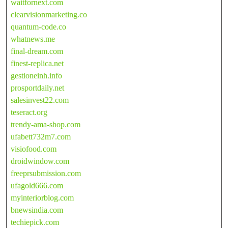
waitfornext.com
clearvisionmarketing.co
quantum-code.co
whatnews.me
final-dream.com
finest-replica.net
gestioneinh.info
prosportdaily.net
salesinvest22.com
teseract.org
trendy-ama-shop.com
ufabett732m7.com
visiofood.com
droidwindow.com
freeprsubmission.com
ufagold666.com
myinteriorblog.com
bnewsindia.com
techiepick.com