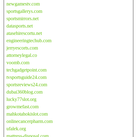
newgamestv.com
sportsgallerys.com
sportsmirrors.net
datasports.net
atasehirescortu.net
engineeringtechub.com
jerryescorts.com
attorneylegal.co
voomb.com
techgadgetpoint.com
tvsportsguide24.com
sportsreviews24.com
dubai360blog.com
lucky77slot.org
growmefast.com
mahkotahokislot.com
onlinecancerpharm.com
ufalek.org
mattress-disposal.com