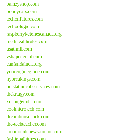
bamzyshop.com
pondycars.com
techonfutures.com
techoologic.com
raspberryketonescanada.org
medihealthrules.com
usathrill.com
vshapedental.com
canfandalucia.org
yourengineguide.com
nybreakings.com
outstationcabsservices.com
thekrtagy.com
xchangeindia.com
coolmicrotech.com
dreamhousehack.com
the-techteacher.com
automobilenews-online.com
fashionalltimes.com