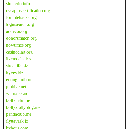
slotherio.info
cysapluscertification.org
fortnitehacks.org
loginsearch.org
aodecor.org
donorsmatch.org
nowtimes.org
casinoeing.org
livemocha.biz
streetlife.biz
hyves.biz
enoughinfo.net
pinhive.net
warnabet.net
bollym4u.me
bolly2tollyblog.me
pandaclub.me
flyttevask.io
byhous.com