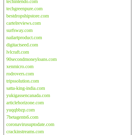
techintendo.com
techgreenpure.com
bestdropshipstore.com
cartelreviews.com
surfsway.com
nailartproduct.com
digitactseed.com
lvlcraft.com
90secondmoneyloans.com
xenmicro.com
rodrovers.com
tripssolution.com
satta-king-india.com
yukigassencanada.com
articlehorizone.com
yuqqbbzp.com
7betagents6.com
coronavirusuptodate.com
crackinstreams.com