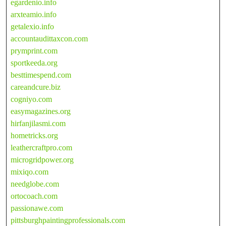
egardenio.info
arxteamio.info
getalexio.info
accountaudittaxcon.com
prymprint.com
sportkeeda.org
besttimespend.com
careandcure.biz
cogniyo.com
easymagazines.org
hirfanjilasmi.com
hometricks.org
leathercraftpro.com
microgridpower.org
mixiqo.com
needglobe.com
ortocoach.com
passionawe.com
pittsburghpaintingprofessionals.com