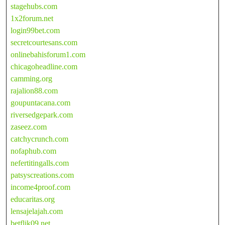
stagehubs.com
1x2forum.net
login99bet.com
secretcourtesans.com
onlinebahisforum1.com
chicagoheadline.com
camming.org
rajalion88.com
goupuntacana.com
riversedgepark.com
zaseez.com
catchycrunch.com
nofaphub.com
nefertitingalls.com
patsyscreations.com
income4proof.com
educaritas.org
lensajelajah.com
betflik09.net