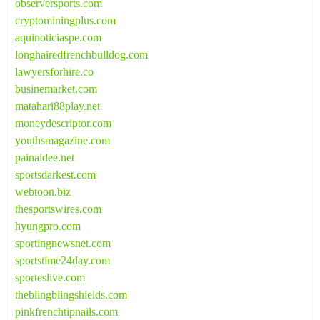
observersports.com
cryptominingplus.com
aquinoticiaspe.com
longhairedfrenchbulldog.com
lawyersforhire.co
businemarket.com
matahari88play.net
moneydescriptor.com
youthsmagazine.com
painaidee.net
sportsdarkest.com
webtoon.biz
thesportswires.com
hyungpro.com
sportingnewsnet.com
sportstime24day.com
sporteslive.com
theblingblingshields.com
pinkfrenchtipnails.com