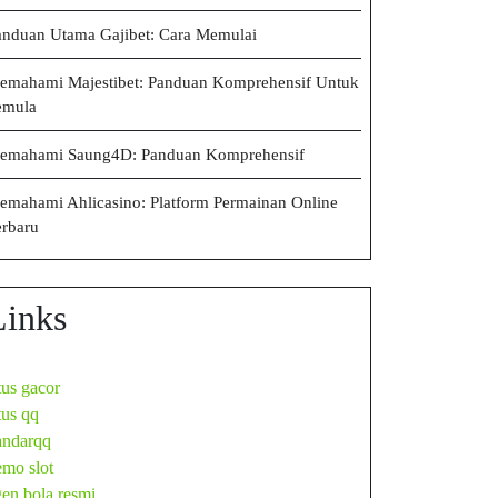
anduan Utama Gajibet: Cara Memulai
emahami Majestibet: Panduan Komprehensif Untuk
emula
emahami Saung4D: Panduan Komprehensif
emahami Ahlicasino: Platform Permainan Online
erbaru
Links
tus gacor
tus qq
andarqq
emo slot
gen bola resmi