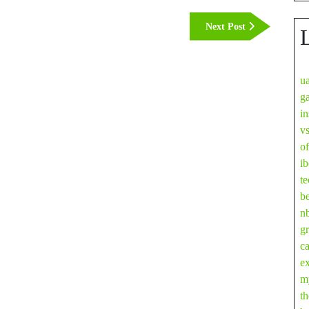
Next
Next Post
Post
u
g
in
v
o
i
te
b
n
g
c
ex
m
t