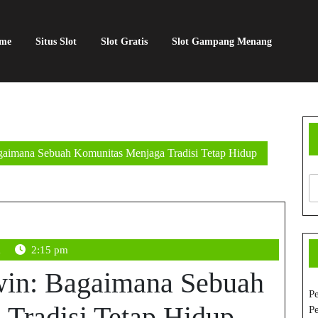
me
Situs Slot
Slot Gratis
Slot Gampang Menang
gaimana Sebuah Komunitas Menjaga Tradisi Tetap Hidup
admin@tsutsuji-
m
2:15 pm
parkin.com
win: Bagaimana Sebuah
P
Tradisi Tetap Hidup
P