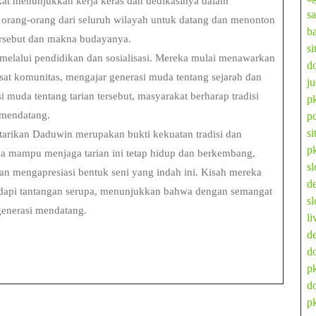
kat menunjukkan kerja keras dan dedikasinya dalam
s
orang-orang dari seluruh wilayah untuk datang dan menonton
b
ersebut dan makna budayanya.
si
melalui pendidikan dan sosialisasi. Mereka mulai menawarkan
d
usat komunitas, mengajar generasi muda tentang sejarah dan
ju
uda tentang tarian tersebut, masyarakat berharap tradisi
p
 mendatang.
p
si
tarikan Daduwin merupakan bukti kekuatan tradisi dan
p
ka mampu menjaga tarian ini tetap hidup dan berkembang,
sl
n mengapresiasi bentuk seni yang indah ini. Kisah mereka
de
hadapi tantangan serupa, menunjukkan bahwa dengan semangat
s
 generasi mendatang.
l
d
d
p
d
p