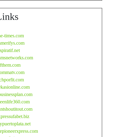
Links
ae-times.com
amerifys.com
spiratif.net
smsnetworks.com
ffthem.com
bommatv.com
chporfit.com
ekasionline.com
businessplan.com
reenlife360.com
antshoutitout.com
pressufabet.biz
ypuertoplata.net
hepioneerxpress.com