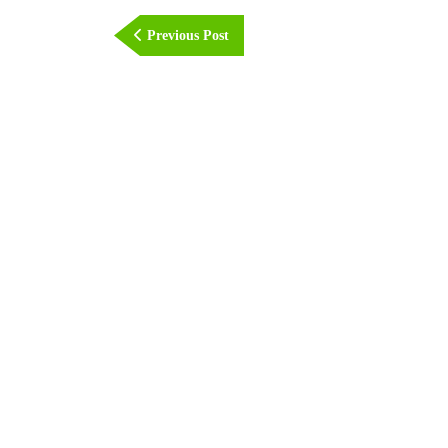
navigation
Previous
Previous Post
Post