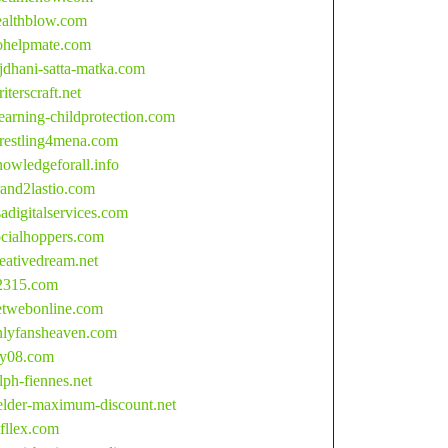
ealthblow.com
ohelpmate.com
ajdhani-satta-matka.com
iterscraft.net
earning-childprotection.com
restling4mena.com
nowledgeforall.info
rand2lastio.com
adigitalservices.com
ocialhoppers.com
reativedream.net
2315.com
etwebonline.com
nlyfansheaven.com
ky08.com
lph-fiennes.net
ielder-maximum-discount.net
tfllex.com