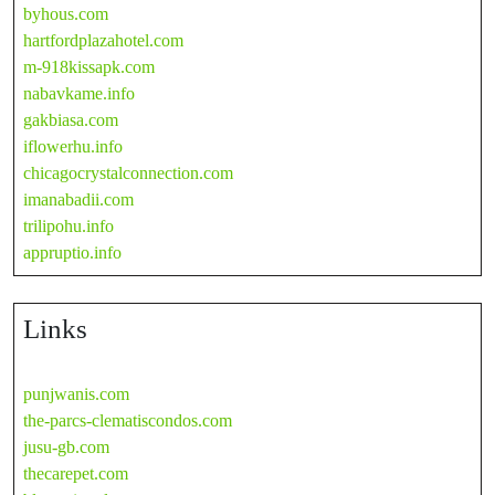
byhous.com
hartfordplazahotel.com
m-918kissapk.com
nabavkame.info
gakbiasa.com
iflowerhu.info
chicagocrystalconnection.com
imanabadii.com
trilipohu.info
appruptio.info
Links
punjwanis.com
the-parcs-clematiscondos.com
jusu-gb.com
thecarepet.com