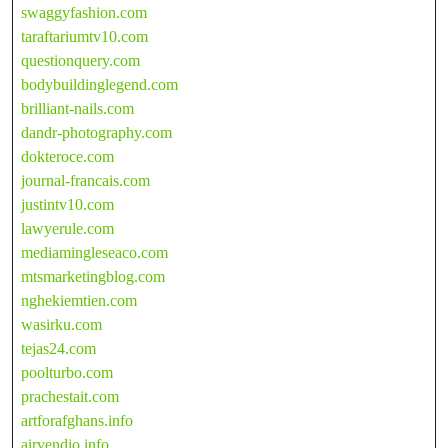
swaggyfashion.com
taraftariumtv10.com
questionquery.com
bodybuildinglegend.com
brilliant-nails.com
dandr-photography.com
dokteroce.com
journal-francais.com
justintv10.com
lawyerule.com
mediamingleseaco.com
mtsmarketingblog.com
nghekiemtien.com
wasirku.com
tejas24.com
poolturbo.com
prachestait.com
artforafghans.info
airvendio.info