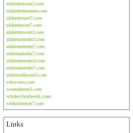
ufabettererum3.com
ufabettermentm4.com
ufabettersum7.com
ufabettinwm7.com
ufabettinwum3.com
ufabetunitedm3.com
ufabetunitedm7.com
ufabetuskedm7.com
ufabetutoredm3.com
ufabetutoredm7.com
ufabetvalleyum3.com
veloxview.com
westufabetm3.com
whiskeybrothersllc.com
wildufabetum7.com
Links