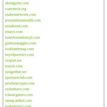
ukmagzine.com
wareztech.org
usabestnetwork.com
jessepinkmanoutfit.com
umailsend.com
retarys.com
fasterformationcpf.com
goldensnuggles.com
lookbattlemap.com
buyrdpservice.com
yesport.net
tostylo.com
yougetthat.net
sportsnetclub.com
newbestcrypto.com
oxfordsave.com
iclassicgames.com
saung-artikel.com
fasthokivip2.com