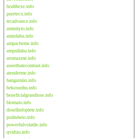
healthexe.info
puretecx.info
tecadvance.info
aminityio.info
amiolahu.info
ampacheme.info
ampullahu.info
aromaxme.info
asserthatecontrast.info
atenderme.info
bangumiio.info
bekosunhu.info
beneficialgrandiose.info
blomaio.info
dosellinfoplete.info
podtubeio.info
powerfulvolatile.info
qvidsio.info