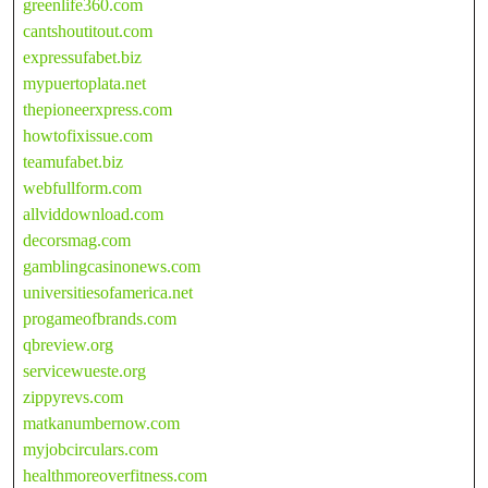
greenlife360.com
cantshoutitout.com
expressufabet.biz
mypuertoplata.net
thepioneerxpress.com
howtofixissue.com
teamufabet.biz
webfullform.com
allviddownload.com
decorsmag.com
gamblingcasinonews.com
universitiesofamerica.net
progameofbrands.com
qbreview.org
servicewueste.org
zippyrevs.com
matkanumbernow.com
myjobcirculars.com
healthmoreoverfitness.com