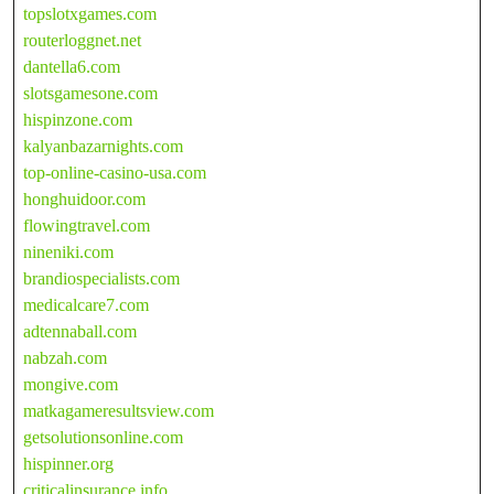
topslotxgames.com
routerloggnet.net
dantella6.com
slotsgamesone.com
hispinzone.com
kalyanbazarnights.com
top-online-casino-usa.com
honghuidoor.com
flowingtravel.com
nineniki.com
brandiospecialists.com
medicalcare7.com
adtennaball.com
nabzah.com
mongive.com
matkagameresultsview.com
getsolutionsonline.com
hispinner.org
criticalinsurance.info