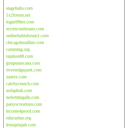
stagehubs.com
1x2forum.net
login99bet.com
secretcourtesans.com
onlinebahisforum1.com
chicagoheadline.com
camming.org
rajalion88.com
goupuntacana.com
riversedgepark.com
zaseez.com
catchycrunch.com
nofaphub.com
nefertitingalls.com
patsyscreations.com
income4proof.com
educaritas.org
lensajelajah.com