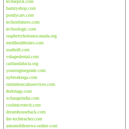
techiepick.com
bamzyshop.com
pondycars.com
techonfutures.com
techoologic.com
raspberryketonescanada.org
medihealthrules.com
usathrill.com
vshapedental.com
canfandalucia.org
yourengineguide.com
nybreakings.com
outstationcabsservices.com
thekrtagy.com
xchangeindia.com
coolmicrotech.com
dreamhousehack.com
the-techteacher.com
automobilenews-online.com