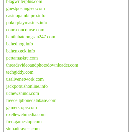
blogwriterplus.com
guestpostingseo.com
casinogambitpro.info
pokerplaymasters.info
courseoncourse.com
bantinbatdongsan247.com
bahednog.info
bahenxgek.info
pertamaskre.com
threadsvideoandphotodownloader.com
techgiddy.com
usalivenetwork.com
jackpotrushonline.info
ucnewshindi.com
freecellphonedatabase.com
gamersrope.com
exellewebmedia.com
free-gamestop.com
sinbadtravels.com