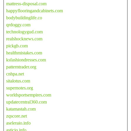
mattress-disposal.com
happyflooringandcabinets.com
bodybuildinglife.co
qrdoggy.com
technologygud.com
realshocknews.com
pickgb.com
healthmistakes.com
ksfashiondresses.com
patterntrader.org
cnhpa.net
sitalotus.com
supernotes.org
worldsportsempires.com
updatecentral360.com
katamastah.com
zqscore.net
aseleraio.info
asticio.info