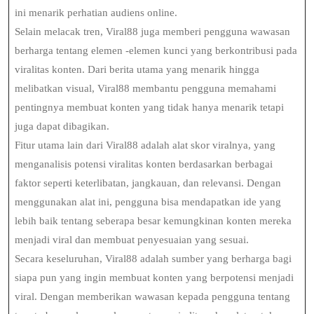
ini menarik perhatian audiens online.
Selain melacak tren, Viral88 juga memberi pengguna wawasan
berharga tentang elemen -elemen kunci yang berkontribusi pada
viralitas konten. Dari berita utama yang menarik hingga
melibatkan visual, Viral88 membantu pengguna memahami
pentingnya membuat konten yang tidak hanya menarik tetapi
juga dapat dibagikan.
Fitur utama lain dari Viral88 adalah alat skor viralnya, yang
menganalisis potensi viralitas konten berdasarkan berbagai
faktor seperti keterlibatan, jangkauan, dan relevansi. Dengan
menggunakan alat ini, pengguna bisa mendapatkan ide yang
lebih baik tentang seberapa besar kemungkinan konten mereka
menjadi viral dan membuat penyesuaian yang sesuai.
Secara keseluruhan, Viral88 adalah sumber yang berharga bagi
siapa pun yang ingin membuat konten yang berpotensi menjadi
viral. Dengan memberikan wawasan kepada pengguna tentang