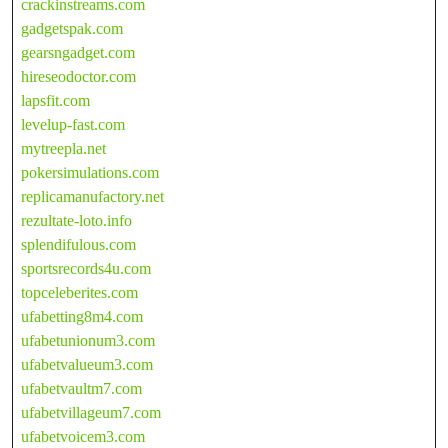
crackinstreams.com
gadgetspak.com
gearsngadget.com
hireseodoctor.com
lapsfit.com
levelup-fast.com
mytreepla.net
pokersimulations.com
replicamanufactory.net
rezultate-loto.info
splendifulous.com
sportsrecords4u.com
topceleberites.com
ufabetting8m4.com
ufabetunionum3.com
ufabetvalueum3.com
ufabetvaultm7.com
ufabetvillageum7.com
ufabetvoicem3.com