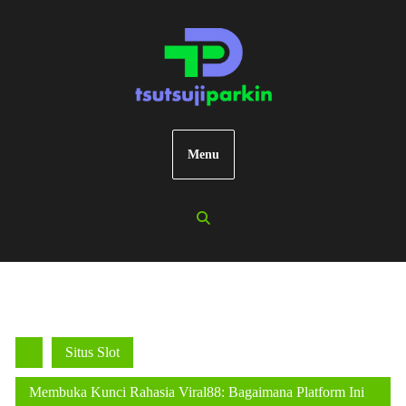
Skip
to
content
Menu
Situs Slot
Membuka Kunci Rahasia Viral88: Bagaimana Platform Ini