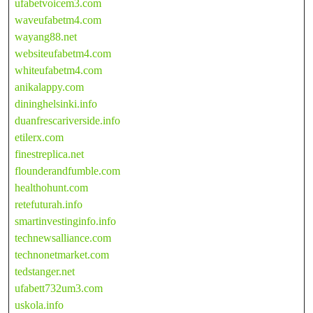
ufabetvoicem3.com
waveufabetm4.com
wayang88.net
websiteufabetm4.com
whiteufabetm4.com
anikalappy.com
dininghelsinki.info
duanfrescariverside.info
etilerx.com
finestreplica.net
flounderandfumble.com
healthohunt.com
retefuturah.info
smartinvestinginfo.info
technewsalliance.com
technonetmarket.com
tedstanger.net
ufabett732um3.com
uskola.info