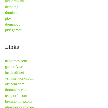
live draw hk
demo pg
dominoqq
pkv
dominoqq
pkv games
Links
uae-times.com
gamerifys.com
inspiratif.net
vsmsnetworks.com
offthem.com
ibommatv.com
techporfit.com
bekasionline.com
nbusinessplan.com