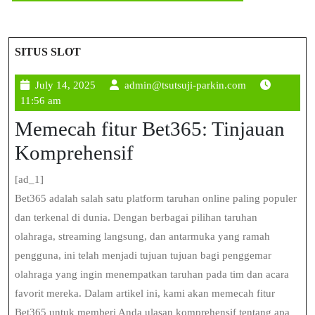
SITUS SLOT
July
admin@tsutsuji
July 14, 2025
admin@tsutsuji-parkin.com
14,
parkin.com
11:56 am
2025
Memecah fitur Bet365: Tinjauan
Komprehensif
[ad_1]
Bet365 adalah salah satu platform taruhan online paling populer
dan terkenal di dunia. Dengan berbagai pilihan taruhan
olahraga, streaming langsung, dan antarmuka yang ramah
pengguna, ini telah menjadi tujuan tujuan bagi penggemar
olahraga yang ingin menempatkan taruhan pada tim dan acara
favorit mereka. Dalam artikel ini, kami akan memecah fitur
Bet365 untuk memberi Anda ulasan komprehensif tentang apa