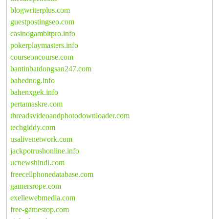
blogwriterplus.com
guestpostingseo.com
casinogambitpro.info
pokerplaymasters.info
courseoncourse.com
bantinbatdongsan247.com
bahednog.info
bahenxgek.info
pertamaskre.com
threadsvideoandphotodownloader.com
techgiddy.com
usalivenetwork.com
jackpotrushonline.info
ucnewshindi.com
freecellphonedatabase.com
gamersrope.com
exellewebmedia.com
free-gamestop.com