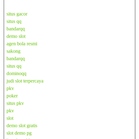
situs gacor
situs qq
bandarqq
demo slot
agen bola resmi
sakong
bandarqq
situs qq
dominoqq
judi slot terpercaya
pkv
poker
situs pkv
pkv
slot
demo slot gratis
slot demo pg