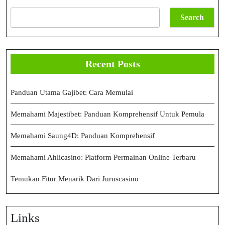
Search
Recent Posts
Panduan Utama Gajibet: Cara Memulai
Memahami Majestibet: Panduan Komprehensif Untuk Pemula
Memahami Saung4D: Panduan Komprehensif
Memahami Ahlicasino: Platform Permainan Online Terbaru
Temukan Fitur Menarik Dari Juruscasino
Links