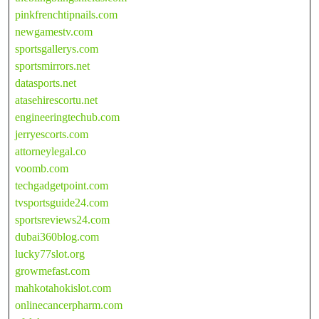
pinkfrenchtipnails.com
newgamestv.com
sportsgallerys.com
sportsmirrors.net
datasports.net
atasehirescortu.net
engineeringtechub.com
jerryescorts.com
attorneylegal.co
voomb.com
techgadgetpoint.com
tvsportsguide24.com
sportsreviews24.com
dubai360blog.com
lucky77slot.org
growmefast.com
mahkotahokislot.com
onlinecancerpharm.com