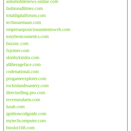
automobilenews-online.com
fashionalltimes.com
totaldigitalforum.com
technoarmaan.com
empresasposicionamientoweb.com
tonybestcosmetics.com
buzznc.com
fxjoiner.com
skinbykindra.com
alltherageface.com
codenational.com
progameexplorer.com
rockislandroastery.com
directselling-pro.com
revenuealarm.com
lurab.com
ignitioncoilguide.com
mytechcomputer.com
bioslot168.com