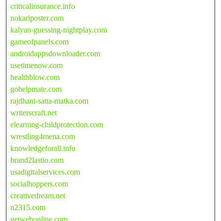
criticalinsurance.info
nokariposter.com
kalyan-guessing-nightplay.com
gameofpanels.com
androidappsdownloader.com
usetimenow.com
healthblow.com
gohelpmate.com
rajdhani-satta-matka.com
writerscraft.net
elearning-childprotection.com
wrestling4mena.com
knowledgeforall.info
brand2lastio.com
usadigitalservices.com
socialhoppers.com
creativedream.net
n2315.com
getwebonline.com