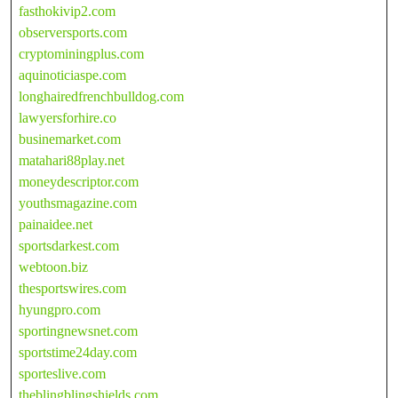
fasthokivip2.com
observersports.com
cryptominingplus.com
aquinoticiaspe.com
longhairedfrenchbulldog.com
lawyersforhire.co
businemarket.com
matahari88play.net
moneydescriptor.com
youthsmagazine.com
painaidee.net
sportsdarkest.com
webtoon.biz
thesportswires.com
hyungpro.com
sportingnewsnet.com
sportstime24day.com
sporteslive.com
theblingblingshields.com