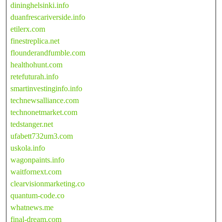
dininghelsinki.info
duanfrescariverside.info
etilerx.com
finestreplica.net
flounderandfumble.com
healthohunt.com
retefuturah.info
smartinvestinginfo.info
technewsalliance.com
technonetmarket.com
tedstanger.net
ufabett732um3.com
uskola.info
wagonpaints.info
waitfornext.com
clearvisionmarketing.co
quantum-code.co
whatnews.me
final-dream.com