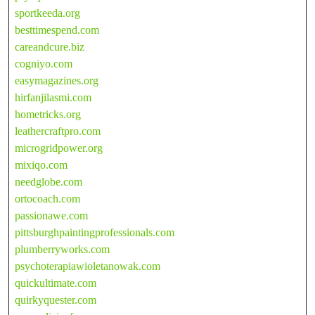
sportkeeda.org
besttimespend.com
careandcure.biz
cogniyo.com
easymagazines.org
hirfanjilasmi.com
hometricks.org
leathercraftpro.com
microgridpower.org
mixiqo.com
needglobe.com
ortocoach.com
passionawe.com
pittsburghpaintingprofessionals.com
plumberryworks.com
psychoterapiawioletanowak.com
quickultimate.com
quirkyquester.com