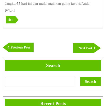
Jangkar55 hari ini dan mulai mainkan game favorit Anda!
[ad_2]
slot
Post
navigation
Previous
Previous Post
Next
Next Post
Post
Post
Search
Search
Recent Posts