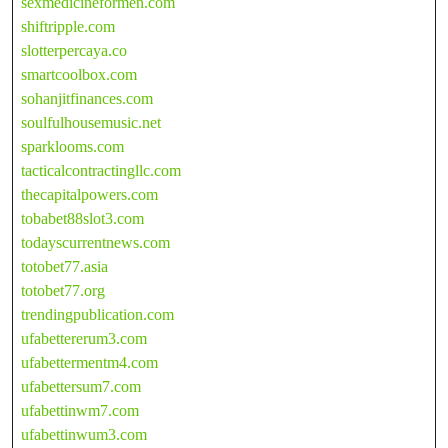
sexmedicineformen.com
shiftripple.com
slotterpercaya.co
smartcoolbox.com
sohanjitfinances.com
soulfulhousemusic.net
sparklooms.com
tacticalcontractingllc.com
thecapitalpowers.com
tobabet88slot3.com
todayscurrentnews.com
totobet77.asia
totobet77.org
trendingpublication.com
ufabettererum3.com
ufabettermentm4.com
ufabettersum7.com
ufabettinwm7.com
ufabettinwum3.com