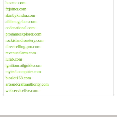
buzznc.com
fxjoiner.com
skinbykindra.com
alltherageface.com
codenational.com
progameexplorer.com
rockislandroastery.com
directselling-pro.com
revenuealarm.com
lurab.com
ignitioncoilguide.com
mytechcomputer.com
bioslot168.com
artsandcraftsauthority.com
webservicelive.com