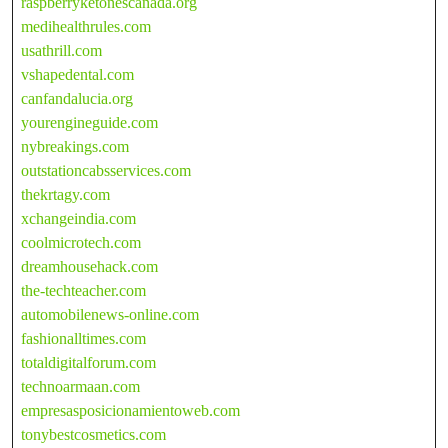
raspberryketonescanada.org
medihealthrules.com
usathrill.com
vshapedental.com
canfandalucia.org
yourengineguide.com
nybreakings.com
outstationcabsservices.com
thekrtagy.com
xchangeindia.com
coolmicrotech.com
dreamhousehack.com
the-techteacher.com
automobilenews-online.com
fashionalltimes.com
totaldigitalforum.com
technoarmaan.com
empresasposicionamientoweb.com
tonybestcosmetics.com