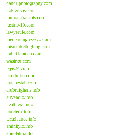
dandr-photography.com
dokteroce.com
journal-francais.com
justintv10.com
lawyerule.com
mediamingleseaco.com
mtsmarketingblog.com
nghekiemtien.com
wasirku.com
tejas24.com
poolturbo.com
prachestait.com
artforafghans.info
airvendio.info
healthexe.info
puretecx.info
tecadvance.info
aminityio.info
amiolahu.info