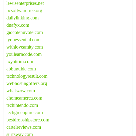
lewisenterprises.net
pcsoftwarefree.org
dailylinking.com
dnafyx.com
giocolenuvole.com
iyouessential.com
withloveamity.com
youlearncode.com
fxyatirim.com
abbuguide.com
technologyresult.com
webhostingoffers.org
whatszow.com
ehomeamerca.com
techintendo.com
techgreenpure.com
bestdropshipstore.com
cartelreviews.com
surfsway.com