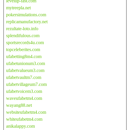
levelup-fast.com
mytreepla.net
pokersimulations.com
replicamanufactory.net
rezultate-loto.info
splendifulous.com
sportsrecords4u.com
topceleberites.com
ufabetting8m4.com
ufabetunionum3.com
ufabetvalueum3.com
ufabetvaultm7.com
ufabetvillageum7.com
ufabetvoicem3.com
waveufabetm4.com
wayang88.net
websiteufabetm4.com
whiteufabetm4.com
anikalappy.com