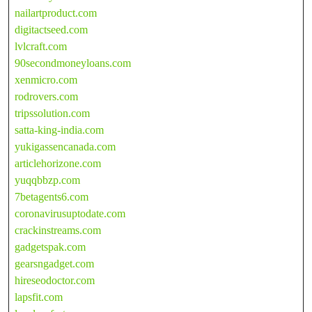
nailartproduct.com
digitactseed.com
lvlcraft.com
90secondmoneyloans.com
xenmicro.com
rodrovers.com
tripssolution.com
satta-king-india.com
yukigassencanada.com
articlehorizone.com
yuqqbbzp.com
7betagents6.com
coronavirusuptodate.com
crackinstreams.com
gadgetspak.com
gearsngadget.com
hireseodoctor.com
lapsfit.com