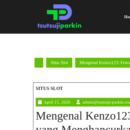
Skip
to
content
Ho
Situs Slot
Mengenal Kenzo123: Feno
SITUS SLOT
April
April 15, 2026
admin@tsutsuji-parkin.c
15,
Mengenal Kenzo12
2026
yang Menghancurkan