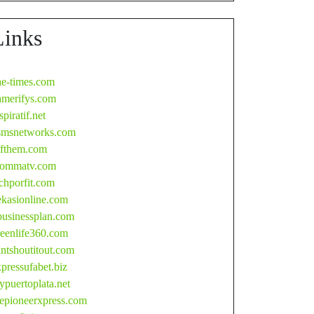
Links
ae-times.com
amerifys.com
spiratif.net
smsnetworks.com
ffthem.com
bommatv.com
chporfit.com
ekasionline.com
businessplan.com
reenlife360.com
antshoutitout.com
pressufabet.biz
ypuertoplata.net
hepioneerxpress.com