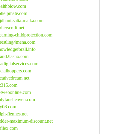
ealthblow.com
ohelpmate.com
ajdhani-satta-matka.com
iterscraft.net
earning-childprotection.com
restling4mena.com
nowledgeforall.info
rand2lastio.com
adigitalservices.com
ocialhoppers.com
reativedream.net
2315.com
etwebonline.com
nlyfansheaven.com
ky08.com
lph-fiennes.net
ielder-maximum-discount.net
tfllex.com