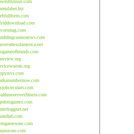
owtofixissue.com
eamufabet.biz
ebfullform.com
llviddownload.com
ecorsmag.com
amblingcasinonews.com
iversitiesofamerica.net
rogameofbrands.com
breview.org
ervicewueste.org
ippyrevs.com
atkanumbernow.com
yjobcirculars.com
ealthmoreoverfitness.com
opslotxgames.com
uterloggnet.net
antella6.com
lotsgamesone.com
ispinzone.com