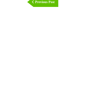
navigation
Previous
Previous Post
Post