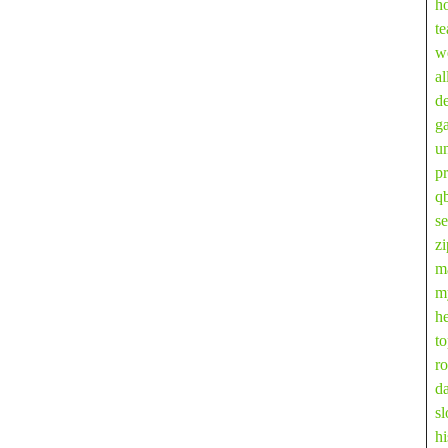
h
t
w
a
d
g
un
p
q
s
z
m
m
h
t
ro
d
s
h