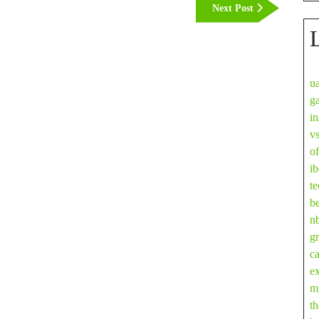
Next
Next Post
Post
u
g
in
v
o
i
te
b
n
g
c
ex
m
t