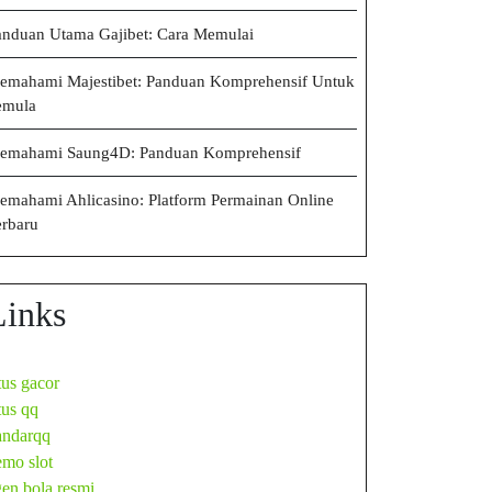
anduan Utama Gajibet: Cara Memulai
emahami Majestibet: Panduan Komprehensif Untuk
emula
emahami Saung4D: Panduan Komprehensif
emahami Ahlicasino: Platform Permainan Online
erbaru
Links
tus gacor
tus qq
andarqq
emo slot
gen bola resmi