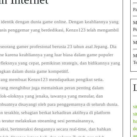
P
identik dengan dunia game online. Dengan keahliannya yang
M
P
asis penggemar yang berdedikasi, Kenzo123 telah mengambil
M
eorang gamer profesional berusia 23 tahun asal Jepang. Dia
e karena keahliannya yang luar biasa dalam game populer
M
T
efleksnya yang cepat, pemikiran strategis, dan bidikannya yang
ungkan dalam dunia game kompetitif.
ang membuat Kenzo123 mendapatkan pengikut setia.
 yang menghibur juga memainkan peran penting dalam
lok-oloknya yang jenaka, tawanya yang menular, dan
buatnya disayangi oleh para penggemarnya di seluruh dunia.
si
terakhir, sebagian berkat kehadiran aktifnya di platform
si
a teratur melakukan streaming sesi permainannya,
b
d
i, berinteraksi dengannya secara real-time, dan bahkan
a