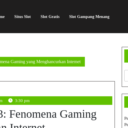
me
Situs Slot
Slot Gratis
Slot Gampang Menang
mena Gaming yang Menghancurkan Internet
admin@tsutsuji-
om
3:30 pm
parkin.com
3: Fenomena Gaming
P
 Internet
P