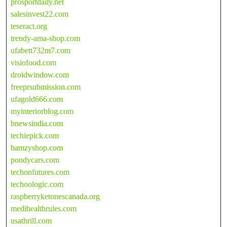
prosportdaily.net
salesinvest22.com
teseract.org
trendy-ama-shop.com
ufabett732m7.com
visiofood.com
droidwindow.com
freeprsubmission.com
ufagold666.com
myinteriorblog.com
bnewsindia.com
techiepick.com
bamzyshop.com
pondycars.com
techonfutures.com
techoologic.com
raspberryketonescanada.org
medihealthrules.com
usathrill.com