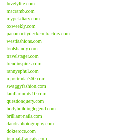
luvelylife.com
macramb.com
mypet-diary.com
oxweekly.com
panamacitydeckcontractors.com
westfashions.com
toolshandy.com
travelstager.com
trendinspires.com
rannyephul.com
reportradar360.com
swaggyfashion.com
taraftariumtv10.com
questionquery.com
bodybuildinglegend.com
brilliant-nails.com
dandr-photography.com
dokteroce.com
journal-francais.com