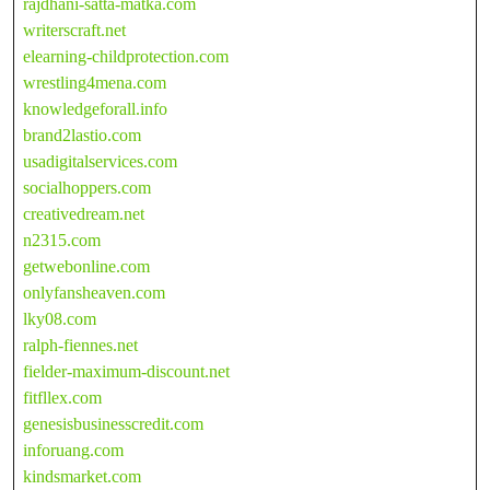
rajdhani-satta-matka.com
writerscraft.net
elearning-childprotection.com
wrestling4mena.com
knowledgeforall.info
brand2lastio.com
usadigitalservices.com
socialhoppers.com
creativedream.net
n2315.com
getwebonline.com
onlyfansheaven.com
lky08.com
ralph-fiennes.net
fielder-maximum-discount.net
fitfllex.com
genesisbusinesscredit.com
inforuang.com
kindsmarket.com