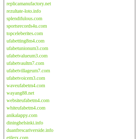
replicamanufactory.net
rezultate-loto.info
splendifulous.com
sportsrecords4u.com
topceleberites.com
ufabetting8m4.com
ufabetunionum3.com
ufabetvalueum3.com
ufabetvaultm7.com
ufabetvillageum7.com
ufabetvoicem3.com
waveufabetm4.com
wayang88.net
websiteufabetm4.com
whiteufabetm4.com
anikalappy.com
dininghelsinki.info
duanfrescariverside.info
etilerx.com