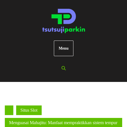
Skip
to
content
Menu
Situs Slot
Menguasai Mahajitu: Manfaat mempraktikkan sistem tempur