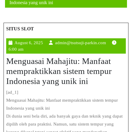
Indonesia yang unik ini
SITUS SLOT
August
admin@tsutsuj
August 6, 2025
admin@tsutsuji-parkin.com
6,
parkin.com
6:00 am
2025
Menguasai Mahajitu: Manfaat
mempraktikkan sistem tempur
Indonesia yang unik ini
[ad_1]
Menguasai Mahajitu: Manfaat mempraktikkan sistem tempur
Indonesia yang unik ini
Di dunia seni bela diri, ada banyak gaya dan teknik yang dapat
dipilih oleh para praktisi. Namun, satu sistem tempur yang