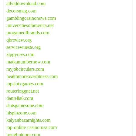
allviddownload.com
decorsmag.com
gamblingcasinonews.com
universitiesofamerica.net
progameofbrands.com
qbreview.org
servicewueste.org
zippyrevs.com
matkanumbernow.com
myjobcirculars.com
healthmoreoverfitness.com
topslotxgames.com
routerloggnet.net
dantella6.com
slotsgamesone.com
hispinzone.com
kalyanbazarnights.com
top-online-casino-usa.com
honghuidoor.com