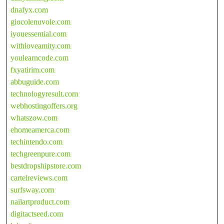
dnafyx.com
giocolenuvole.com
iyouessential.com
withloveamity.com
youlearncode.com
fxyatirim.com
abbuguide.com
technologyresult.com
webhostingoffers.org
whatszow.com
ehomeamerca.com
techintendo.com
techgreenpure.com
bestdropshipstore.com
cartelreviews.com
surfsway.com
nailartproduct.com
digitactseed.com