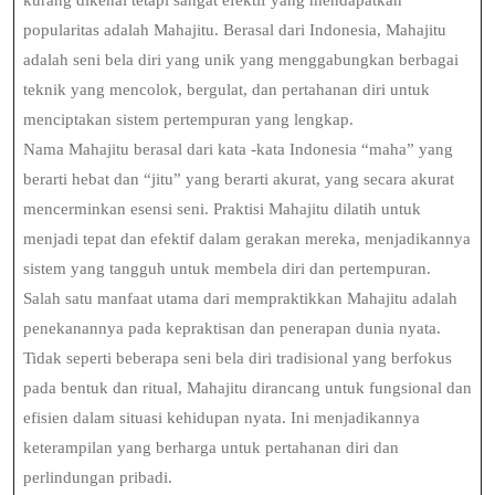
kurang dikenal tetapi sangat efektif yang mendapatkan
popularitas adalah Mahajitu. Berasal dari Indonesia, Mahajitu
adalah seni bela diri yang unik yang menggabungkan berbagai
teknik yang mencolok, bergulat, dan pertahanan diri untuk
menciptakan sistem pertempuran yang lengkap.
Nama Mahajitu berasal dari kata -kata Indonesia “maha” yang
berarti hebat dan “jitu” yang berarti akurat, yang secara akurat
mencerminkan esensi seni. Praktisi Mahajitu dilatih untuk
menjadi tepat dan efektif dalam gerakan mereka, menjadikannya
sistem yang tangguh untuk membela diri dan pertempuran.
Salah satu manfaat utama dari mempraktikkan Mahajitu adalah
penekanannya pada kepraktisan dan penerapan dunia nyata.
Tidak seperti beberapa seni bela diri tradisional yang berfokus
pada bentuk dan ritual, Mahajitu dirancang untuk fungsional dan
efisien dalam situasi kehidupan nyata. Ini menjadikannya
keterampilan yang berharga untuk pertahanan diri dan
perlindungan pribadi.