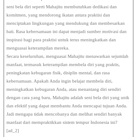
seni bela diri seperti Mahajitu membutuhkan dedikasi dan
komitmen, yang mendorong ikatan antara praktisi dan
menciptakan lingkungan yang mendukung dan membesarkan
hati. Rasa kebersamaan ini dapat menjadi sumber motivasi dan
inspirasi bagi para praktisi untuk terus meningkatkan dan
menguasai keterampilan mereka.
Secara keseluruhan, menguasai Mahajitu menawarkan sejumlah
manfaat, termasuk keterampilan membela diri yang praktis,
peningkatan kebugaran fisik, disiplin mental, dan rasa
kebersamaan. Apakah Anda ingin belajar membela diri,
meningkatkan kebugaran Anda, atau menantang diri sendiri
dengan cara yang baru, Mahajitu adalah seni bela diri yang unik
dan efektif yang dapat membantu Anda mencapai tujuan Anda.
Jadi mengapa tidak mencobanya dan melihat sendiri banyak
manfaat dari mempraktikkan sistem tempur Indonesia ini?
[ad_2]