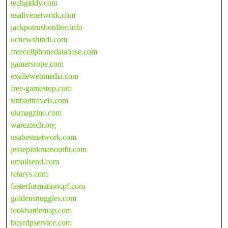
techgiddy.com
usalivenetwork.com
jackpotrushonline.info
ucnewshindi.com
freecellphonedatabase.com
gamersrope.com
exellewebmedia.com
free-gamestop.com
sinbadtravels.com
ukmagzine.com
wareztech.org
usabestnetwork.com
jessepinkmanoutfit.com
umailsend.com
retarys.com
fasterformationcpf.com
goldensnuggles.com
lookbattlemap.com
buyrdpservice.com