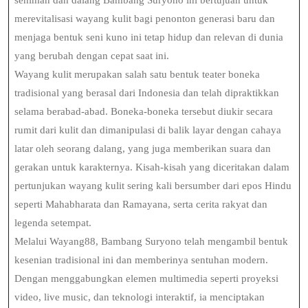
seniman dan dalang Bambang Suryono ini bertujuan untuk
merevitalisasi wayang kulit bagi penonton generasi baru dan
menjaga bentuk seni kuno ini tetap hidup dan relevan di dunia
yang berubah dengan cepat saat ini.
Wayang kulit merupakan salah satu bentuk teater boneka
tradisional yang berasal dari Indonesia dan telah dipraktikkan
selama berabad-abad. Boneka-boneka tersebut diukir secara
rumit dari kulit dan dimanipulasi di balik layar dengan cahaya
latar oleh seorang dalang, yang juga memberikan suara dan
gerakan untuk karakternya. Kisah-kisah yang diceritakan dalam
pertunjukan wayang kulit sering kali bersumber dari epos Hindu
seperti Mahabharata dan Ramayana, serta cerita rakyat dan
legenda setempat.
Melalui Wayang88, Bambang Suryono telah mengambil bentuk
kesenian tradisional ini dan memberinya sentuhan modern.
Dengan menggabungkan elemen multimedia seperti proyeksi
video, live music, dan teknologi interaktif, ia menciptakan