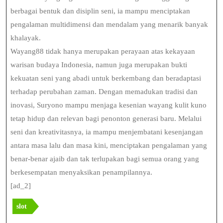
berbagai bentuk dan disiplin seni, ia mampu menciptakan
pengalaman multidimensi dan mendalam yang menarik banyak
khalayak.
Wayang88 tidak hanya merupakan perayaan atas kekayaan
warisan budaya Indonesia, namun juga merupakan bukti
kekuatan seni yang abadi untuk berkembang dan beradaptasi
terhadap perubahan zaman. Dengan memadukan tradisi dan
inovasi, Suryono mampu menjaga kesenian wayang kulit kuno
tetap hidup dan relevan bagi penonton generasi baru. Melalui
seni dan kreativitasnya, ia mampu menjembatani kesenjangan
antara masa lalu dan masa kini, menciptakan pengalaman yang
benar-benar ajaib dan tak terlupakan bagi semua orang yang
berkesempatan menyaksikan penampilannya.
[ad_2]
slot