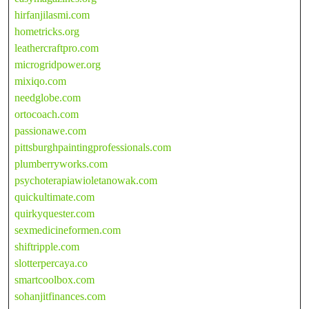
hirfanjilasmi.com
hometricks.org
leathercraftpro.com
microgridpower.org
mixiqo.com
needglobe.com
ortocoach.com
passionawe.com
pittsburghpaintingprofessionals.com
plumberryworks.com
psychoterapiawioletanowak.com
quickultimate.com
quirkyquester.com
sexmedicineformen.com
shiftripple.com
slotterpercaya.co
smartcoolbox.com
sohanjitfinances.com