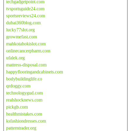
techgadgetpoint.com
tvsportsguide24.com
sportsreviews24.com
dubai360blog.com
lucky77slot.org
growmefast.com
mahkotahokislot.com
onlinecancerpharm.com
ufalek.org
mattress-disposal.com
happyflooringandcabinets.com
bodybuildinglife.co
qrdoggy.com
technologygud.com
realshocknews.com
pickgb.com
healthmistakes.com
ksfashiondresses.com
patterntrader.org