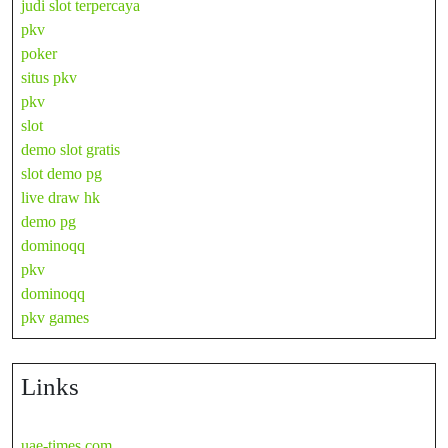
judi slot terpercaya
pkv
poker
situs pkv
pkv
slot
demo slot gratis
slot demo pg
live draw hk
demo pg
dominoqq
pkv
dominoqq
pkv games
Links
uae-times.com