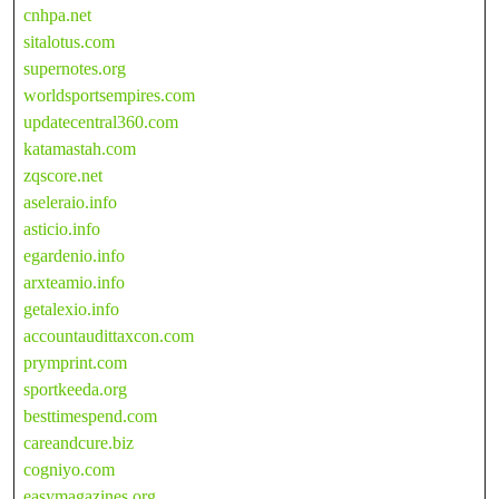
cnhpa.net
sitalotus.com
supernotes.org
worldsportsempires.com
updatecentral360.com
katamastah.com
zqscore.net
aseleraio.info
asticio.info
egardenio.info
arxteamio.info
getalexio.info
accountaudittaxcon.com
prymprint.com
sportkeeda.org
besttimespend.com
careandcure.biz
cogniyo.com
easymagazines.org