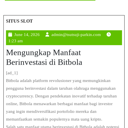
SITUS SLOT
June
admin@tsutsuji
June 14, 2026
admin@tsutsuji-parkin.com
14,
parkin.com
1:23 am
2026
Mengungkap Manfaat
Berinvestasi di Bitbola
[ad_1]
Bitbola adalah platform revolusioner yang memungkinkan
pengguna berinvestasi dalam taruhan olahraga menggunakan
cryptocurrency. Dengan pendekatan inovatif terhadap taruhan
online, Bitbola menawarkan berbagai manfaat bagi investor
yang ingin mendiversifikasi portofolio mereka dan
memanfaatkan semakin populernya mata uang kripto.
Salah satu manfaat utama berinvestasi di Bitbola adalah potensi