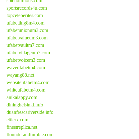
splendifulous.com
sportsrecords4u.com
topceleberites.com
ufabetting8m4.com
ufabetunionum3.com
ufabetvalueum3.com
ufabetvaultm7.com
ufabetvillageum7.com
ufabetvoicem3.com
waveufabetm4.com
wayang88.net
websiteufabetm4.com
whiteufabetm4.com
anikalappy.com
dininghelsinki.info
duanfrescariverside.info
etilerx.com
finestreplica.net
flounderandfumble.com