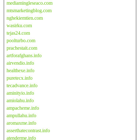
mediamingleseaco.com
mtsmarketingblog.com
nghekiemtien.com
wasirku.com
tejas24.com
poolturbo.com
prachestait.com
artforafghans.info
airvendio.info
healthexe.info
puretecx.info
tecadvance.info
aminityio.info
amiolahu.info
ampacheme.info
ampullahu.info
aromaxme.info
asserthatecontrast.info
atenderme.info