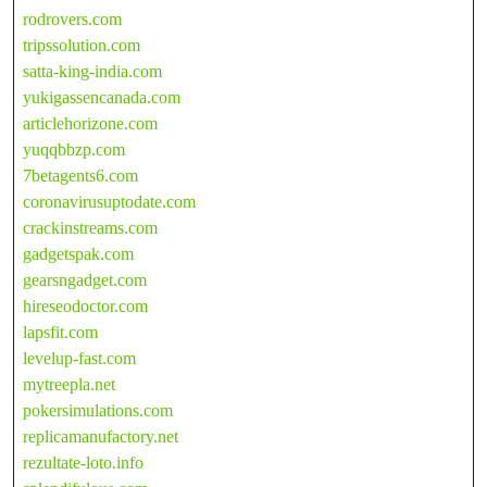
rodrovers.com
tripssolution.com
satta-king-india.com
yukigassencanada.com
articlehorizone.com
yuqqbbzp.com
7betagents6.com
coronavirusuptodate.com
crackinstreams.com
gadgetspak.com
gearsngadget.com
hireseodoctor.com
lapsfit.com
levelup-fast.com
mytreepla.net
pokersimulations.com
replicamanufactory.net
rezultate-loto.info