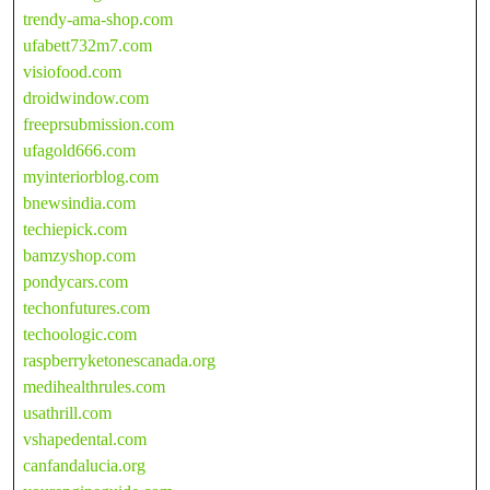
trendy-ama-shop.com
ufabett732m7.com
visiofood.com
droidwindow.com
freeprsubmission.com
ufagold666.com
myinteriorblog.com
bnewsindia.com
techiepick.com
bamzyshop.com
pondycars.com
techonfutures.com
techoologic.com
raspberryketonescanada.org
medihealthrules.com
usathrill.com
vshapedental.com
canfandalucia.org