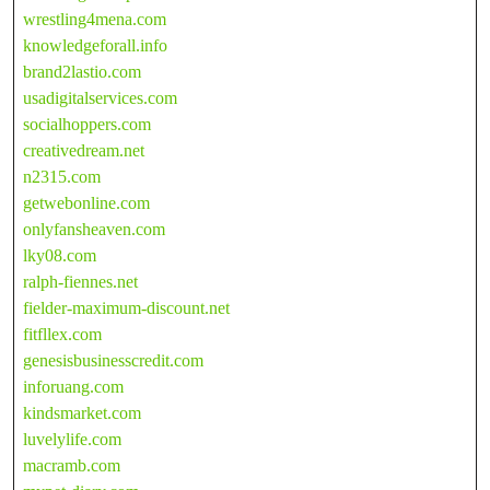
wrestling4mena.com
knowledgeforall.info
brand2lastio.com
usadigitalservices.com
socialhoppers.com
creativedream.net
n2315.com
getwebonline.com
onlyfansheaven.com
lky08.com
ralph-fiennes.net
fielder-maximum-discount.net
fitfllex.com
genesisbusinesscredit.com
inforuang.com
kindsmarket.com
luvelylife.com
macramb.com