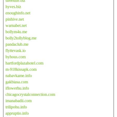
streetlife.biz
hyves.biz
enoughinfo.net
pinhive.net
warnabet.net
bollym4u.me
bolly2tollyblog.me
pandaclub.me
flyttevask.io
byhous.com
hartfordplazahotel.com
m-918kissapk.com
nabavkame.info
gakbiasa.com
iflowerhu.info
chicagocrystalconnection.com
imanabadii.com
trilipohu.info
appruptio.info