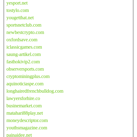
yesport.net
tostylo.com
yougetthat.net
sportsnetclub.com
newbestcrypto.com
oxfordsave.com
iclassicgames.com
saung-artikel.com
fasthokivip2.com
observersports.com
cryptominingplus.com
aquinoticiaspe.com
longhairedfrenchbulldog.com
lawyersforhire.co
businemarket.com
matahari88play.net
moneydescriptor.com
youthsmagazine.com
painaidee.net