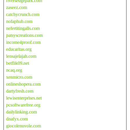
riversedgepark.com
zaseez.com
catchycrunch.com
nofaphub.com
nefertitingalls.com
patsyscreations.com
income4proof.com
educaritas.org
lensajelajah.com
betflik09.net
ncaq.org
xenmicro.com
onlineshopera.com
dartyfresh.com
lewisenterprises.net
pcsoftwarefree.org
dailylinking.com
dnafyx.com
giocolenuvole.com