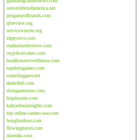
gamblingcasinonews.com
universitiesofamerica.net
progameofbrands.com
qbreview.org
servicewueste.org
zippyrevs.com
matkanumbernow.com
myjobcirculars.com
healthmoreoverfitness.com
topslotxgames.com
routerloggnet.net
dantella6.com
slotsgamesone.com
hispinzone.com
kalyanbazarnights.com
top-online-casino-usa.com
honghuidoor.com
flowingtravel.com
nineniki.com