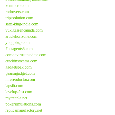
xenmicro.com
rodrovers.com
tripssolution.com
satta-king-india.com
yukigassencanada.com
articlehorizone.com
yuqqbbzp.com
7betagents6.com
coronavirusuptodate.com
crackinstreams.com
gadgetspak.com
gearsngadget.com
hireseodoctor.com
lapsfit.com
levelup-fast.com
mytreepla.net
pokersimulations.com
replicamanufactory.net