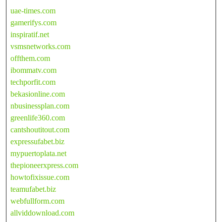
uae-times.com
gamerifys.com
inspiratif.net
vsmsnetworks.com
offthem.com
ibommatv.com
techporfit.com
bekasionline.com
nbusinessplan.com
greenlife360.com
cantshoutitout.com
expressufabet.biz
mypuertoplata.net
thepioneerxpress.com
howtofixissue.com
teamufabet.biz
webfullform.com
allviddownload.com