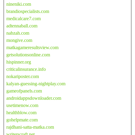
nineniki.com
brandiospecialists.com
medicalcare7.com
adtennaball.com
nabzah.com
mongive.com
matkagameresultsview.com
getsolutionsonline.com
hispinner.org
criticalinsurance.info
nokariposter.com
kalyan-guessing-nightplay.com
gameofpanels.com
androidappsdownloader.com
usetimenow.com
healthblow.com
gohelpmate.com
rajdhani-satta-matka.com
writerscraft.net