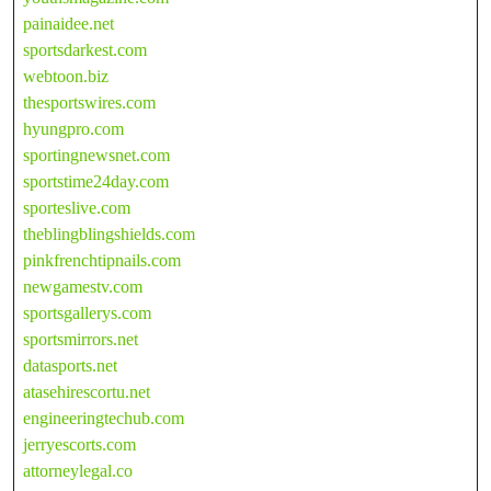
painaidee.net
sportsdarkest.com
webtoon.biz
thesportswires.com
hyungpro.com
sportingnewsnet.com
sportstime24day.com
sporteslive.com
theblingblingshields.com
pinkfrenchtipnails.com
newgamestv.com
sportsgallerys.com
sportsmirrors.net
datasports.net
atasehirescortu.net
engineeringtechub.com
jerryescorts.com
attorneylegal.co