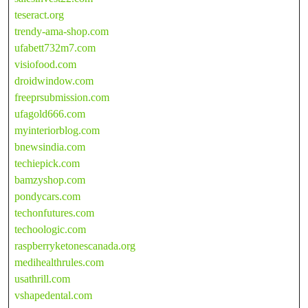
teseract.org
trendy-ama-shop.com
ufabett732m7.com
visiofood.com
droidwindow.com
freeprsubmission.com
ufagold666.com
myinteriorblog.com
bnewsindia.com
techiepick.com
bamzyshop.com
pondycars.com
techonfutures.com
techoologic.com
raspberryketonescanada.org
medihealthrules.com
usathrill.com
vshapedental.com