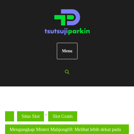
Skip
to
content
Menu
,
Situs Slot
Slot Gratis
Mengungkap Misteri Mahjong69: Melihat lebih dekat pada