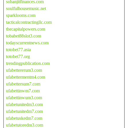
sohanjitfinances.com
soulfulhousemusic.net
sparklooms.com
tacticalcontractingllc.com
thecapitalpowers.com
tobabet88slot3.com
todayscurrentnews.com
totobet77.asia
totobet77.org
trendingpublication.com
ufabettererum3.com
ufabettermentm4.com
ufabettersum7.com
ufabettinwm7.com
ufabettinwum3.com
ufabetunitedm3.com
ufabetunitedm7.com
ufabetuskedm7.com
ufabetutoredm3.com