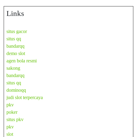
Links
situs gacor
situs qq
bandarqq
demo slot
agen bola resmi
sakong
bandarqq
situs qq
dominoqq
judi slot terpercaya
pkv
poker
situs pkv
pkv
slot