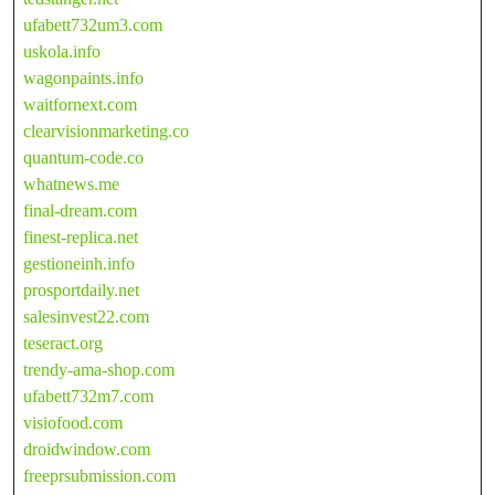
ufabett732um3.com
uskola.info
wagonpaints.info
waitfornext.com
clearvisionmarketing.co
quantum-code.co
whatnews.me
final-dream.com
finest-replica.net
gestioneinh.info
prosportdaily.net
salesinvest22.com
teseract.org
trendy-ama-shop.com
ufabett732m7.com
visiofood.com
droidwindow.com
freeprsubmission.com