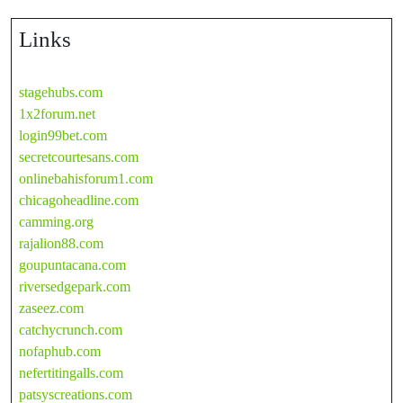
Links
stagehubs.com
1x2forum.net
login99bet.com
secretcourtesans.com
onlinebahisforum1.com
chicagoheadline.com
camming.org
rajalion88.com
goupuntacana.com
riversedgepark.com
zaseez.com
catchycrunch.com
nofaphub.com
nefertitingalls.com
patsyscreations.com