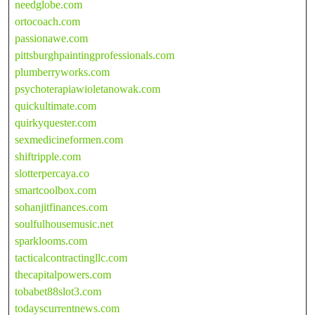
needglobe.com
ortocoach.com
passionawe.com
pittsburghpaintingprofessionals.com
plumberryworks.com
psychoterapiawioletanowak.com
quickultimate.com
quirkyquester.com
sexmedicineformen.com
shiftripple.com
slotterpercaya.co
smartcoolbox.com
sohanjitfinances.com
soulfulhousemusic.net
sparklooms.com
tacticalcontractingllc.com
thecapitalpowers.com
tobabet88slot3.com
todayscurrentnews.com