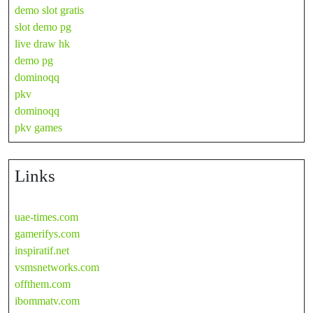
demo slot gratis
slot demo pg
live draw hk
demo pg
dominoqq
pkv
dominoqq
pkv games
Links
uae-times.com
gamerifys.com
inspiratif.net
vsmsnetworks.com
offthem.com
ibommatv.com