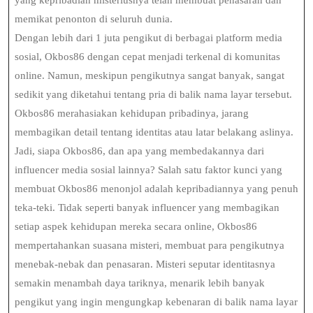
yang kepribadian misteriusnya telah membuat penasaran dan
memikat penonton di seluruh dunia.
Dengan lebih dari 1 juta pengikut di berbagai platform media
sosial, Okbos86 dengan cepat menjadi terkenal di komunitas
online. Namun, meskipun pengikutnya sangat banyak, sangat
sedikit yang diketahui tentang pria di balik nama layar tersebut.
Okbos86 merahasiakan kehidupan pribadinya, jarang
membagikan detail tentang identitas atau latar belakang aslinya.
Jadi, siapa Okbos86, dan apa yang membedakannya dari
influencer media sosial lainnya? Salah satu faktor kunci yang
membuat Okbos86 menonjol adalah kepribadiannya yang penuh
teka-teki. Tidak seperti banyak influencer yang membagikan
setiap aspek kehidupan mereka secara online, Okbos86
mempertahankan suasana misteri, membuat para pengikutnya
menebak-nebak dan penasaran. Misteri seputar identitasnya
semakin menambah daya tariknya, menarik lebih banyak
pengikut yang ingin mengungkap kebenaran di balik nama layar