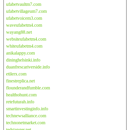
ufabetvaultm7.com
ufabetvillageum7.com
ufabetvoicem3.com
waveufabetm4.com
wayang88.net
websiteufabetm4.com
whiteufabetm4.com
anikalappy.com
dininghelsinki.info
duanfrescariverside.info
etilerx.com
finestreplica.net
flounderandfumble.com
healthohunt.com
retefuturah.info
smartinvestinginfo.info
technewsalliance.com
technonetmarket.com
tedstanger.net