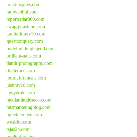
trendinspires.com
rannyephul.com
reportradar360.com
swaggyfashion.com
taraftariumtv10.com
questionquery.com
bodybuildinglegend.com
brilliant-nails.com
dandr-photography.com
dokteroce.com
journal-francais.com
justintv10.com
lawyerule.com
mediamingleseaco.com
mtsmarketingblog.com
nghekiemtien.com
wasirku.com
tejas24.com
poolturbo.com