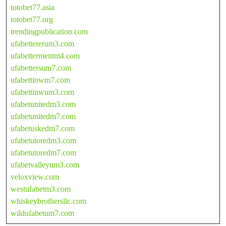
totobet77.asia
totobet77.org
trendingpublication.com
ufabettererum3.com
ufabettermentm4.com
ufabettersum7.com
ufabettinwm7.com
ufabettinwum3.com
ufabetunitedm3.com
ufabetunitedm7.com
ufabetuskedm7.com
ufabetutoredm3.com
ufabetutoredm7.com
ufabetvalleyum3.com
veloxview.com
westufabetm3.com
whiskeybrothersllc.com
wildufabetum7.com