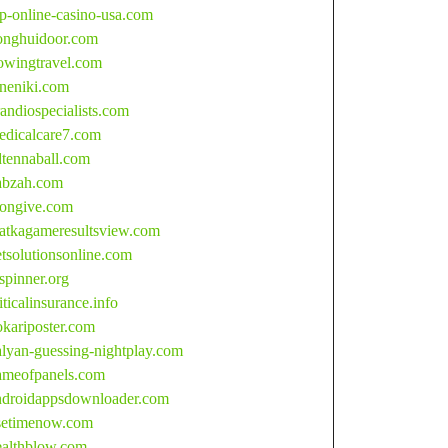
op-online-casino-usa.com
onghuidoor.com
lowingtravel.com
ineniki.com
andiospecialists.com
edicalcare7.com
dtennaball.com
abzah.com
ongive.com
atkagameresultsview.com
etsolutionsonline.com
spinner.org
iticalinsurance.info
okariposter.com
alyan-guessing-nightplay.com
ameofpanels.com
ndroidappsdownloader.com
setimenow.com
ealthblow.com