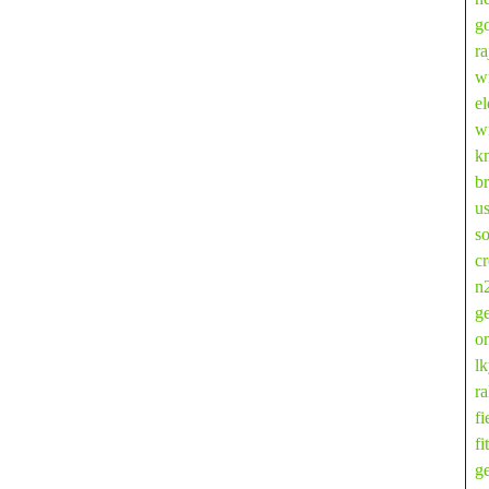
g
r
wr
el
w
k
b
us
s
c
n
g
o
l
ra
f
fi
g