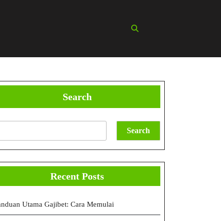
Search
Search
Recent Posts
anduan Utama Gajibet: Cara Memulai