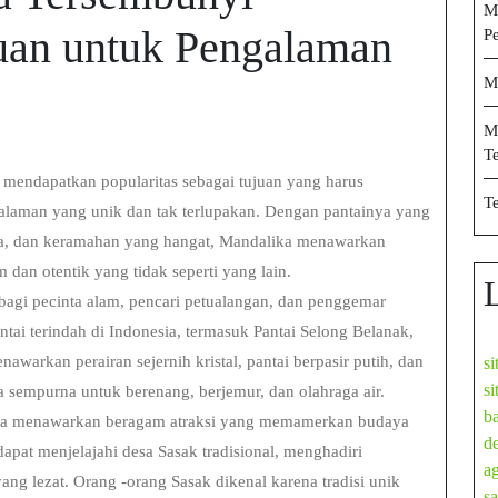
M
uan untuk Pengalaman
P
M
M
T
h mendapatkan popularitas sebagai tujuan yang harus
T
alaman yang unik dan tak terlupakan. Dengan pantainya yang
a, dan keramahan yang hangat, Mandalika menawarkan
dan otentik yang tidak seperti yang lain.
bagi pecinta alam, pencari petualangan, dan penggemar
tai terindah di Indonesia, termasuk Pantai Selong Belanak,
awarkan perairan sejernih kristal, pantai berpasir putih, dan
si
si
sempurna untuk berenang, berjemur, dan olahraga air.
b
uga menawarkan beragam atraksi yang memamerkan budaya
d
apat menjelajahi desa Sasak tradisional, menghadiri
a
ng lezat. Orang -orang Sasak dikenal karena tradisi unik
s