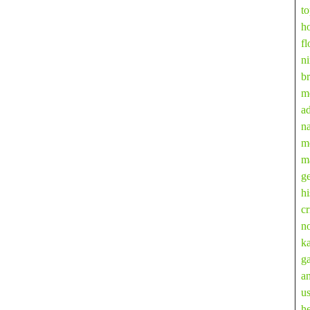
t
h
f
n
br
m
a
n
m
m
g
hi
cr
n
k
g
a
u
h