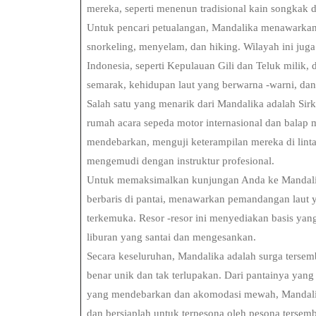
mereka, seperti menenun tradisional kain songkak d
Untuk pencari petualangan, Mandalika menawarkan b
snorkeling, menyelam, dan hiking. Wilayah ini ju
Indonesia, seperti Kepulauan Gili dan Teluk milik
semarak, kehidupan laut yang berwarna -warni, da
Salah satu yang menarik dari Mandalika adalah Sirk
rumah acara sepeda motor internasional dan balap
mendebarkan, menguji keterampilan mereka di lin
mengemudi dengan instruktur profesional.
Untuk memaksimalkan kunjungan Anda ke Mandalika
berbaris di pantai, menawarkan pemandangan laut y
terkemuka. Resor -resor ini menyediakan basis yan
liburan yang santai dan mengesankan.
Secara keseluruhan, Mandalika adalah surga terse
benar unik dan tak terlupakan. Dari pantainya yan
yang mendebarkan dan akomodasi mewah, Mandalika
dan bersiaplah untuk terpesona oleh pesona terse