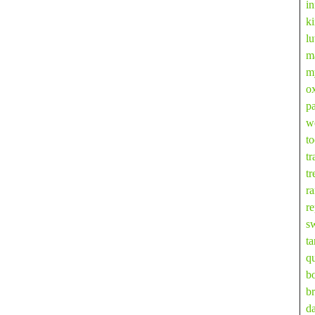
i
k
lu
m
m
o
p
w
t
tr
t
r
r
s
t
q
b
br
d