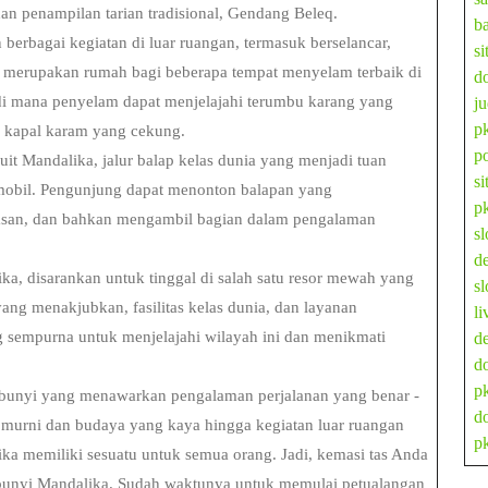
an penampilan tarian tradisional, Gendang Beleq.
b
erbagai kegiatan di luar ruangan, termasuk berselancar,
si
ga merupakan rumah bagi beberapa tempat menyelam terbaik di
d
, di mana penyelam dapat menjelajahi terumbu karang yang
ju
p
n kapal karam yang cekung.
p
uit Mandalika, jalur balap kelas dunia yang menjadi tuan
si
 mobil. Pengunjung dapat menonton balapan yang
p
tasan, dan bahkan mengambil bagian dalam pengalaman
sl
de
, disarankan untuk tinggal di salah satu resor mewah yang
s
ang menakjubkan, fasilitas kelas dunia, dan layanan
l
g sempurna untuk menjelajahi wilayah ini dan menikmati
d
d
p
mbunyi yang menawarkan pengalaman perjalanan yang benar -
d
g murni dan budaya yang kaya hingga kegiatan luar ruangan
p
 memiliki sesuatu untuk semua orang. Jadi, kemasi tas Anda
mbunyi Mandalika. Sudah waktunya untuk memulai petualangan