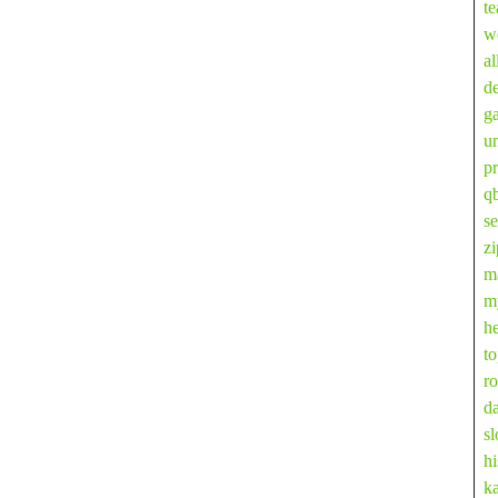
t
w
a
d
g
un
p
q
s
z
m
m
h
t
ro
d
s
h
k