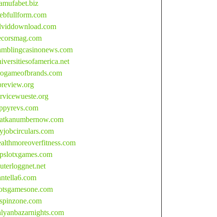
eamufabet.biz
ebfullform.com
llviddownload.com
ecorsmag.com
amblingcasinonews.com
iversitiesofamerica.net
rogameofbrands.com
breview.org
ervicewueste.org
ippyrevs.com
atkanumbernow.com
yjobcirculars.com
ealthmoreoverfitness.com
opslotxgames.com
uterloggnet.net
antella6.com
lotsgamesone.com
ispinzone.com
alyanbazarnights.com