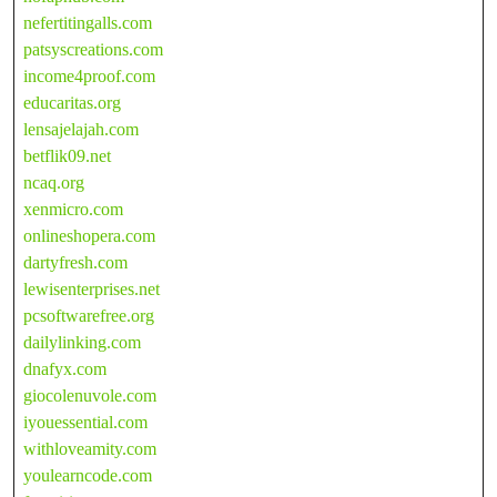
nefertitingalls.com
patsyscreations.com
income4proof.com
educaritas.org
lensajelajah.com
betflik09.net
ncaq.org
xenmicro.com
onlineshopera.com
dartyfresh.com
lewisenterprises.net
pcsoftwarefree.org
dailylinking.com
dnafyx.com
giocolenuvole.com
iyouessential.com
withloveamity.com
youlearncode.com