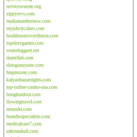
servicewueste.org
zippyrevs.com
matkanumbernow.com
myjobcirculars.com
healthmoreoverfitness.com
topslotxgames.com
routerloggnet.net
dantella6.com
slotsgamesone.com
hispinzone.com
kalyanbazarnights.com
top-online-casino-usa.com
honghuidoor.com
flowingtravel.com
nineniki.com
brandiospecialists.com
medicalcare7.com
adtennaball.com