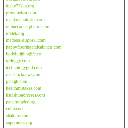
lucky77slot.org
growmefast.com
mahkotahokislot.com
onlinecancerpharm.com
ufalek.org
mattress-disposal.com
happyflooringandcabinets.com
bodybuildinglife.co
qrdoggy.com
technologygud.com
realshocknews.com
pickgb.com
healthmistakes.com
ksfashiondresses.com
patterntrader.org
cnhpa.net
sitalotus.com
supernotes.org