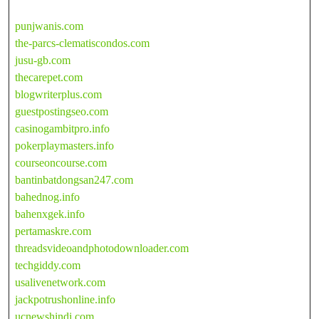
punjwanis.com
the-parcs-clematiscondos.com
jusu-gb.com
thecarepet.com
blogwriterplus.com
guestpostingseo.com
casinogambitpro.info
pokerplaymasters.info
courseoncourse.com
bantinbatdongsan247.com
bahednog.info
bahenxgek.info
pertamaskre.com
threadsvideoandphotodownloader.com
techgiddy.com
usalivenetwork.com
jackpotrushonline.info
ucnewshindi.com