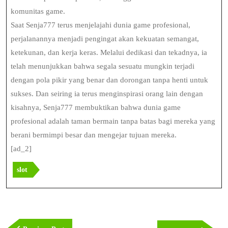
komunitas game.
Saat Senja777 terus menjelajahi dunia game profesional,
perjalanannya menjadi pengingat akan kekuatan semangat,
ketekunan, dan kerja keras. Melalui dedikasi dan tekadnya, ia
telah menunjukkan bahwa segala sesuatu mungkin terjadi
dengan pola pikir yang benar dan dorongan tanpa henti untuk
sukses. Dan seiring ia terus menginspirasi orang lain dengan
kisahnya, Senja777 membuktikan bahwa dunia game
profesional adalah taman bermain tanpa batas bagi mereka yang
berani bermimpi besar dan mengejar tujuan mereka.
[ad_2]
slot
Post
navigation