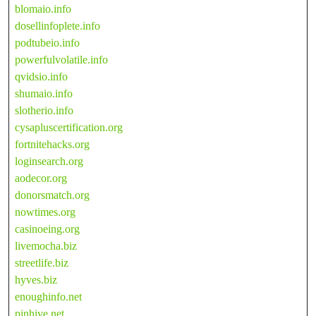
blomaio.info
dosellinfoplete.info
podtubeio.info
powerfulvolatile.info
qvidsio.info
shumaio.info
slotherio.info
cysapluscertification.org
fortnitehacks.org
loginsearch.org
aodecor.org
donorsmatch.org
nowtimes.org
casinoeing.org
livemocha.biz
streetlife.biz
hyves.biz
enoughinfo.net
pinhive.net