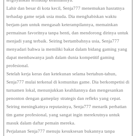
tergoyahkan terhadap keahliannya.
Lahir dan besar di kota kecil, Senja777 menemukan hasratnya
terhadap game sejak usia muda. Dia menghabiskan waktu
berjam-jam untuk mengasah keterampilannya, memainkan
permainan favoritnya tanpa henti, dan mendorong dirinya untuk
menjadi yang terbaik. Seiring bertambahnya usia, Senja777
menyadari bahwa ia memiliki bakat dalam bidang gaming yang
dapat membawanya jauh dalam dunia kompetitif gaming
profesional.
Setelah kerja keras dan ketekunan selama bertahun-tahun,
Senja777 mulai terkenal di komunitas game. Dia berkompetisi di
turnamen lokal, menunjukkan keahliannya dan mengesankan
penonton dengan gameplay strategis dan refleks yang cepat.
Seiring meningkatnya reputasinya, Senja777 menarik perhatian
tim game profesional, yang sangat ingin merekrutnya untuk
masuk dalam daftar pemain mereka.
Perjalanan Senja777 menuju kesuksesan bukannya tanpa