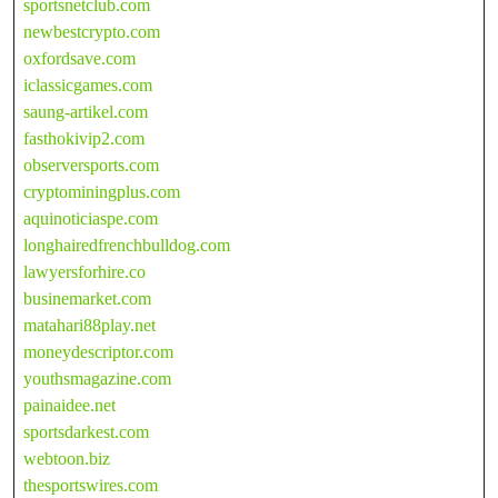
sportsnetclub.com
newbestcrypto.com
oxfordsave.com
iclassicgames.com
saung-artikel.com
fasthokivip2.com
observersports.com
cryptominingplus.com
aquinoticiaspe.com
longhairedfrenchbulldog.com
lawyersforhire.co
businemarket.com
matahari88play.net
moneydescriptor.com
youthsmagazine.com
painaidee.net
sportsdarkest.com
webtoon.biz
thesportswires.com