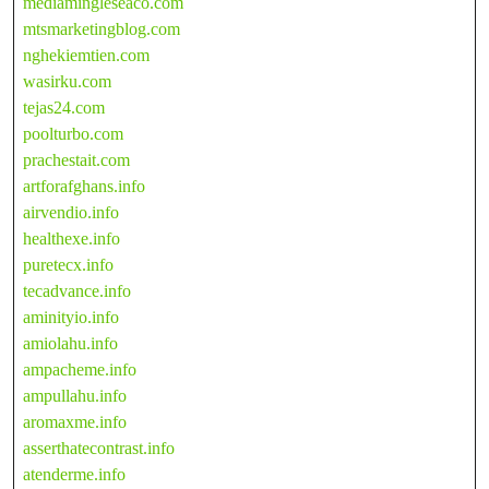
mediamingleseaco.com
mtsmarketingblog.com
nghekiemtien.com
wasirku.com
tejas24.com
poolturbo.com
prachestait.com
artforafghans.info
airvendio.info
healthexe.info
puretecx.info
tecadvance.info
aminityio.info
amiolahu.info
ampacheme.info
ampullahu.info
aromaxme.info
asserthatecontrast.info
atenderme.info