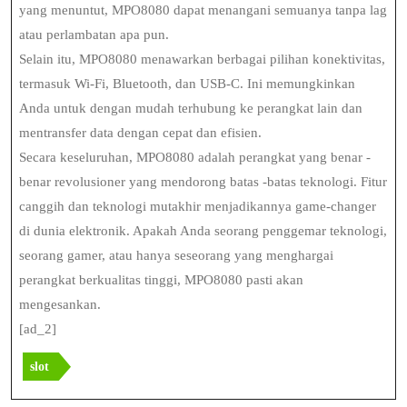
yang menuntut, MPO8080 dapat menangani semuanya tanpa lag
atau perlambatan apa pun.
Selain itu, MPO8080 menawarkan berbagai pilihan konektivitas,
termasuk Wi-Fi, Bluetooth, dan USB-C. Ini memungkinkan
Anda untuk dengan mudah terhubung ke perangkat lain dan
mentransfer data dengan cepat dan efisien.
Secara keseluruhan, MPO8080 adalah perangkat yang benar -
benar revolusioner yang mendorong batas -batas teknologi. Fitur
canggih dan teknologi mutakhir menjadikannya game-changer
di dunia elektronik. Apakah Anda seorang penggemar teknologi,
seorang gamer, atau hanya seseorang yang menghargai
perangkat berkualitas tinggi, MPO8080 pasti akan
mengesankan.
[ad_2]
slot