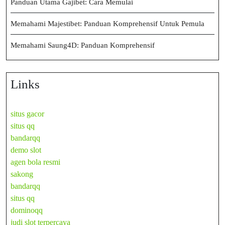
Panduan Utama Gajibet: Cara Memulai
Memahami Majestibet: Panduan Komprehensif Untuk Pemula
Memahami Saung4D: Panduan Komprehensif
Links
situs gacor
situs qq
bandarqq
demo slot
agen bola resmi
sakong
bandarqq
situs qq
dominoqq
judi slot terpercaya