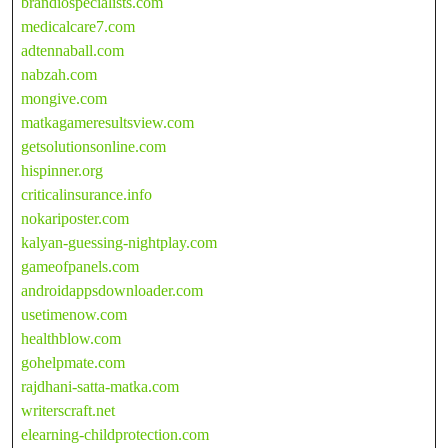
brandiospecialists.com
medicalcare7.com
adtennaball.com
nabzah.com
mongive.com
matkagameresultsview.com
getsolutionsonline.com
hispinner.org
criticalinsurance.info
nokariposter.com
kalyan-guessing-nightplay.com
gameofpanels.com
androidappsdownloader.com
usetimenow.com
healthblow.com
gohelpmate.com
rajdhani-satta-matka.com
writerscraft.net
elearning-childprotection.com