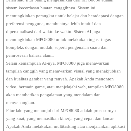
Salah satu fitur paling mengesankan dari MPO8080 adalah
sistem kecerdasan buatan canggihnya. Sistem ini
memungkinkan perangkat untuk belajar dan beradaptasi dengan
preferensi pengguna, membuatnya lebih intuitif dan
dipersonalisasi dari waktu ke waktu. Sistem AI juga
memungkinkan MPO8080 untuk melakukan tugas -tugas
kompleks dengan mudah, seperti pengenalan suara dan
pemrosesan bahasa alami.
Selain kemampuan AI-nya, MPO8080 juga menawarkan
tampilan canggih yang menawarkan visual yang menakjubkan
dan kualitas gambar yang renyah. Apakah Anda menonton
video, bermain game, atau menjelajahi web, tampilan MPO8080
akan memberikan pengalaman yang mendalam dan
menyenangkan.
Fitur lain yang menonjol dari MPO8080 adalah prosesornya
yang kuat, yang memastikan kinerja yang cepat dan lancar.
Apakah Anda melakukan multitasking atau menjalankan aplikasi