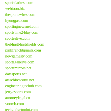
sportsdarkest.com
webtoon.biz
thesportswires.com
hyungpro.com
sportingnewsnet.com
sportstime24day.com
sporteslive.com
theblingblingshields.com
pinkfrenchtipnails.com
newgamestv.com
sportsgallerys.com
sportsmirrors.net
datasports.net
atasehirescortu.net
engineeringtechub.com
jerryescorts.com
attorneylegal.co
voomb.com
techgadgetpoint.com