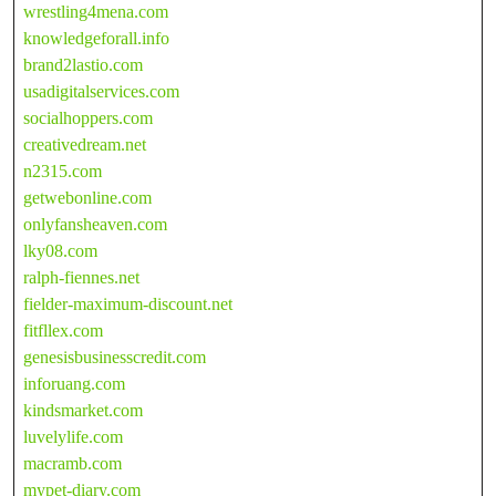
wrestling4mena.com
knowledgeforall.info
brand2lastio.com
usadigitalservices.com
socialhoppers.com
creativedream.net
n2315.com
getwebonline.com
onlyfansheaven.com
lky08.com
ralph-fiennes.net
fielder-maximum-discount.net
fitfllex.com
genesisbusinesscredit.com
inforuang.com
kindsmarket.com
luvelylife.com
macramb.com
mypet-diary.com