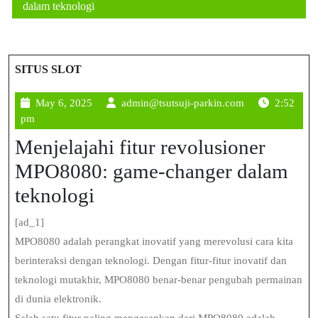
dalam teknologi
SITUS SLOT
May
admin@tsutsuji-
May 6, 2025
admin@tsutsuji-parkin.com
2:52
6,
parkin.com
pm
2025
Menjelajahi fitur revolusioner
MPO8080: game-changer dalam
teknologi
[ad_1]
MPO8080 adalah perangkat inovatif yang merevolusi cara kita
berinteraksi dengan teknologi. Dengan fitur-fitur inovatif dan
teknologi mutakhir, MPO8080 benar-benar pengubah permainan
di dunia elektronik.