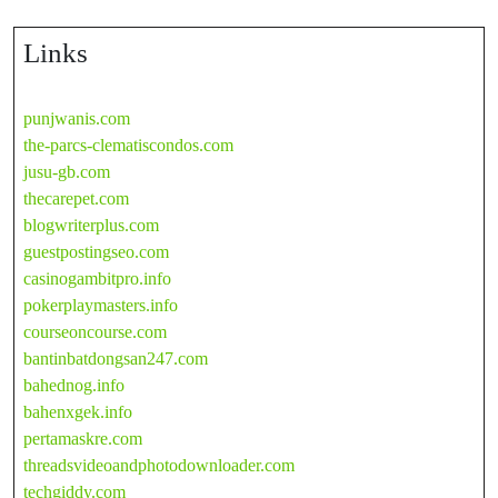
Links
punjwanis.com
the-parcs-clematiscondos.com
jusu-gb.com
thecarepet.com
blogwriterplus.com
guestpostingseo.com
casinogambitpro.info
pokerplaymasters.info
courseoncourse.com
bantinbatdongsan247.com
bahednog.info
bahenxgek.info
pertamaskre.com
threadsvideoandphotodownloader.com
techgiddy.com