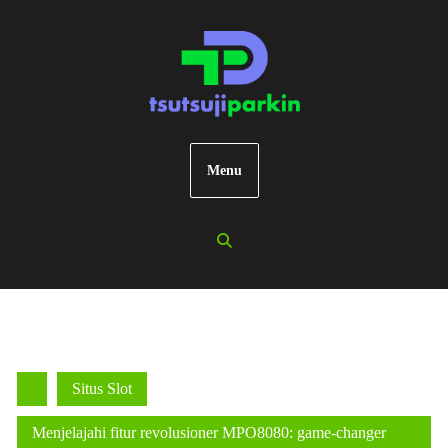
Skip
to
content
Menu
Situs Slot
Menjelajahi fitur revolusioner MPO8080: game-changer