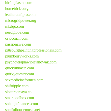
hirfanjilasmi.com
hometricks.org
leathercraftpro.com
microgridpower.org
mixiqo.com
needglobe.com
ortocoach.com
passionawe.com
pittsburghpaintingprofessionals.com
plumberryworks.com
psychoterapiawioletanowak.com
quickultimate.com
quirkyquester.com
sexmedicineformen.com
shiftripple.com
slotterpercaya.co
smartcoolbox.com
sohanjitfinances.com
soulfulhousemusic.net