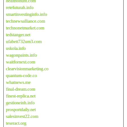
healthohunt.com
retefuturah.info
smartinvestinginfo.info
technewsalliance.com
technonetmarket.com
tedstanger.net
ufabett732um3.com
uskola.info
wagonpaints.info
waitfornext.com
clearvisionmarketing.co
quantum-code.co
whatnews.me
final-dream.com
finest-replica.net
gestioneinh.info
prosportdaily.net
salesinvest22.com
teseract.org