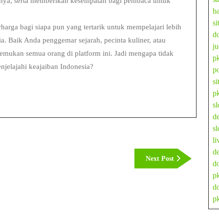
nya, serta memberikan kesempatan bagi pembaca untuk
b
si
harga bagi siapa pun yang tertarik untuk mempelajari lebih
d
sia. Baik Anda penggemar sejarah, pecinta kuliner, atau
ju
temukan semua orang di platform ini. Jadi mengapa tidak
p
jelajahi keajaiban Indonesia?
p
si
p
sl
de
s
l
d
Next
Next Post
d
Post
p
d
p