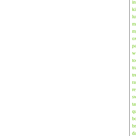
i
k
lu
m
m
o
p
w
t
tr
t
r
r
s
t
q
b
br
d