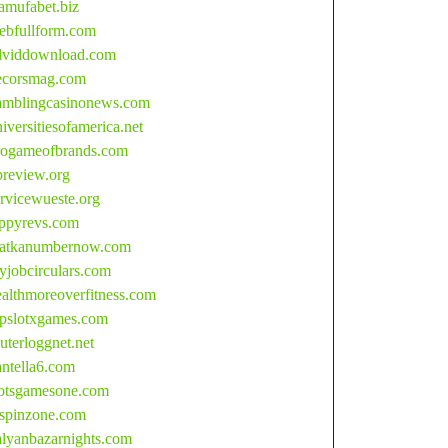
eamufabet.biz
ebfullform.com
llviddownload.com
ecorsmag.com
amblingcasinonews.com
iversitiesofamerica.net
rogameofbrands.com
breview.org
ervicewueste.org
ippyrevs.com
atkanumbernow.com
yjobcirculars.com
ealthmoreoverfitness.com
opslotxgames.com
uterloggnet.net
antella6.com
lotsgamesone.com
ispinzone.com
alyanbazarnights.com