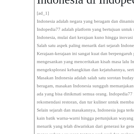
[ad_1]
Indonesia adalah negara yang beragam dan dinamis 
Indopedia77 adalah platform yang bertujuan untuk
Indonesia, mulai dari kerajaan kuno hingga inovasi
Salah satu aspek paling menarik dari sejarah Indone
Kerajaan-kerajaan ini sangat kuat dan berpengaruh
mengesankan yang menceritakan kisah masa lalu Ind
mengeksplorasi kebangkitan dan kejatuhannya, ser
Masakan Indonesia adalah salah satu sorotan buda
beragam, masakan Indonesia sungguh memanjakan in
ada yang bisa dinikmati semua orang. Indopedia77
rekomendasi restoran, dan tur kuliner untuk memba
Selain sejarah dan masakannya, Indonesia juga terke
kain batik warna-warni hingga pertunjukan wayang 
menarik yang telah diwariskan dari generasi ke gener