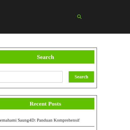
Search
Search
Recent Posts
emahami Saung4D: Panduan Komprehensif