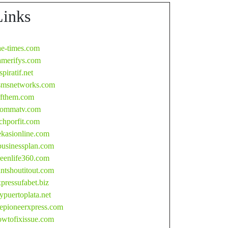
Links
ae-times.com
amerifys.com
spiratif.net
smsnetworks.com
ffthem.com
bommatv.com
chporfit.com
ekasionline.com
businessplan.com
reenlife360.com
antshoutitout.com
pressufabet.biz
ypuertoplata.net
hepioneerxpress.com
owtofixissue.com