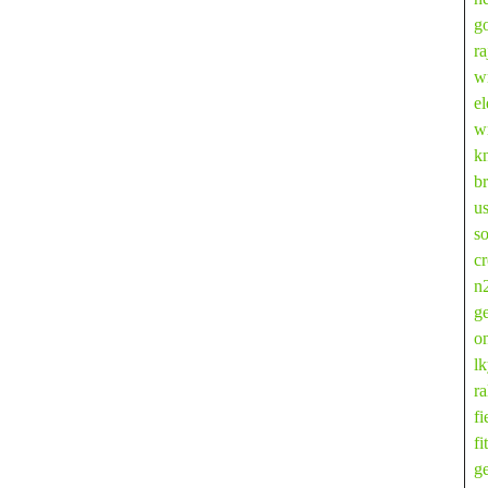
g
r
wr
el
w
k
b
us
s
c
n
g
o
l
ra
f
fi
g