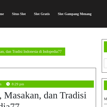
me
Situs Slot
Slot Gratis
Slot Gampang Menang
an, dan Tradisi Indonesia di Indopedia77
admin@tsutsuji-
m
8:29 pm
parkin.com
, Masakan, dan Tradisi
M
dia77