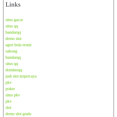
Links
situs gacor
situs qq
bandarqq
demo slot
agen bola resmi
sakong
bandarqq
situs qq
dominoqq
judi slot terpercaya
pkv
poker
situs pkv
pkv
slot
demo slot gratis