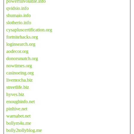
powerfulvolatile.info
qvidsio.info
shumaio.info
slotherio.info
cysapluscertification.org
fortnitehacks.org
loginsearch.org
aodecor.org
donorsmatch.org
nowtimes.org
casinoeing.org
livemocha.biz
streetlife.biz
hyves.biz
enoughinfo.net
pinhive.net
warnabet.net
bollym4u.me
bolly2tollyblog.me