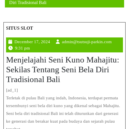
Diri Tradisional Bali
SITUS SLOT
December
admin@ts
December 17, 2024
admin@tsutsuji-parkin.com
17,
parkin.c
9:31 pm
2024
Menjelajahi Seni Kuno Mahajitu:
Sekilas Tentang Seni Bela Diri
Tradisional Bali
[ad_1]
Terletak di pulau Bali yang indah, Indonesia, terdapat permata
tersembunyi seni bela diri kuno yang dikenal sebagai Mahajitu.
Seni bela diri tradisional Bali ini telah diturunkan dari generasi
ke generasi dan berakar kuat pada budaya dan sejarah pulau