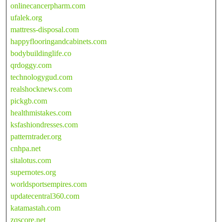
onlinecancerpharm.com
ufalek.org
mattress-disposal.com
happyflooringandcabinets.com
bodybuildinglife.co
qrdoggy.com
technologygud.com
realshocknews.com
pickgb.com
healthmistakes.com
ksfashiondresses.com
patterntrader.org
cnhpa.net
sitalotus.com
supernotes.org
worldsportsempires.com
updatecentral360.com
katamastah.com
zqscore.net