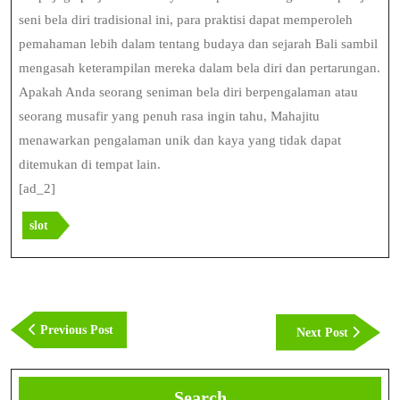
seni bela diri tradisional ini, para praktisi dapat memperoleh
pemahaman lebih dalam tentang budaya dan sejarah Bali sambil
mengasah keterampilan mereka dalam bela diri dan pertarungan.
Apakah Anda seorang seniman bela diri berpengalaman atau
seorang musafir yang penuh rasa ingin tahu, Mahajitu
menawarkan pengalaman unik dan kaya yang tidak dapat
ditemukan di tempat lain.
[ad_2]
slot
Post
navigation
Previous
Previous Post
Next
Next Post
Post
Post
Search