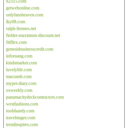
n2315.com
getwebonline.com
onlyfansheaven.com
lky08.com
ralph-fiennes.net
fielder-maximum-discount.net
fitfllex.com
genesisbusinesscredit.com
inforuang.com
kindsmarket.com
luvelylife.com
macramb.com
mypet-diary.com
oxweekly.com
panamacitydeckcontractors.com
westfashions.com
toolshandy.com
travelstager.com
trendinspires.com