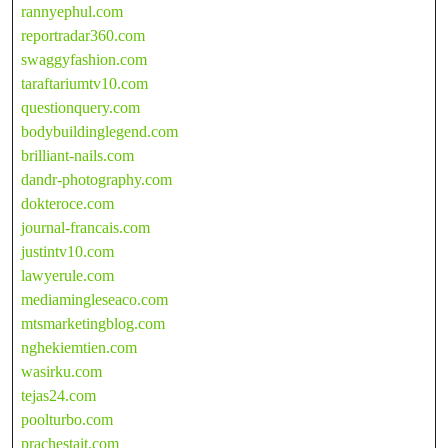
rannyephul.com
reportradar360.com
swaggyfashion.com
taraftariumtv10.com
questionquery.com
bodybuildinglegend.com
brilliant-nails.com
dandr-photography.com
dokteroce.com
journal-francais.com
justintv10.com
lawyerule.com
mediamingleseaco.com
mtsmarketingblog.com
nghekiemtien.com
wasirku.com
tejas24.com
poolturbo.com
prachestait.com