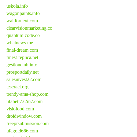
uskola.info
wagonpaints.info
waitfornext.com
clearvisionmarketing.co
quantum-code.co
whatnews.me
final-dream.com
finest-replica.net
gestioneinh.info
prosportdaily.net
salesinvest22.com
teseract.org
trendy-ama-shop.com
ufabett732m7.com
visiofood.com
droidwindow.com
freeprsubmission.com
ufagold666.com