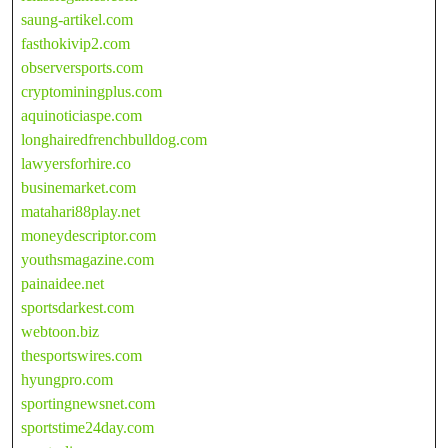
saung-artikel.com
fasthokivip2.com
observersports.com
cryptominingplus.com
aquinoticiaspe.com
longhairedfrenchbulldog.com
lawyersforhire.co
businemarket.com
matahari88play.net
moneydescriptor.com
youthsmagazine.com
painaidee.net
sportsdarkest.com
webtoon.biz
thesportswires.com
hyungpro.com
sportingnewsnet.com
sportstime24day.com