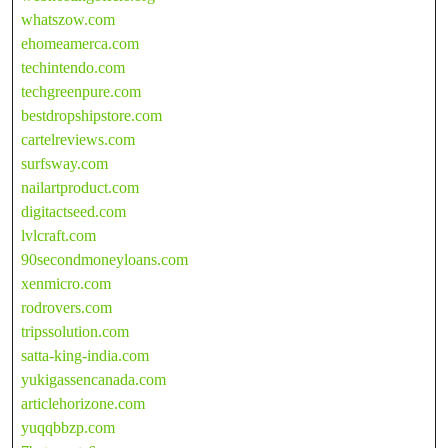
whatszow.com
ehomeamerca.com
techintendo.com
techgreenpure.com
bestdropshipstore.com
cartelreviews.com
surfsway.com
nailartproduct.com
digitactseed.com
lvlcraft.com
90secondmoneyloans.com
xenmicro.com
rodrovers.com
tripssolution.com
satta-king-india.com
yukigassencanada.com
articlehorizone.com
yuqqbbzp.com