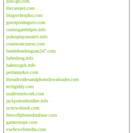
jusu-gb.com
thecarepet.com
blogwriterplus.com
guestpostingseo.com
casinogambitpro.info
pokerplaymasters.info
courseoncourse.com
bantinbatdongsan247.com
bahednog.info
bahenxgek.info
pertamaskre.com
threadsvideoandphotodownloader.com
techgiddy.com
usalivenetwork.com
jackpotrushonline.info
ucnewshindi.com
freecellphonedatabase.com
gamersrope.com
exellewebmedia.com