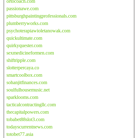
ortocoach.com
passionawe.com
pittsburghpaintingprofessionals.com
plumberryworks.com
psychoterapiawioletanowak.com
quickultimate.com
quirkyquester.com
sexmedicineformen.com
shiftripple.com
slotterpercaya.co
smartcoolbox.com
sohanjitfinances.com
soulfulhousemusic.net
sparklooms.com
tacticalcontractingllc.com
thecapitalpowers.com
tobabet88slot3.com
todayscurrentnews.com
totobet77.asia