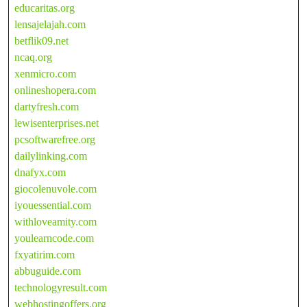
educaritas.org
lensajelajah.com
betflik09.net
ncaq.org
xenmicro.com
onlineshopera.com
dartyfresh.com
lewisenterprises.net
pcsoftwarefree.org
dailylinking.com
dnafyx.com
giocolenuvole.com
iyouessential.com
withloveamity.com
youlearncode.com
fxyatirim.com
abbuguide.com
technologyresult.com
webhostingoffers.org