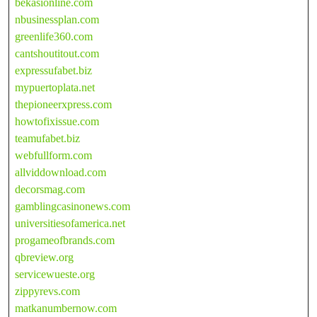
bekasionline.com
nbusinessplan.com
greenlife360.com
cantshoutitout.com
expressufabet.biz
mypuertoplata.net
thepioneerxpress.com
howtofixissue.com
teamufabet.biz
webfullform.com
allviddownload.com
decorsmag.com
gamblingcasinonews.com
universitiesofamerica.net
progameofbrands.com
qbreview.org
servicewueste.org
zippyrevs.com
matkanumbernow.com