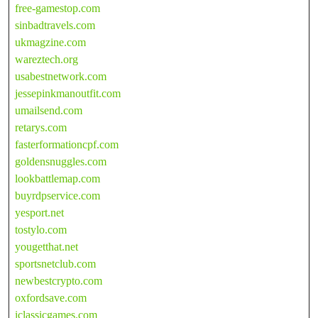
free-gamestop.com
sinbadtravels.com
ukmagzine.com
wareztech.org
usabestnetwork.com
jessepinkmanoutfit.com
umailsend.com
retarys.com
fasterformationcpf.com
goldensnuggles.com
lookbattlemap.com
buyrdpservice.com
yesport.net
tostylo.com
yougetthat.net
sportsnetclub.com
newbestcrypto.com
oxfordsave.com
iclassicgames.com