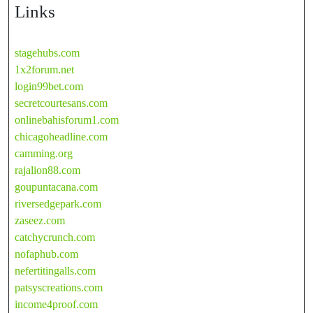
Links
stagehubs.com
1x2forum.net
login99bet.com
secretcourtesans.com
onlinebahisforum1.com
chicagoheadline.com
camming.org
rajalion88.com
goupuntacana.com
riversedgepark.com
zaseez.com
catchycrunch.com
nofaphub.com
nefertitingalls.com
patsyscreations.com
income4proof.com