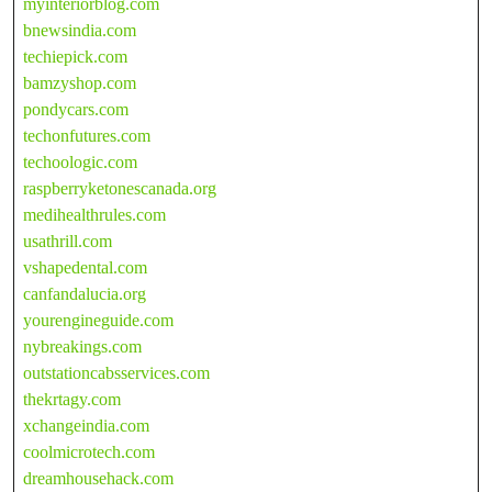
myinteriorblog.com
bnewsindia.com
techiepick.com
bamzyshop.com
pondycars.com
techonfutures.com
techoologic.com
raspberryketonescanada.org
medihealthrules.com
usathrill.com
vshapedental.com
canfandalucia.org
yourengineguide.com
nybreakings.com
outstationcabsservices.com
thekrtagy.com
xchangeindia.com
coolmicrotech.com
dreamhousehack.com