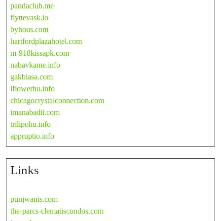
pandaclub.me
flyttevask.io
byhous.com
hartfordplazahotel.com
m-918kissapk.com
nabavkame.info
gakbiasa.com
iflowerhu.info
chicagocrystalconnection.com
imanabadii.com
trilipohu.info
appruptio.info
Links
punjwanis.com
the-parcs-clematiscondos.com