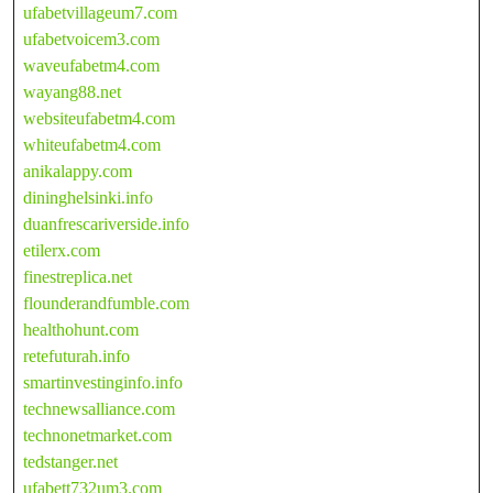
ufabetvillageum7.com
ufabetvoicem3.com
waveufabetm4.com
wayang88.net
websiteufabetm4.com
whiteufabetm4.com
anikalappy.com
dininghelsinki.info
duanfrescariverside.info
etilerx.com
finestreplica.net
flounderandfumble.com
healthohunt.com
retefuturah.info
smartinvestinginfo.info
technewsalliance.com
technonetmarket.com
tedstanger.net
ufabett732um3.com