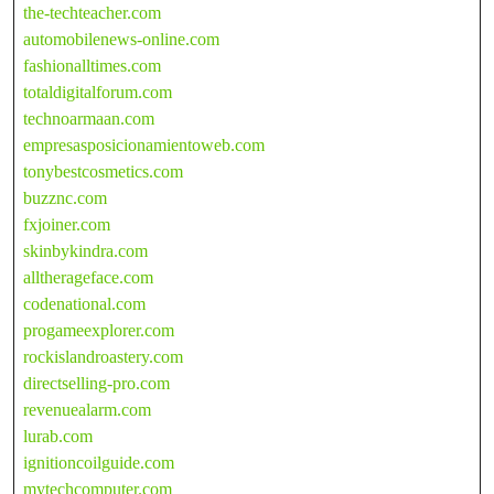
the-techteacher.com
automobilenews-online.com
fashionalltimes.com
totaldigitalforum.com
technoarmaan.com
empresasposicionamientoweb.com
tonybestcosmetics.com
buzznc.com
fxjoiner.com
skinbykindra.com
alltherageface.com
codenational.com
progameexplorer.com
rockislandroastery.com
directselling-pro.com
revenuealarm.com
lurab.com
ignitioncoilguide.com
mytechcomputer.com