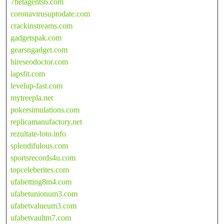
7betagents6.com
coronavirusuptodate.com
crackinstreams.com
gadgetspak.com
gearsngadget.com
hireseodoctor.com
lapsfit.com
levelup-fast.com
mytreepla.net
pokersimulations.com
replicamanufactory.net
rezultate-loto.info
splendifulous.com
sportsrecords4u.com
topceleberites.com
ufabetting8m4.com
ufabetunionum3.com
ufabetvalueum3.com
ufabetvaultm7.com