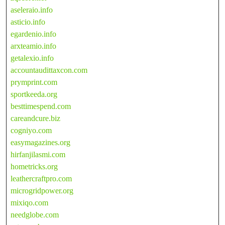
aseleraio.info
asticio.info
egardenio.info
arxteamio.info
getalexio.info
accountaudittaxcon.com
prymprint.com
sportkeeda.org
besttimespend.com
careandcure.biz
cogniyo.com
easymagazines.org
hirfanjilasmi.com
hometricks.org
leathercraftpro.com
microgridpower.org
mixiqo.com
needglobe.com