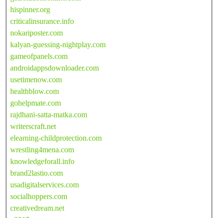
hispinner.org
criticalinsurance.info
nokariposter.com
kalyan-guessing-nightplay.com
gameofpanels.com
androidappsdownloader.com
usetimenow.com
healthblow.com
gohelpmate.com
rajdhani-satta-matka.com
writerscraft.net
elearning-childprotection.com
wrestling4mena.com
knowledgeforall.info
brand2lastio.com
usadigitalservices.com
socialhoppers.com
creativedream.net