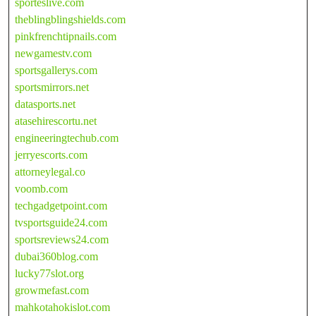
sporteslive.com
theblingblingshields.com
pinkfrenchtipnails.com
newgamestv.com
sportsgallerys.com
sportsmirrors.net
datasports.net
atasehirescortu.net
engineeringtechub.com
jerryescorts.com
attorneylegal.co
voomb.com
techgadgetpoint.com
tvsportsguide24.com
sportsreviews24.com
dubai360blog.com
lucky77slot.org
growmefast.com
mahkotahokislot.com