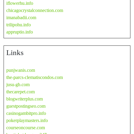
iflowerhu.info
chicagocrystalconnection.com
imanabadii.com
trilipohu.info
appruptio.info
Links
punjwanis.com
the-parcs-clematiscondos.com
jusu-gb.com
thecarepet.com
blogwriterplus.com
guestpostingseo.com
casinogambitpro.info
pokerplaymasters.info
courseoncourse.com