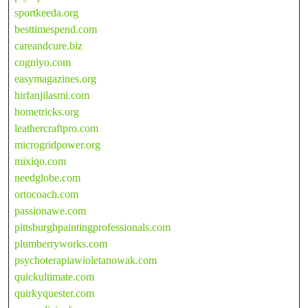
sportkeeda.org
besttimespend.com
careandcure.biz
cogniyo.com
easymagazines.org
hirfanjilasmi.com
hometricks.org
leathercraftpro.com
microgridpower.org
mixiqo.com
needglobe.com
ortocoach.com
passionawe.com
pittsburghpaintingprofessionals.com
plumberryworks.com
psychoterapiawioletanowak.com
quickultimate.com
quirkyquester.com