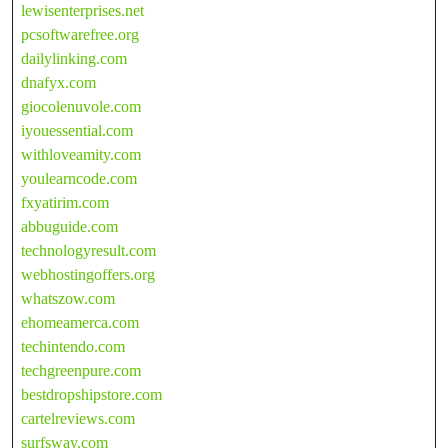
lewisenterprises.net
pcsoftwarefree.org
dailylinking.com
dnafyx.com
giocolenuvole.com
iyouessential.com
withloveamity.com
youlearncode.com
fxyatirim.com
abbuguide.com
technologyresult.com
webhostingoffers.org
whatszow.com
ehomeamerca.com
techintendo.com
techgreenpure.com
bestdropshipstore.com
cartelreviews.com
surfsway.com