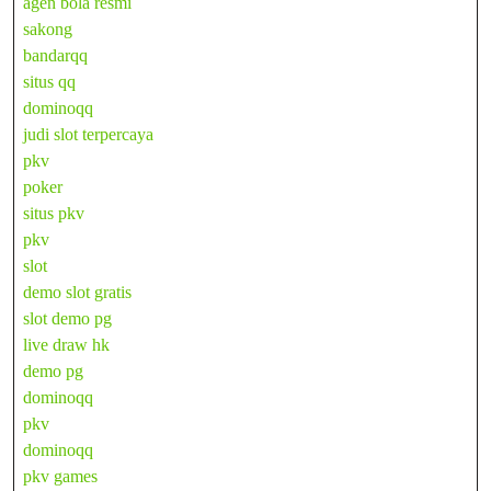
agen bola resmi
sakong
bandarqq
situs qq
dominoqq
judi slot terpercaya
pkv
poker
situs pkv
pkv
slot
demo slot gratis
slot demo pg
live draw hk
demo pg
dominoqq
pkv
dominoqq
pkv games