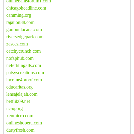
onlinebahisforum1.com
chicagoheadline.com
camming.org
rajalion88.com
goupuntacana.com
riversedgepark.com
zaseez.com
catchycrunch.com
nofaphub.com
nefertitingalls.com
patsyscreations.com
income4proof.com
educaritas.org
lensajelajah.com
betflik09.net
ncaq.org
xenmicro.com
onlineshopera.com
dartyfresh.com