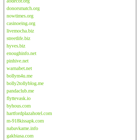
aodecor.org
donorsmatch.org
nowtimes.org
casinoeing.org
livemocha.biz
streetlife.biz
hyves.biz
enoughinfo.net
pinhive.net
warnabet.net
bollym4u.me
bolly2tollyblog.me
pandaclub.me
flyttevask.io
byhous.com
hartfordplazahotel.com
m-918kissapk.com
nabavkame.info
gakbiasa.com