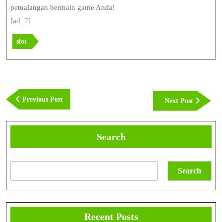
petualangan bermain game Anda!
[ad_2]
slot
Post
navigation
Previous
Previous Post
Next
Next Post
Post
Post
Search
Search
Recent Posts