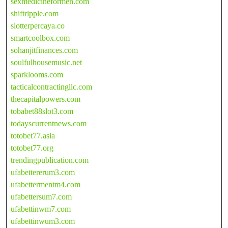
sexmedicineformen.com
shiftripple.com
slotterpercaya.co
smartcoolbox.com
sohanjitfinances.com
soulfulhousemusic.net
sparklooms.com
tacticalcontractingllc.com
thecapitalpowers.com
tobabet88slot3.com
todayscurrentnews.com
totobet77.asia
totobet77.org
trendingpublication.com
ufabettererum3.com
ufabettermentm4.com
ufabettersum7.com
ufabettinwm7.com
ufabettinwum3.com