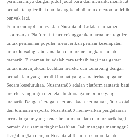
permainannya dengan judul-judul baru dan menarik, membuat
pemain tetap terlibat dan datang kembali untuk menonton lebih
banyak lagi.
Fitur menonjol lainnya dari Nusantara88 adalah turnamen
esports-nya. Platform ini menyelenggarakan turnamen reguler
untuk permainan populer, memberikan pemain kesempatan
untuk bersaing satu sama lain dan memenangkan hadiah
menarik. Turnamen ini adalah cara terbaik bagi para gamer
untuk menunjukkan keahlian mereka dan terhubung dengan
pemain lain yang memiliki minat yang sama terhadap game.
Secara keseluruhan, Nusantara88 adalah platform fantastis bagi
mereka yang ingin menjelajahi dunia game online yang
menarik. Dengan beragam perpustakaan permainan, fitur sosial,
dan turnamen esports, Nusantara88 menawarkan pengalaman
bermain game yang benar-benar mendalam dan menarik bagi
pemain dari semua tingkat keahlian. Jadi mengapa menunggu?
Bergabunglah dengan Nusantara88 hari ini dan mulailah