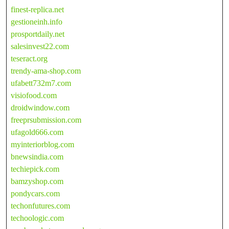
finest-replica.net
gestioneinh.info
prosportdaily.net
salesinvest22.com
teseract.org
trendy-ama-shop.com
ufabett732m7.com
visiofood.com
droidwindow.com
freeprsubmission.com
ufagold666.com
myinteriorblog.com
bnewsindia.com
techiepick.com
bamzyshop.com
pondycars.com
techonfutures.com
techoologic.com