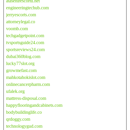
atasehirescortu.net
engineeringtechub.com
jerryescorts.com
attorneylegal.co
voomb.com
techgadgetpoint.com
tvsportsguide24.com
sportsreviews24.com
dubai360blog.com
lucky77slot.org
growmefast.com
mahkotahokislot.com
onlinecancerpharm.com
ufalek.org
mattress-disposal.com
happyflooringandcabinets.com
bodybuildinglife.co
qrdoggy.com
technologygud.com