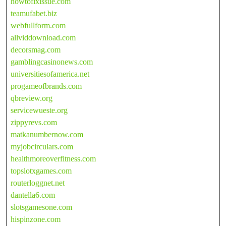
howtofixissue.com
teamufabet.biz
webfullform.com
allviddownload.com
decorsmag.com
gamblingcasinonews.com
universitiesofamerica.net
progameofbrands.com
qbreview.org
servicewueste.org
zippyrevs.com
matkanumbernow.com
myjobcirculars.com
healthmoreoverfitness.com
topslotxgames.com
routerloggnet.net
dantella6.com
slotsgamesone.com
hispinzone.com