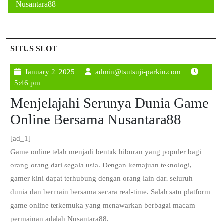
Nusantara88
SITUS SLOT
January
admin@tsutsu
January 2, 2025
admin@tsutsuji-parkin.com
2,
parkin.com
5:46 pm
2025
Menjelajahi Serunya Dunia Game
Online Bersama Nusantara88
[ad_1]
Game online telah menjadi bentuk hiburan yang populer bagi
orang-orang dari segala usia. Dengan kemajuan teknologi,
gamer kini dapat terhubung dengan orang lain dari seluruh
dunia dan bermain bersama secara real-time. Salah satu platform
game online terkemuka yang menawarkan berbagai macam
permainan adalah Nusantara88.