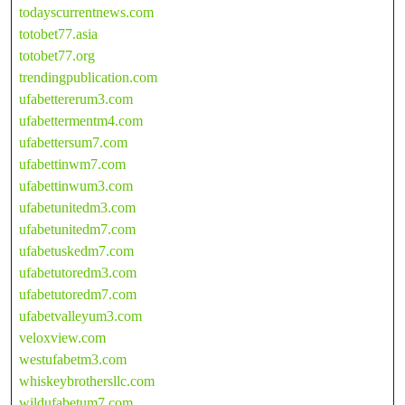
todayscurrentnews.com
totobet77.asia
totobet77.org
trendingpublication.com
ufabettererum3.com
ufabettermentm4.com
ufabettersum7.com
ufabettinwm7.com
ufabettinwum3.com
ufabetunitedm3.com
ufabetunitedm7.com
ufabetuskedm7.com
ufabetutoredm3.com
ufabetutoredm7.com
ufabetvalleyum3.com
veloxview.com
westufabetm3.com
whiskeybrothersllc.com
wildufabetum7.com