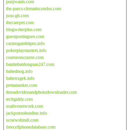
punjwanis.com
the-parcs-clematiscondos.com
jusu-gb.com
thecarepet.com
blogwriterplus.com
guestpostingseo.com
casinogambitpro.info
pokerplaymasters.info
courseoncourse.com
bantinbatdongsan247.com
bahednog.info
bahenxgek.info
pertamaskre.com
threadsvideoandphotodownloader.com
techgiddy.com
usalivenetwork.com
jackpotrushonline.info
ucnewshindi.com
freecellphonedatabase.com