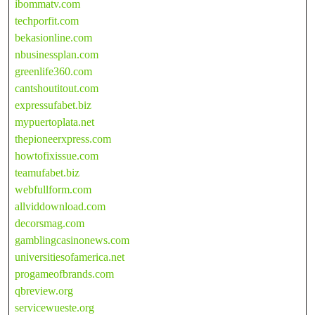
ibommatv.com
techporfit.com
bekasionline.com
nbusinessplan.com
greenlife360.com
cantshoutitout.com
expressufabet.biz
mypuertoplata.net
thepioneerxpress.com
howtofixissue.com
teamufabet.biz
webfullform.com
allviddownload.com
decorsmag.com
gamblingcasinonews.com
universitiesofamerica.net
progameofbrands.com
qbreview.org
servicewueste.org