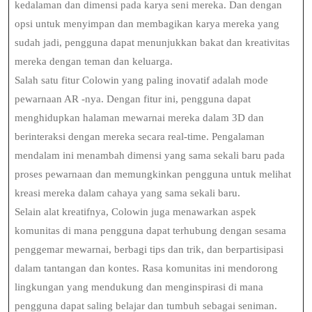
kedalaman dan dimensi pada karya seni mereka. Dan dengan
opsi untuk menyimpan dan membagikan karya mereka yang
sudah jadi, pengguna dapat menunjukkan bakat dan kreativitas
mereka dengan teman dan keluarga.
Salah satu fitur Colowin yang paling inovatif adalah mode
pewarnaan AR -nya. Dengan fitur ini, pengguna dapat
menghidupkan halaman mewarnai mereka dalam 3D dan
berinteraksi dengan mereka secara real-time. Pengalaman
mendalam ini menambah dimensi yang sama sekali baru pada
proses pewarnaan dan memungkinkan pengguna untuk melihat
kreasi mereka dalam cahaya yang sama sekali baru.
Selain alat kreatifnya, Colowin juga menawarkan aspek
komunitas di mana pengguna dapat terhubung dengan sesama
penggemar mewarnai, berbagi tips dan trik, dan berpartisipasi
dalam tantangan dan kontes. Rasa komunitas ini mendorong
lingkungan yang mendukung dan menginspirasi di mana
pengguna dapat saling belajar dan tumbuh sebagai seniman.