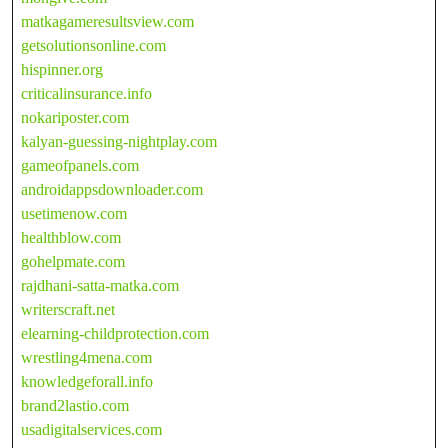
matkagameresultsview.com
getsolutionsonline.com
hispinner.org
criticalinsurance.info
nokariposter.com
kalyan-guessing-nightplay.com
gameofpanels.com
androidappsdownloader.com
usetimenow.com
healthblow.com
gohelpmate.com
rajdhani-satta-matka.com
writerscraft.net
elearning-childprotection.com
wrestling4mena.com
knowledgeforall.info
brand2lastio.com
usadigitalservices.com