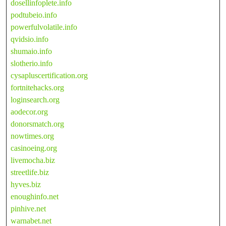
dosellinfoplete.info
podtubeio.info
powerfulvolatile.info
qvidsio.info
shumaio.info
slotherio.info
cysapluscertification.org
fortnitehacks.org
loginsearch.org
aodecor.org
donorsmatch.org
nowtimes.org
casinoeing.org
livemocha.biz
streetlife.biz
hyves.biz
enoughinfo.net
pinhive.net
warnabet.net