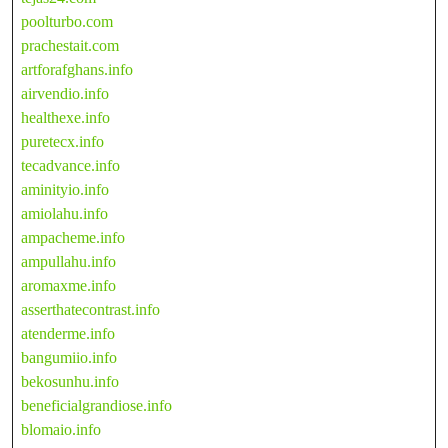
poolturbo.com
prachestait.com
artforafghans.info
airvendio.info
healthexe.info
puretecx.info
tecadvance.info
aminityio.info
amiolahu.info
ampacheme.info
ampullahu.info
aromaxme.info
asserthatecontrast.info
atenderme.info
bangumiio.info
bekosunhu.info
beneficialgrandiose.info
blomaio.info