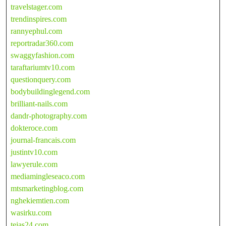
travelstager.com
trendinspires.com
rannyephul.com
reportradar360.com
swaggyfashion.com
taraftariumtv10.com
questionquery.com
bodybuildinglegend.com
brilliant-nails.com
dandr-photography.com
dokteroce.com
journal-francais.com
justintv10.com
lawyerule.com
mediamingleseaco.com
mtsmarketingblog.com
nghekiemtien.com
wasirku.com
tejas24.com