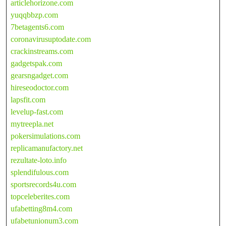
articlehorizone.com
yuqqbbzp.com
7betagents6.com
coronavirusuptodate.com
crackinstreams.com
gadgetspak.com
gearsngadget.com
hireseodoctor.com
lapsfit.com
levelup-fast.com
mytreepla.net
pokersimulations.com
replicamanufactory.net
rezultate-loto.info
splendifulous.com
sportsrecords4u.com
topceleberites.com
ufabetting8m4.com
ufabetunionum3.com