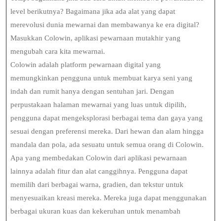
level berikutnya? Bagaimana jika ada alat yang dapat
merevolusi dunia mewarnai dan membawanya ke era digital?
Masukkan Colowin, aplikasi pewarnaan mutakhir yang
mengubah cara kita mewarnai.
Colowin adalah platform pewarnaan digital yang
memungkinkan pengguna untuk membuat karya seni yang
indah dan rumit hanya dengan sentuhan jari. Dengan
perpustakaan halaman mewarnai yang luas untuk dipilih,
pengguna dapat mengeksplorasi berbagai tema dan gaya yang
sesuai dengan preferensi mereka. Dari hewan dan alam hingga
mandala dan pola, ada sesuatu untuk semua orang di Colowin.
Apa yang membedakan Colowin dari aplikasi pewarnaan
lainnya adalah fitur dan alat canggihnya. Pengguna dapat
memilih dari berbagai warna, gradien, dan tekstur untuk
menyesuaikan kreasi mereka. Mereka juga dapat menggunakan
berbagai ukuran kuas dan kekeruhan untuk menambah