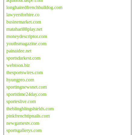
aquinoticiaspe.com
longhairedfrenchbulldog.com
lawyersforhire.co
businemarket.com
matahari88play.net
moneydescriptor.com
youthsmagazine.com
painaidee.net
sportsdarkest.com
webtoon.biz
thesportswires.com
hyungpro.com
sportingnewsnet.com
sportstime24day.com
sporteslive.com
theblingblingshields.com
pinkfrenchtipnails.com
newgamestv.com
sportsgallerys.com