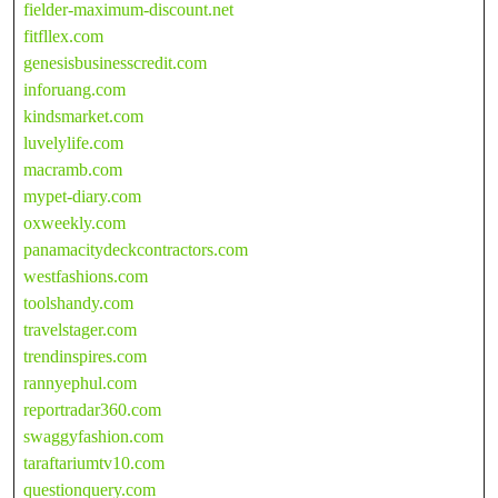
fielder-maximum-discount.net
fitfllex.com
genesisbusinesscredit.com
inforuang.com
kindsmarket.com
luvelylife.com
macramb.com
mypet-diary.com
oxweekly.com
panamacitydeckcontractors.com
westfashions.com
toolshandy.com
travelstager.com
trendinspires.com
rannyephul.com
reportradar360.com
swaggyfashion.com
taraftariumtv10.com
questionquery.com