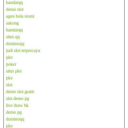
bandarqq
demo slot
agen bola resmi
sakong
bandarqq
situs qq
dominoqq
judi slot terpercaya
pkv
poker
situs pkv
pkv
slot
demo slot gratis
slot demo pg
live draw hk
demo pg
dominoqq
pkv