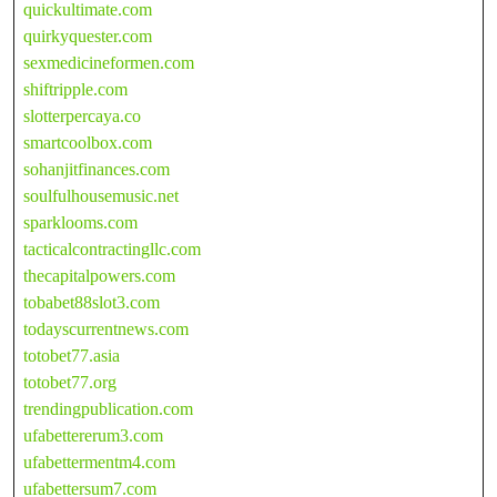
quickultimate.com
quirkyquester.com
sexmedicineformen.com
shiftripple.com
slotterpercaya.co
smartcoolbox.com
sohanjitfinances.com
soulfulhousemusic.net
sparklooms.com
tacticalcontractingllc.com
thecapitalpowers.com
tobabet88slot3.com
todayscurrentnews.com
totobet77.asia
totobet77.org
trendingpublication.com
ufabettererum3.com
ufabettermentm4.com
ufabettersum7.com