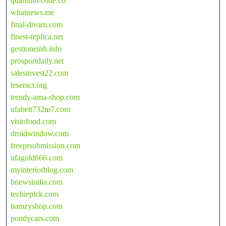
quantum-code.co
whatnews.me
final-dream.com
finest-replica.net
gestioneinh.info
prosportdaily.net
salesinvest22.com
teseract.org
trendy-ama-shop.com
ufabett732m7.com
visiofood.com
droidwindow.com
freeprsubmission.com
ufagold666.com
myinteriorblog.com
bnewsindia.com
techiepick.com
bamzyshop.com
pondycars.com