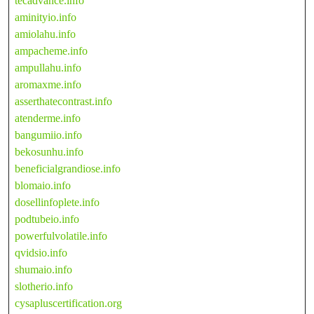
tecadvance.info
aminityio.info
amiolahu.info
ampacheme.info
ampullahu.info
aromaxme.info
asserthatecontrast.info
atenderme.info
bangumiio.info
bekosunhu.info
beneficialgrandiose.info
blomaio.info
dosellinfoplete.info
podtubeio.info
powerfulvolatile.info
qvidsio.info
shumaio.info
slotherio.info
cysapluscertification.org