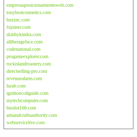
empresasposicionamientoweb.com
tonybestcosmetics.com
buzznc.com
fxjoiner.com
skinbykindra.com
alltherageface.com
codenational.com
progameexplorer.com
rockislandroastery.com
directselling-pro.com
revenuealarm.com
lurab.com
ignitioncoilguide.com
mytechcomputer.com
bioslot168.com
artsandcraftsauthority.com
webservicelive.com