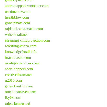
gameofpanels.com
androidappsdownloader.com
usetimenow.com
healthblow.com
gohelpmate.com
rajdhani-satta-matka.com
writerscraft.net
elearning-childprotection.com
wrestling4mena.com
knowledgeforall.info
brand2lastio.com
usadigitalservices.com
socialhoppers.com
creativedream.net
n2315.com
getwebonline.com
onlyfansheaven.com
lky08.com
ralph-fiennes.net