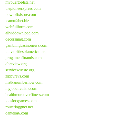
mypuertoplata.net
thepioneerxpress.com
howtofixissue.com
teamufabet.biz
webfullform.com
allviddownload.com
decorsmag.com
gamblingcasinonews.com
universitiesofamerica.net
progameofbrands.com
qbreview.org
servicewueste.org
zippyrevs.com
matkanumbernow.com
myjobcirculars.com
healthmoreoverfitness.com
topslotxgames.com
routerloggnet.net
dantella6.com