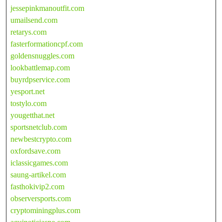
jessepinkmanoutfit.com
umailsend.com
retarys.com
fasterformationcpf.com
goldensnuggles.com
lookbattlemap.com
buyrdpservice.com
yesport.net
tostylo.com
yougetthat.net
sportsnetclub.com
newbestcrypto.com
oxfordsave.com
iclassicgames.com
saung-artikel.com
fasthokivip2.com
observersports.com
cryptominingplus.com