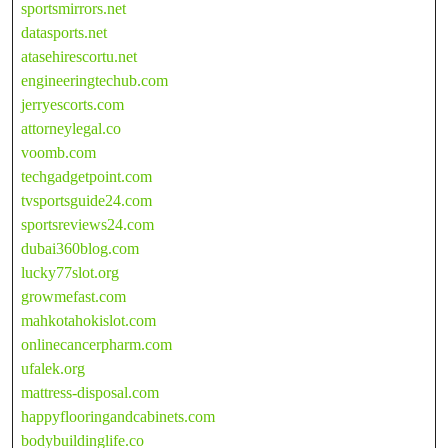
sportsmirrors.net
datasports.net
atasehirescortu.net
engineeringtechub.com
jerryescorts.com
attorneylegal.co
voomb.com
techgadgetpoint.com
tvsportsguide24.com
sportsreviews24.com
dubai360blog.com
lucky77slot.org
growmefast.com
mahkotahokislot.com
onlinecancerpharm.com
ufalek.org
mattress-disposal.com
happyflooringandcabinets.com
bodybuildinglife.co