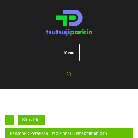
Skip
to
content
Menu
Situs Slot
Paushoki: Perayaan Tradisional Kemakmuran dan