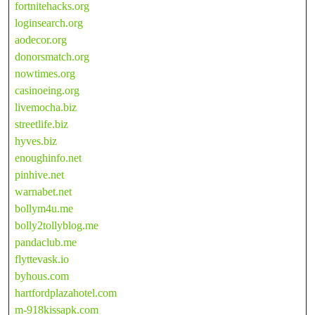
fortnitehacks.org
loginsearch.org
aodecor.org
donorsmatch.org
nowtimes.org
casinoeing.org
livemocha.biz
streetlife.biz
hyves.biz
enoughinfo.net
pinhive.net
warnabet.net
bollym4u.me
bolly2tollyblog.me
pandaclub.me
flyttevask.io
byhous.com
hartfordplazahotel.com
m-918kissapk.com