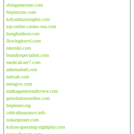
slotsgamesone.com
hispinzone.com
kalyanbazarnights.com
top-online-casino-usa.com
honghuidoor.com
flowingtravel.com
nineniki.com
brandiospecialists.com
medicalcare7.com
adtennaball.com
nabzah.com
mongive.com
matkagameresultsview.com
getsolutionsonline.com
hispinner.org
criticalinsurance.info
nokariposter.com
kalyan-guessing-nightplay.com