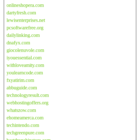
onlineshopera.com
dartyfresh.com
lewisenterprises.net
pcsoftwarefree.org
dailylinking.com
dnafyx.com
giocolenuvole.com
iyouessential.com
withloveamity.com
youlearncode.com
fxyatirim.com
abbuguide.com
technologyresult.com
webhostingoffers.org
whatszow.com
ehomeamerca.com
techintendo.com
techgreenpure.com