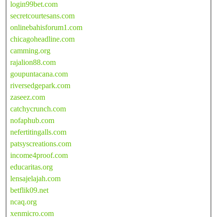
login99bet.com
secretcourtesans.com
onlinebahisforum1.com
chicagoheadline.com
camming.org
rajalion88.com
goupuntacana.com
riversedgepark.com
zaseez.com
catchycrunch.com
nofaphub.com
nefertitingalls.com
patsyscreations.com
income4proof.com
educaritas.org
lensajelajah.com
betflik09.net
ncaq.org
xenmicro.com