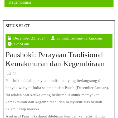
Kegembiraan
SITUS SLOT
December
admin@ts
December 23, 2024
admin@tsutsuji-parkin.com
23,
parkin.c
12:24 am
2024
Paushoki: Perayaan Tradisional
Kemakmuran dan Kegembiraan
[ad_1]
Paushoki adalah perayaan tradisional yang berlangsung di
banyak wilayah India selama bulan Paush (Desember-Januari).
Ini adalah saat ketika orang berkumpul untuk merayakan
kemakmuran dan kegembiraan, dan bersyukur atas berkah
dalam hidup mereka.
Asal usul Paushoki dapat ditelusuri kembali ke tradisi Hindu