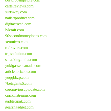
bestdropshipstore.com
cartelreviews.com
surfsway.com
nailartproduct.com
digitactseed.com
lvlcraft.com
90secondmoneyloans.com
xenmicro.com
rodrovers.com
tripssolution.com
satta-king-india.com
yukigassencanada.com
articlehorizone.com
yuqqbbzp.com
7betagents6.com
coronavirusuptodate.com
crackinstreams.com
gadgetspak.com
gearsngadget.com