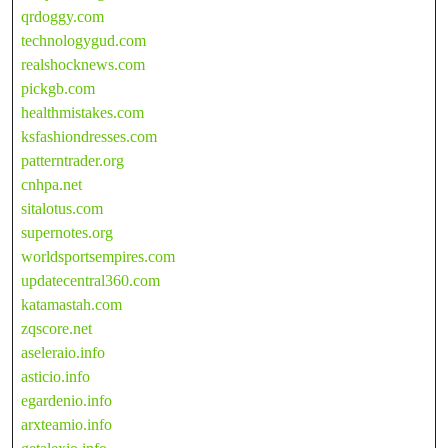
qrdoggy.com
technologygud.com
realshocknews.com
pickgb.com
healthmistakes.com
ksfashiondresses.com
patterntrader.org
cnhpa.net
sitalotus.com
supernotes.org
worldsportsempires.com
updatecentral360.com
katamastah.com
zqscore.net
aseleraio.info
asticio.info
egardenio.info
arxteamio.info