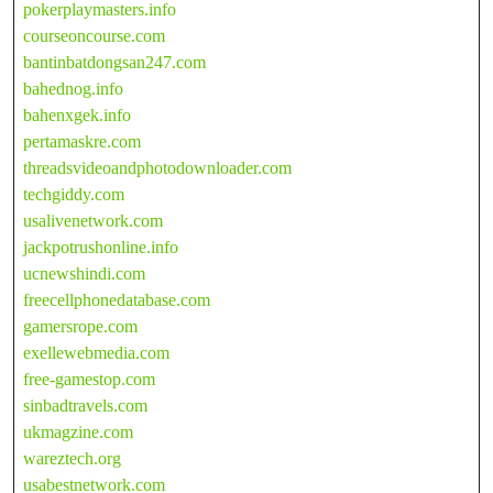
pokerplaymasters.info
courseoncourse.com
bantinbatdongsan247.com
bahednog.info
bahenxgek.info
pertamaskre.com
threadsvideoandphotodownloader.com
techgiddy.com
usalivenetwork.com
jackpotrushonline.info
ucnewshindi.com
freecellphonedatabase.com
gamersrope.com
exellewebmedia.com
free-gamestop.com
sinbadtravels.com
ukmagzine.com
wareztech.org
usabestnetwork.com