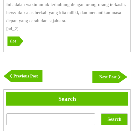
Ini adalah waktu untuk terhubung dengan orang-orang terkasih,
bersyukur atas berkah yang kita miliki, dan menantikan masa
depan yang cerah dan sejahtera.
[ad_2]
slot
Post
navigation
Previous
Previous Post
Next
Next Post
Post
Post
Search
Search