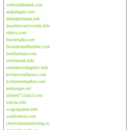
whiteufabetm4.com
anikalappy.com
dininghelsinki.info
duanfrescariverside.info
etilerx.com
finestreplica.net
flounderandfumble.com
healthohunt.com
retefuturah.info
smartinvestinginfo.info
technewsalliance.com
technonetmarket.com
tedstanger.net
ufabett732um3.com
uskola.info
wagonpaints.info
waitfornext.com
clearvisionmarketing.co