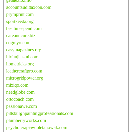
getalexio.info
accountaudittaxcon.com
prymprint.com
sportkeeda.org
besttimespend.com
careandcure.biz
cogniyo.com
easymagazines.org
hirfanjilasmi.com
hometricks.org
leathercraftpro.com
microgridpower.org
mixiqo.com
needglobe.com
ortocoach.com
passionawe.com
pittsburghpaintingprofessionals.com
plumberryworks.com
psychoterapiawioletanowak.com