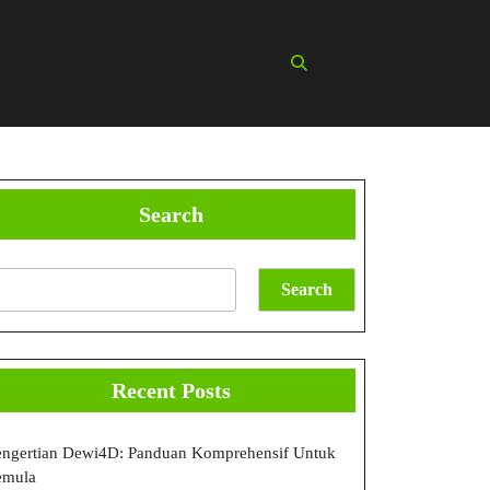
Search
Search
Recent Posts
engertian Dewi4D: Panduan Komprehensif Untuk
emula