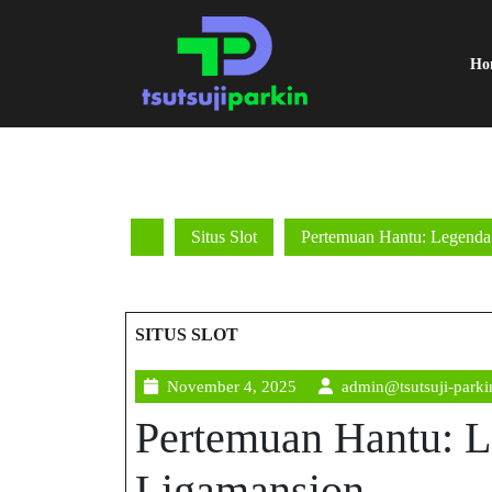
Skip
to
content
Ho
Situs Slot
Pertemuan Hantu: Legenda 
SITUS SLOT
November
November 4, 2025
admin@tsutsuji-park
4,
Pertemuan Hantu: L
2025
Ligamansion