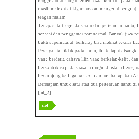
tenggelam di sungai terdekat saat bermain pada s
masih melekat di Ligamansion, mengerjai pengunj
tengah malam.
Terlepas dari legenda seram dan pertemuan hantu, L
sensasi dan penggemar paranormal. Banyak jiwa p
bukti supernatural, berharap bisa melihat sekilas La
Percaya atau tidak pada hantu, tidak dapat disangk
yang berderit, cahaya lilin yang berkelap-kelip, da
berkontribusi pada suasana dingin di istana bersejar
berkunjung ke Ligamansion dan melihat apakah An
Bersiaplah untuk satu atau dua pertemuan hantu di 
[ad_2]
slot
Post