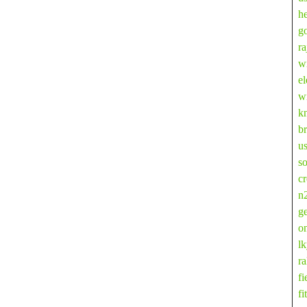
h
g
r
wr
el
w
k
b
us
s
c
n
g
o
l
ra
f
fi