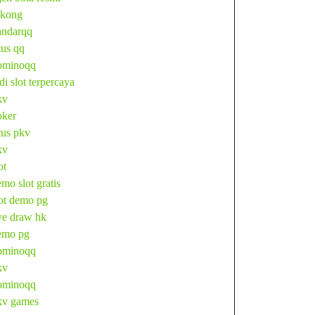
akong
andarqq
tus qq
ominoqq
di slot terpercaya
kv
oker
tus pkv
kv
ot
mo slot gratis
lot demo pg
ive draw hk
emo pg
ominoqq
kv
ominoqq
kv games