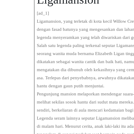
[ad_1]
Ligamansion, yang terletak di kota kecil Willow Cre
dengan fasad batunya yang mengesankan dan lahan y
legenda menyeramkan yang telah diwariskan dari ge
Salah satu legenda paling terkenal seputar Ligaman
seorang wanita muda bernama Elizabeth Ligan tingg
dikatakan sebagai wanita cantik dan baik hati, nam
mengatakan dia dibunuh oleh kekasihnya yang cemb
asa. Terlepas dari penyebabnya, arwahnya dikatak
hantu dengan gaun putih menjuntai.
Pengunjung mansion melaporkan mendengar suara-su
melihat sekilas sosok hantu dari sudut mata merek
sendiri, berkeliaran di aula mencari kedamaian bagi
Legenda seram lainnya seputar Ligamansion melibat
di malam hari. Menurut cerita, anak laki-laki itu ada