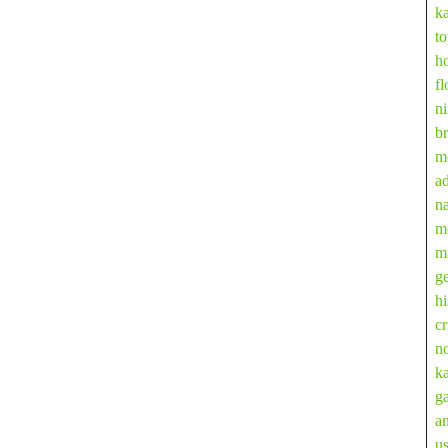
k
t
h
f
n
br
m
a
n
m
m
g
hi
cr
n
k
g
a
u