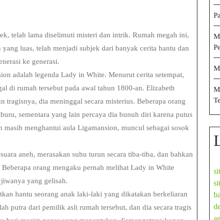
P
ek, telah lama diselimuti misteri dan intrik. Rumah megah ini,
M
P
ang luas, telah menjadi subjek dari banyak cerita hantu dan
nerasi ke generasi.
M
sion adalah legenda Lady in White. Menurut cerita setempat,
al di rumah tersebut pada awal tahun 1800-an. Elizabeth
M
T
un tragisnya, dia meninggal secara misterius. Beberapa orang
uru, sementara yang lain percaya dia bunuh diri karena putus
an masih menghantui aula Ligamansion, muncul sebagai sosok
ara aneh, merasakan suhu turun secara tiba-tiba, dan bahkan
a. Beberapa orang mengaku pernah melihat Lady in White
si
 jiwanya yang gelisah.
si
kan hantu seorang anak laki-laki yang dikatakan berkeliaran
b
d
lah putra dari pemilik asli rumah tersebut, dan dia secara tragis
a