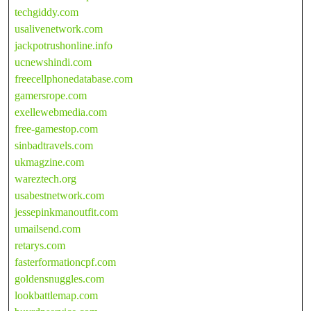
techgiddy.com
usalivenetwork.com
jackpotrushonline.info
ucnewshindi.com
freecellphonedatabase.com
gamersrope.com
exellewebmedia.com
free-gamestop.com
sinbadtravels.com
ukmagzine.com
wareztech.org
usabestnetwork.com
jessepinkmanoutfit.com
umailsend.com
retarys.com
fasterformationcpf.com
goldensnuggles.com
lookbattlemap.com