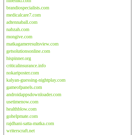
nineniki.com
brandiospecialists.com
medicalcare7.com
adtennaball.com
nabzah.com
mongive.com
matkagameresultsview.com
getsolutionsonline.com
hispinner.org
criticalinsurance.info
nokariposter.com
kalyan-guessing-nightplay.com
gameofpanels.com
androidappsdownloader.com
usetimenow.com
healthblow.com
gohelpmate.com
rajdhani-satta-matka.com
writerscraft.net