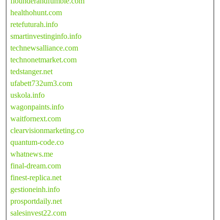
flounderandfumble.com
healthohunt.com
retefuturah.info
smartinvestinginfo.info
technewsalliance.com
technonetmarket.com
tedstanger.net
ufabett732um3.com
uskola.info
wagonpaints.info
waitfornext.com
clearvisionmarketing.co
quantum-code.co
whatnews.me
final-dream.com
finest-replica.net
gestioneinh.info
prosportdaily.net
salesinvest22.com