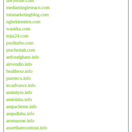
lawyerule.com
mediamingleseaco.com
mtsmarketingblog.com
nghekiemtien.com
wasirku.com
tejas24.com
poolturbo.com
prachestait.com
artforafghans.info
airvendio.info
healthexe.info
puretecx.info
tecadvance.info
aminityio.info
amiolahu.info
ampacheme.info
ampullahu.info
aromaxme.info
asserthatecontrast.info