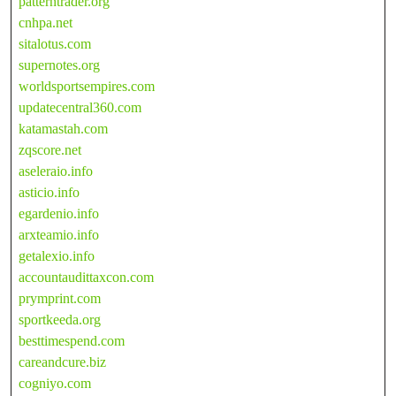
patterntrader.org
cnhpa.net
sitalotus.com
supernotes.org
worldsportsempires.com
updatecentral360.com
katamastah.com
zqscore.net
aseleraio.info
asticio.info
egardenio.info
arxteamio.info
getalexio.info
accountaudittaxcon.com
prymprint.com
sportkeeda.org
besttimespend.com
careandcure.biz
cogniyo.com