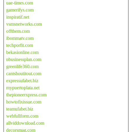
uae-times.com
gamerifys.com
inspiratif.net
vsmsnetworks.com
offthem.com
ibommatv.com
techporfit.com
bekasionline.com
nbusinessplan.com
greenlife360.com
cantshoutitout.com
expressufabet.biz
mypuertoplata.net
thepioneerxpress.com
howtofixissue.com
teamufabet.biz
webfullform.com
allviddownload.com
decorsmag.com