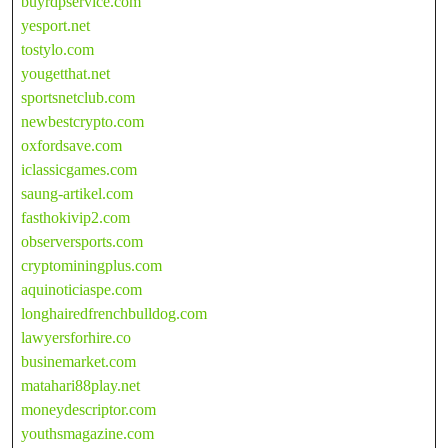
buyrdpservice.com
yesport.net
tostylo.com
yougetthat.net
sportsnetclub.com
newbestcrypto.com
oxfordsave.com
iclassicgames.com
saung-artikel.com
fasthokivip2.com
observersports.com
cryptominingplus.com
aquinoticiaspe.com
longhairedfrenchbulldog.com
lawyersforhire.co
businemarket.com
matahari88play.net
moneydescriptor.com
youthsmagazine.com