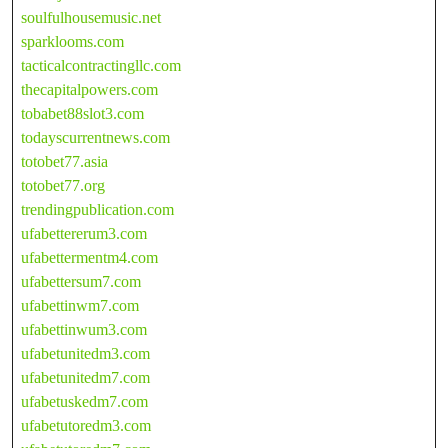
soulfulhousemusic.net
sparklooms.com
tacticalcontractingllc.com
thecapitalpowers.com
tobabet88slot3.com
todayscurrentnews.com
totobet77.asia
totobet77.org
trendingpublication.com
ufabettererum3.com
ufabettermentm4.com
ufabettersum7.com
ufabettinwm7.com
ufabettinwum3.com
ufabetunitedm3.com
ufabetunitedm7.com
ufabetuskedm7.com
ufabetutoredm3.com