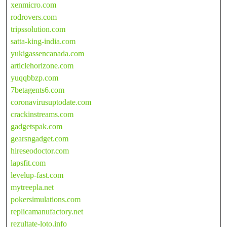
xenmicro.com
rodrovers.com
tripssolution.com
satta-king-india.com
yukigassencanada.com
articlehorizone.com
yuqqbbzp.com
7betagents6.com
coronavirusuptodate.com
crackinstreams.com
gadgetspak.com
gearsngadget.com
hireseodoctor.com
lapsfit.com
levelup-fast.com
mytreepla.net
pokersimulations.com
replicamanufactory.net
rezultate-loto.info