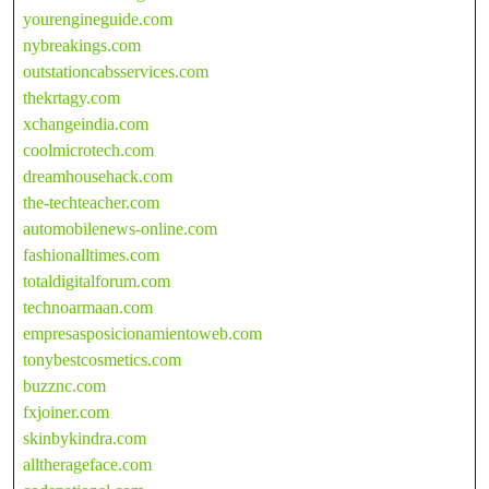
yourengineguide.com
nybreakings.com
outstationcabsservices.com
thekrtagy.com
xchangeindia.com
coolmicrotech.com
dreamhousehack.com
the-techteacher.com
automobilenews-online.com
fashionalltimes.com
totaldigitalforum.com
technoarmaan.com
empresasposicionamientoweb.com
tonybestcosmetics.com
buzznc.com
fxjoiner.com
skinbykindra.com
alltherageface.com