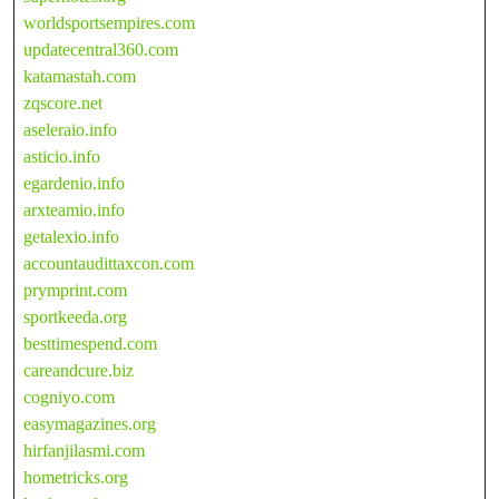
worldsportsempires.com
updatecentral360.com
katamastah.com
zqscore.net
aseleraio.info
asticio.info
egardenio.info
arxteamio.info
getalexio.info
accountaudittaxcon.com
prymprint.com
sportkeeda.org
besttimespend.com
careandcure.biz
cogniyo.com
easymagazines.org
hirfanjilasmi.com
hometricks.org