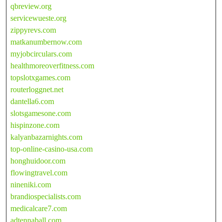
qbreview.org
servicewueste.org
zippyrevs.com
matkanumbernow.com
myjobcirculars.com
healthmoreoverfitness.com
topslotxgames.com
routerloggnet.net
dantella6.com
slotsgamesone.com
hispinzone.com
kalyanbazarnights.com
top-online-casino-usa.com
honghuidoor.com
flowingtravel.com
nineniki.com
brandiospecialists.com
medicalcare7.com
adtennaball.com