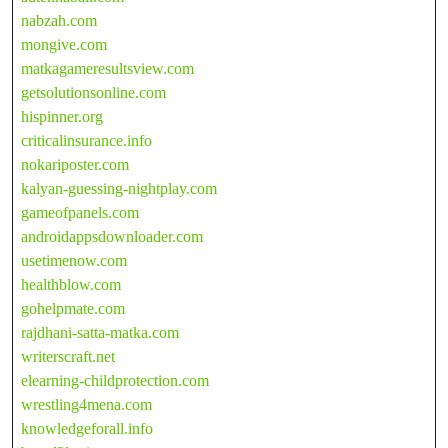
nabzah.com
mongive.com
matkagameresultsview.com
getsolutionsonline.com
hispinner.org
criticalinsurance.info
nokariposter.com
kalyan-guessing-nightplay.com
gameofpanels.com
androidappsdownloader.com
usetimenow.com
healthblow.com
gohelpmate.com
rajdhani-satta-matka.com
writerscraft.net
elearning-childprotection.com
wrestling4mena.com
knowledgeforall.info