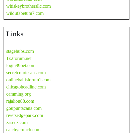
whiskeybrothersllc.com
wildufabetum7.com
Links
stagehubs.com
1x2forum.net
login99bet.com
secretcourtesans.com
onlinebahisforum1.com
chicagoheadline.com
camming.org
rajalion88.com
goupuntacana.com
riversedgepark.com
zaseez.com
catchycrunch.com