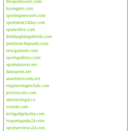
thesportswires.com
hyungpro.com
sportingnewsnet.com
sportstime24day.com
sporteslive.com
theblingblingshields.com
pinkfrenchtipnails.com
newgamestv.com
sportsgallerys.com
sportsmirrors.net
datasports.net
atasehirescortu.net
engineeringtechub.com
jerryescorts.com
attorneylegal.co
voomb.com
techgadgetpoint.com
tvsportsguide24.com
sportsreviews24.com