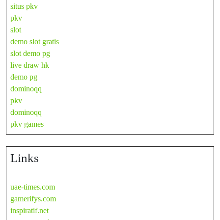
situs pkv
pkv
slot
demo slot gratis
slot demo pg
live draw hk
demo pg
dominoqq
pkv
dominoqq
pkv games
Links
uae-times.com
gamerifys.com
inspiratif.net