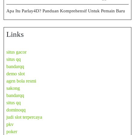
Apa Itu Parlay4D? Panduan Komprehensif Untuk Pemain Baru
Links
situs gacor
situs qq
bandarqq
demo slot
agen bola resmi
sakong
bandarqq
situs qq
dominoqq
judi slot terpercaya
pkv
poker