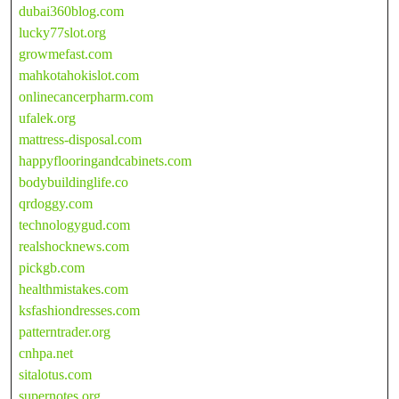
dubai360blog.com
lucky77slot.org
growmefast.com
mahkotahokislot.com
onlinecancerpharm.com
ufalek.org
mattress-disposal.com
happyflooringandcabinets.com
bodybuildinglife.co
qrdoggy.com
technologygud.com
realshocknews.com
pickgb.com
healthmistakes.com
ksfashiondresses.com
patterntrader.org
cnhpa.net
sitalotus.com
supernotes.org