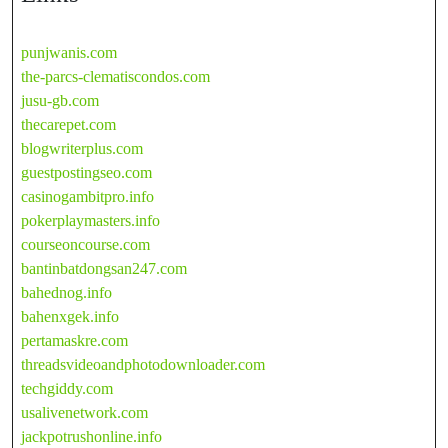
punjwanis.com
the-parcs-clematiscondos.com
jusu-gb.com
thecarepet.com
blogwriterplus.com
guestpostingseo.com
casinogambitpro.info
pokerplaymasters.info
courseoncourse.com
bantinbatdongsan247.com
bahednog.info
bahenxgek.info
pertamaskre.com
threadsvideoandphotodownloader.com
techgiddy.com
usalivenetwork.com
jackpotrushonline.info