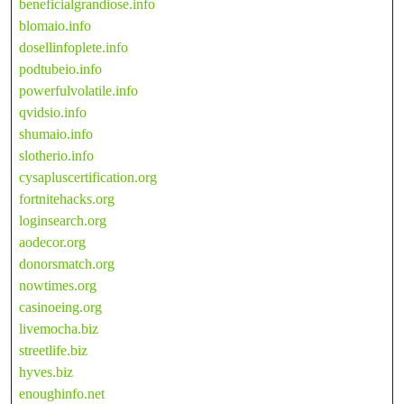
beneficialgrandiose.info
blomaio.info
dosellinfoplete.info
podtubeio.info
powerfulvolatile.info
qvidsio.info
shumaio.info
slotherio.info
cysapluscertification.org
fortnitehacks.org
loginsearch.org
aodecor.org
donorsmatch.org
nowtimes.org
casinoeing.org
livemocha.biz
streetlife.biz
hyves.biz
enoughinfo.net