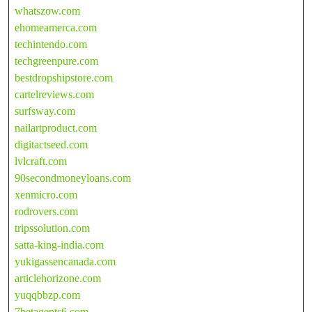
whatszow.com
ehomeamerca.com
techintendo.com
techgreenpure.com
bestdropshipstore.com
cartelreviews.com
surfsway.com
nailartproduct.com
digitactseed.com
lvlcraft.com
90secondmoneyloans.com
xenmicro.com
rodrovers.com
tripssolution.com
satta-king-india.com
yukigassencanada.com
articlehorizone.com
yuqqbbzp.com
7betagents6.com