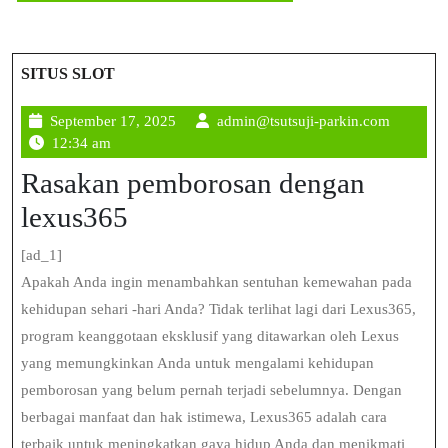
SITUS SLOT
September
admin@ts
September 17, 2025
admin@tsutsuji-parkin.com
17,
parkin.c
12:34 am
2025
Rasakan pemborosan dengan
lexus365
[ad_1]
Apakah Anda ingin menambahkan sentuhan kemewahan pada
kehidupan sehari -hari Anda? Tidak terlihat lagi dari Lexus365,
program keanggotaan eksklusif yang ditawarkan oleh Lexus
yang memungkinkan Anda untuk mengalami kehidupan
pemborosan yang belum pernah terjadi sebelumnya. Dengan
berbagai manfaat dan hak istimewa, Lexus365 adalah cara
terbaik untuk meningkatkan gaya hidup Anda dan menikmati