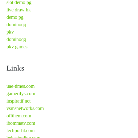
slot demo pg
live draw hk
demo pg
dominoqq
pkv
dominoqq
pkv games
Links
uae-times.com
gamerifys.com
inspiratif.net
vsmsnetworks.com
offthem.com
ibommatv.com
techporfit.com
bekasionline.com