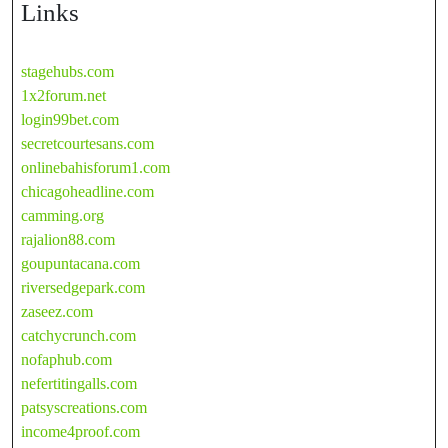
Links
stagehubs.com
1x2forum.net
login99bet.com
secretcourtesans.com
onlinebahisforum1.com
chicagoheadline.com
camming.org
rajalion88.com
goupuntacana.com
riversedgepark.com
zaseez.com
catchycrunch.com
nofaphub.com
nefertitingalls.com
patsyscreations.com
income4proof.com