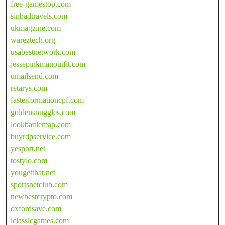
free-gamestop.com
sinbadtravels.com
ukmagzine.com
wareztech.org
usabestnetwork.com
jessepinkmanoutfit.com
umailsend.com
retarys.com
fasterformationcpf.com
goldensnuggles.com
lookbattlemap.com
buyrdpservice.com
yesport.net
tostylo.com
yougetthat.net
sportsnetclub.com
newbestcrypto.com
oxfordsave.com
iclassicgames.com