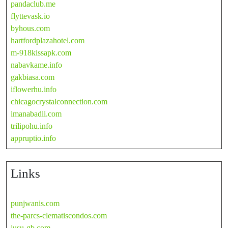
pandaclub.me
flyttevask.io
byhous.com
hartfordplazahotel.com
m-918kissapk.com
nabavkame.info
gakbiasa.com
iflowerhu.info
chicagocrystalconnection.com
imanabadii.com
trilipohu.info
appruptio.info
Links
punjwanis.com
the-parcs-clematiscondos.com
jusu-gb.com