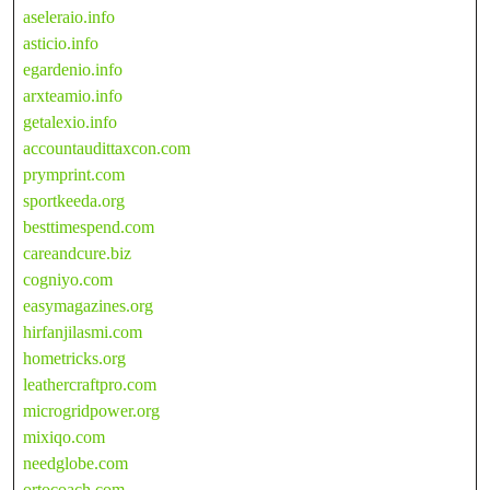
aseleraio.info
asticio.info
egardenio.info
arxteamio.info
getalexio.info
accountaudittaxcon.com
prymprint.com
sportkeeda.org
besttimespend.com
careandcure.biz
cogniyo.com
easymagazines.org
hirfanjilasmi.com
hometricks.org
leathercraftpro.com
microgridpower.org
mixiqo.com
needglobe.com
ortocoach.com