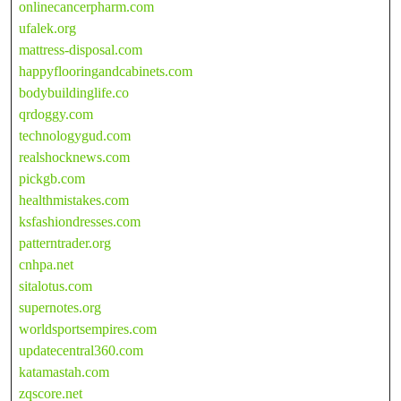
onlinecancerpharm.com
ufalek.org
mattress-disposal.com
happyflooringandcabinets.com
bodybuildinglife.co
qrdoggy.com
technologygud.com
realshocknews.com
pickgb.com
healthmistakes.com
ksfashiondresses.com
patterntrader.org
cnhpa.net
sitalotus.com
supernotes.org
worldsportsempires.com
updatecentral360.com
katamastah.com
zqscore.net