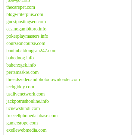
thecarepet.com
blogwriterplus.com
guestpostingseo.com
casinogambitpro.info
pokerplaymasters.info
courseoncourse.com
bantinbatdongsan247.com
bahednog.info
bahenxgek.info
pertamaskre.com
threadsvideoandphotodownloader.com
techgiddy.com
usalivenetwork.com
jackpotrushonline.info
ucnewshindi.com
freecellphonedatabase.com
gamersrope.com
exellewebmedia.com