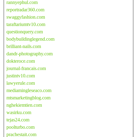
rannyephul.com
reportradar360.com
swaggyfashion.com
taraftariumtv10.com
questionquery.com
bodybuildinglegend.com
brilliant-nails.com
dandr-photography.com
dokteroce.com
journal-francais.com
justintv10.com
lawyerule.com
mediamingleseaco.com
mtsmarketingblog.com
nghekiemtien.com
wasirku.com
tejas24.com
poolturbo.com
prachestait.com