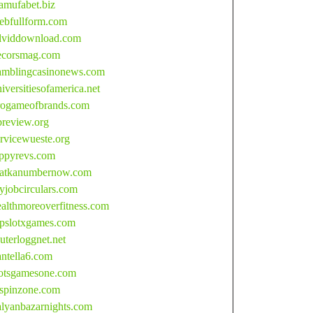
eamufabet.biz
ebfullform.com
llviddownload.com
ecorsmag.com
amblingcasinonews.com
iversitiesofamerica.net
rogameofbrands.com
breview.org
ervicewueste.org
ippyrevs.com
atkanumbernow.com
yjobcirculars.com
ealthmoreoverfitness.com
opslotxgames.com
uterloggnet.net
antella6.com
lotsgamesone.com
ispinzone.com
alyanbazarnights.com