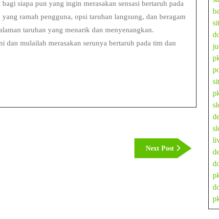
 bagi siapa pun yang ingin merasakan sensasi bertaruh pada
b
a yang ramah pengguna, opsi taruhan langsung, dan beragam
si
ngalaman taruhan yang menarik dan menyenangkan.
d
ni dan mulailah merasakan serunya bertaruh pada tim dan
ju
p
p
si
p
sl
de
s
l
Next
Next Post
d
Post
d
p
d
p