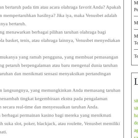
M
 bertaruh pada tim atau acara olahraga favorit Anda? Apakah
P
n mempertaruhkan hasilnya? Jika iya, maka Venusbet adalah
M
nya bertaruh.
ang menawarkan berbagai pilihan taruhan olahraga bagi
M
 basket, tenis, atau olahraga lainnya, Venusbet menyediakan
T
T
antarmukanya yang ramah pengguna, yang membuat pemasangan
ng petaruh berpengalaman atau baru mengenal dunia taruhan
ruhan dan menikmati sensasi menyaksikan pertandingan
ruhan langsungnya, yang memungkinkan Anda memasang taruhan
 menambah tingkat kegembiraan ekstra pada pengalaman
si
n secara real-time dan menyesuaikan taruhan Anda.
si
n berbagai permainan kasino bagi mereka yang menikmati
b
d
 suka slot, poker, blackjack, atau roulette, Venusbet memiliki
a
ati.
s