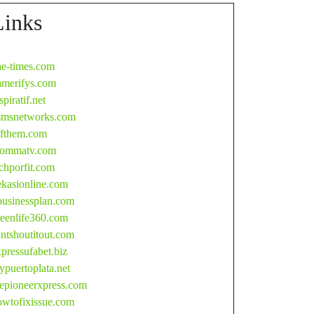
Links
ae-times.com
amerifys.com
spiratif.net
smsnetworks.com
ffthem.com
bommatv.com
chporfit.com
ekasionline.com
businessplan.com
reenlife360.com
antshoutitout.com
pressufabet.biz
ypuertoplata.net
hepioneerxpress.com
owtofixissue.com