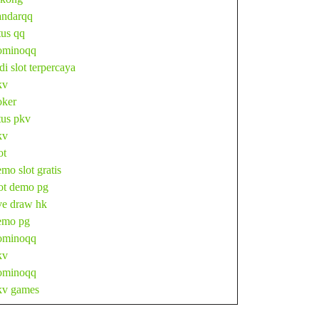
andarqq
tus qq
ominoqq
di slot terpercaya
kv
oker
tus pkv
kv
ot
mo slot gratis
lot demo pg
ive draw hk
emo pg
ominoqq
kv
ominoqq
kv games