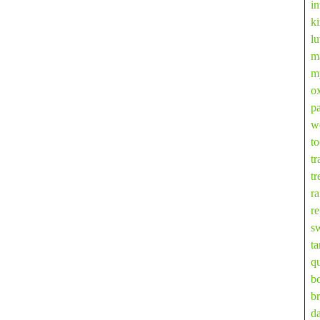
i
k
lu
m
m
o
p
w
t
tr
t
r
r
s
t
q
b
br
d