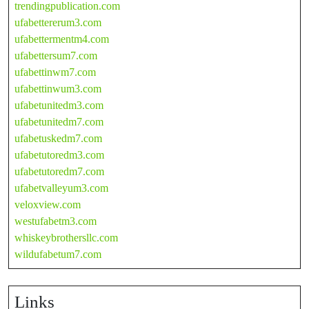
trendingpublication.com
ufabettererum3.com
ufabettermentm4.com
ufabettersum7.com
ufabettinwm7.com
ufabettinwum3.com
ufabetunitedm3.com
ufabetunitedm7.com
ufabetuskedm7.com
ufabetutoredm3.com
ufabetutoredm7.com
ufabetvalleyum3.com
veloxview.com
westufabetm3.com
whiskeybrothersllc.com
wildufabetum7.com
Links