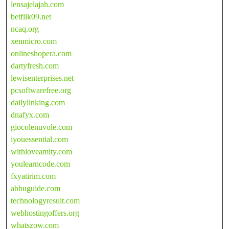
lensajelajah.com
betflik09.net
ncaq.org
xenmicro.com
onlineshopera.com
dartyfresh.com
lewisenterprises.net
pcsoftwarefree.org
dailylinking.com
dnafyx.com
giocolenuvole.com
iyouessential.com
withloveamity.com
youlearncode.com
fxyatirim.com
abbuguide.com
technologyresult.com
webhostingoffers.org
whatszow.com