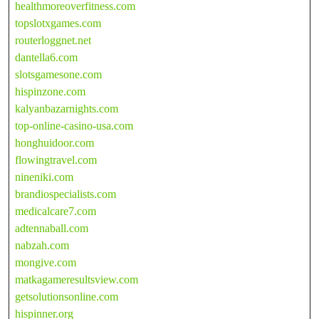
healthmoreoverfitness.com
topslotxgames.com
routerloggnet.net
dantella6.com
slotsgamesone.com
hispinzone.com
kalyanbazarnights.com
top-online-casino-usa.com
honghuidoor.com
flowingtravel.com
nineniki.com
brandiospecialists.com
medicalcare7.com
adtennaball.com
nabzah.com
mongive.com
matkagameresultsview.com
getsolutionsonline.com
hispinner.org