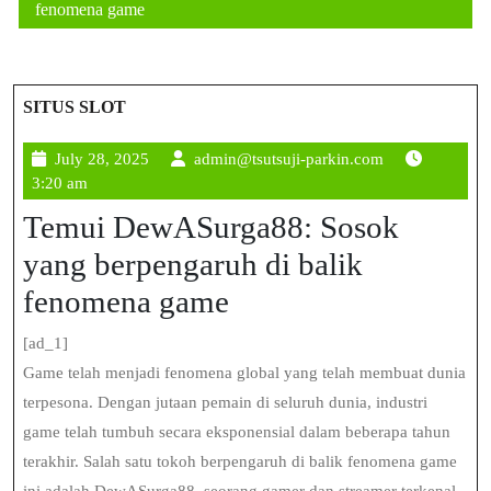
fenomena game
SITUS SLOT
July
admin@tsutsuji
July 28, 2025
admin@tsutsuji-parkin.com
28,
parkin.com
3:20 am
2025
Temui DewASurga88: Sosok
yang berpengaruh di balik
fenomena game
[ad_1]
Game telah menjadi fenomena global yang telah membuat dunia
terpesona. Dengan jutaan pemain di seluruh dunia, industri
game telah tumbuh secara eksponensial dalam beberapa tahun
terakhir. Salah satu tokoh berpengaruh di balik fenomena game