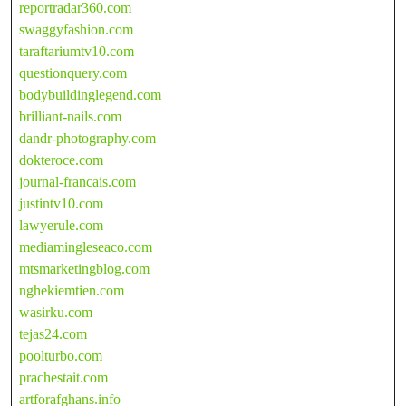
reportradar360.com
swaggyfashion.com
taraftariumtv10.com
questionquery.com
bodybuildinglegend.com
brilliant-nails.com
dandr-photography.com
dokteroce.com
journal-francais.com
justintv10.com
lawyerule.com
mediamingleseaco.com
mtsmarketingblog.com
nghekiemtien.com
wasirku.com
tejas24.com
poolturbo.com
prachestait.com
artforafghans.info