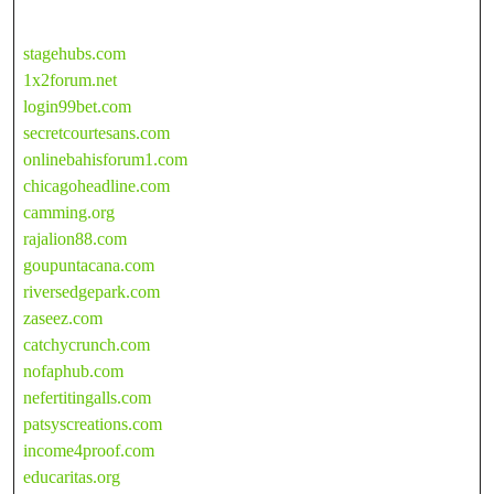
stagehubs.com
1x2forum.net
login99bet.com
secretcourtesans.com
onlinebahisforum1.com
chicagoheadline.com
camming.org
rajalion88.com
goupuntacana.com
riversedgepark.com
zaseez.com
catchycrunch.com
nofaphub.com
nefertitingalls.com
patsyscreations.com
income4proof.com
educaritas.org