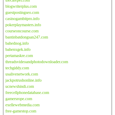
thecarepet.com
blogwriterplus.com
guestpostingseo.com
casinogambitpro.info
pokerplaymasters.info
courseoncourse.com
bantinbatdongsan247.com
bahednog.info
bahenxgek.info
pertamaskre.com
threadsvideoandphotodownloader.com
techgiddy.com
usalivenetwork.com
jackpotrushonline.info
ucnewshindi.com
freecellphonedatabase.com
gamersrope.com
exellewebmedia.com
free-gamestop.com