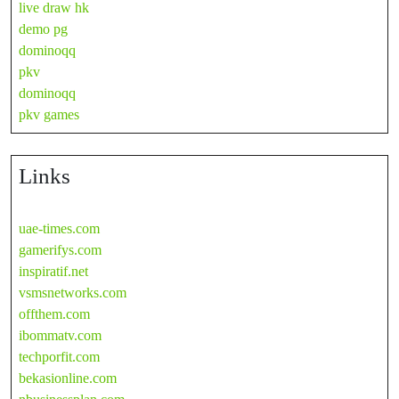
live draw hk
demo pg
dominoqq
pkv
dominoqq
pkv games
Links
uae-times.com
gamerifys.com
inspiratif.net
vsmsnetworks.com
offthem.com
ibommatv.com
techporfit.com
bekasionline.com