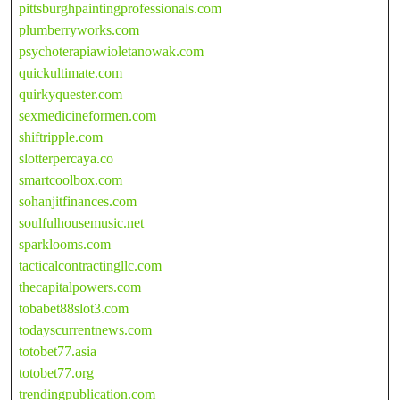
pittsburghpaintingprofessionals.com
plumberryworks.com
psychoterapiawioletanowak.com
quickultimate.com
quirkyquester.com
sexmedicineformen.com
shiftripple.com
slotterpercaya.co
smartcoolbox.com
sohanjitfinances.com
soulfulhousemusic.net
sparklooms.com
tacticalcontractingllc.com
thecapitalpowers.com
tobabet88slot3.com
todayscurrentnews.com
totobet77.asia
totobet77.org
trendingpublication.com