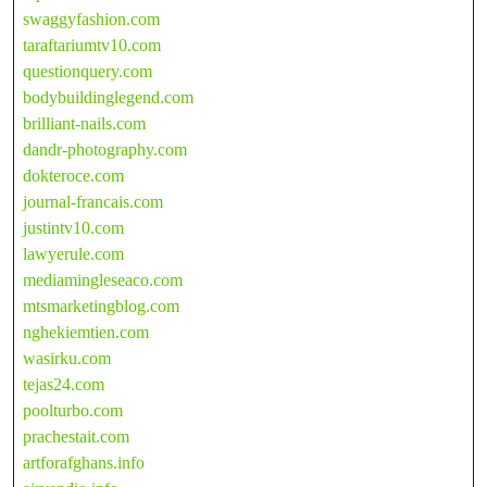
swaggyfashion.com
taraftariumtv10.com
questionquery.com
bodybuildinglegend.com
brilliant-nails.com
dandr-photography.com
dokteroce.com
journal-francais.com
justintv10.com
lawyerule.com
mediamingleseaco.com
mtsmarketingblog.com
nghekiemtien.com
wasirku.com
tejas24.com
poolturbo.com
prachestait.com
artforafghans.info