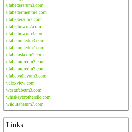
ufabettererum3.com
ufabettermentm4.com
ufabettersum7.com
ufabettinwm7.com
ufabettinwum3.com
ufabetunitedm3.com
ufabetunitedm7.com
ufabetuskedm7.com
ufabetutoredm3.com
ufabetutoredm7.com
ufabetvalleyum3.com
veloxview.com
westufabetm3.com
whiskeybrothersllc.com
wildufabetum7.com
Links