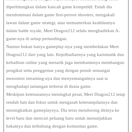
diperhitungkan dalam kancah game kompetitif. Entah dia
mendominasi dalam game first-person shooters, mengakali
lawan dalam game strategi, atau memamerkan keahliannya
dalam battle royale, Meet Dragon212 selalu menghadirkan A-
game-nya di setiap pertandingan.
Namun bukan hanya gameplay-nya yang membedakan Meet
Dragon212 dari yang lain. Kepribadiannya yang karismatik dan
kehadiran online yang menarik juga membantunya membangun
pengikut setia penggemar yang dengan penuh semangat
menonton streaming-nya dan menyemangatinya saat ia
menghadapi tantangan terberat di dunia game.
Meskipun ketenarannya meningkat pesat, Meet Dragon212 tetap
rendah hati dan fokus untuk mengasah keterampilannya dan
meningkatkan gameplaynya. Dia terus mendorong dirinya ke
level baru dan mencari peluang baru untuk menunjukkan
bakatnya dan terhubung dengan komunitas game.