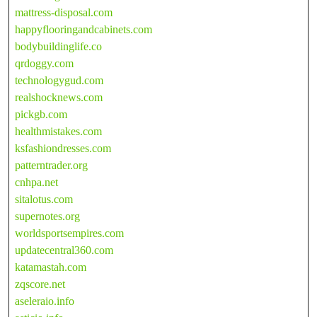
mattress-disposal.com
happyflooringandcabinets.com
bodybuildinglife.co
qrdoggy.com
technologygud.com
realshocknews.com
pickgb.com
healthmistakes.com
ksfashiondresses.com
patterntrader.org
cnhpa.net
sitalotus.com
supernotes.org
worldsportsempires.com
updatecentral360.com
katamastah.com
zqscore.net
aseleraio.info