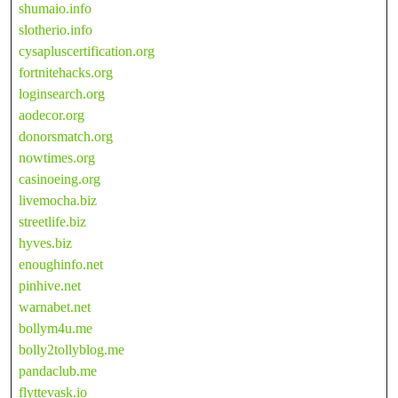
shumaio.info
slotherio.info
cysapluscertification.org
fortnitehacks.org
loginsearch.org
aodecor.org
donorsmatch.org
nowtimes.org
casinoeing.org
livemocha.biz
streetlife.biz
hyves.biz
enoughinfo.net
pinhive.net
warnabet.net
bollym4u.me
bolly2tollyblog.me
pandaclub.me
flyttevask.io