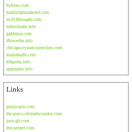
byhous.com
hartfordplazahotel.com
m-918kissapk.com
nabavkame.info
gakbiasa.com
iflowerhu.info
chicagocrystalconnection.com
imanabadii.com
trilipohu.info
appruptio.info
Links
punjwanis.com
the-parcs-clematiscondos.com
jusu-gb.com
thecarepet.com