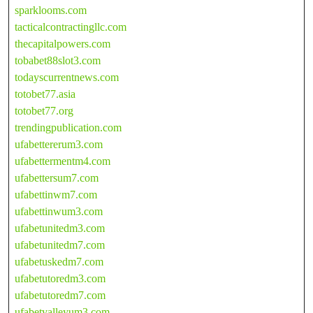
sparklooms.com
tacticalcontractingllc.com
thecapitalpowers.com
tobabet88slot3.com
todayscurrentnews.com
totobet77.asia
totobet77.org
trendingpublication.com
ufabettererum3.com
ufabettermentm4.com
ufabettersum7.com
ufabettinwm7.com
ufabettinwum3.com
ufabetunitedm3.com
ufabetunitedm7.com
ufabetuskedm7.com
ufabetutoredm3.com
ufabetutoredm7.com
ufabetvalleyum3.com