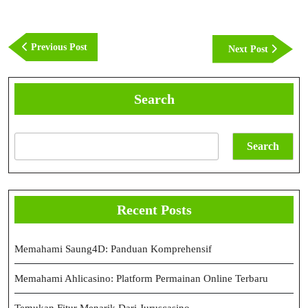
Post
navigation
Previous
Previous Post
Next
Next Post
Post
Post
Search
Search
Recent Posts
Memahami Saung4D: Panduan Komprehensif
Memahami Ahlicasino: Platform Permainan Online Terbaru
Temukan Fitur Menarik Dari Juruscasino