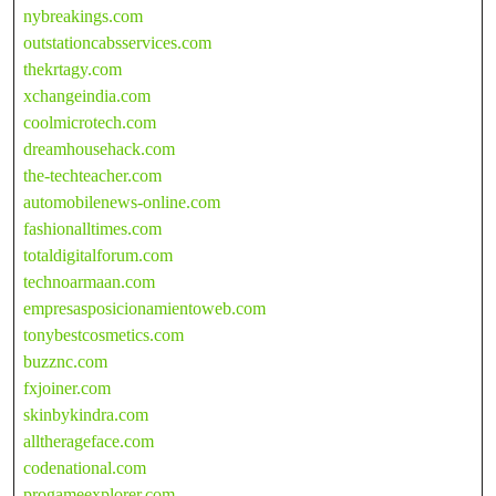
nybreakings.com
outstationcabsservices.com
thekrtagy.com
xchangeindia.com
coolmicrotech.com
dreamhousehack.com
the-techteacher.com
automobilenews-online.com
fashionalltimes.com
totaldigitalforum.com
technoarmaan.com
empresasposicionamientoweb.com
tonybestcosmetics.com
buzznc.com
fxjoiner.com
skinbykindra.com
alltherageface.com
codenational.com
progameexplorer.com