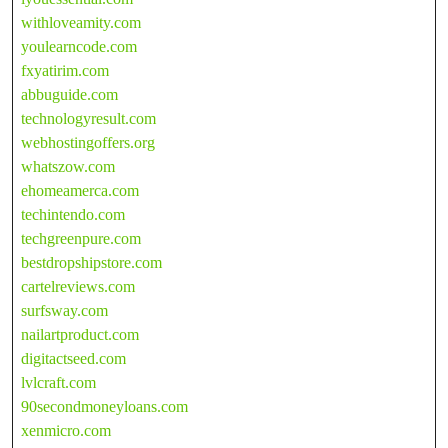
withloveamity.com
youlearncode.com
fxyatirim.com
abbuguide.com
technologyresult.com
webhostingoffers.org
whatszow.com
ehomeamerca.com
techintendo.com
techgreenpure.com
bestdropshipstore.com
cartelreviews.com
surfsway.com
nailartproduct.com
digitactseed.com
lvlcraft.com
90secondmoneyloans.com
xenmicro.com