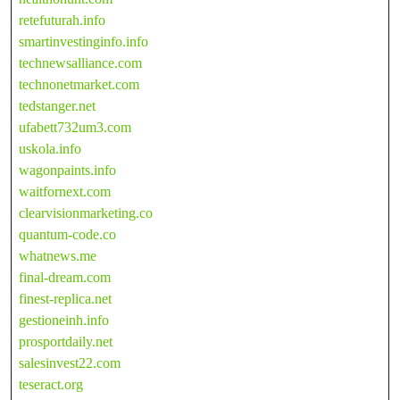
retefuturah.info
smartinvestinginfo.info
technewsalliance.com
technonetmarket.com
tedstanger.net
ufabett732um3.com
uskola.info
wagonpaints.info
waitfornext.com
clearvisionmarketing.co
quantum-code.co
whatnews.me
final-dream.com
finest-replica.net
gestioneinh.info
prosportdaily.net
salesinvest22.com
teseract.org