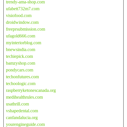
trendy-ama-shop.com
ufabett732m7.com
visiofood.com
droidwindow.com
freeprsubmission.com
ufagold666.com
myinteriorblog.com
bnewsindia.com
techiepick.com
bamzyshop.com
pondycars.com
techonfutures.com
techoologic.com
raspberryketonescanada.org
medihealthrules.com
usathrill.com
vshapedental.com
canfandalucia.org
yourengineguide.com