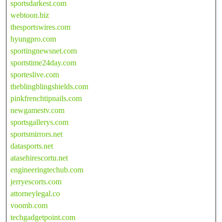
sportsdarkest.com
webtoon.biz
thesportswires.com
hyungpro.com
sportingnewsnet.com
sportstime24day.com
sporteslive.com
theblingblingshields.com
pinkfrenchtipnails.com
newgamestv.com
sportsgallerys.com
sportsmirrors.net
datasports.net
atasehirescortu.net
engineeringtechub.com
jerryescorts.com
attorneylegal.co
voomb.com
techgadgetpoint.com