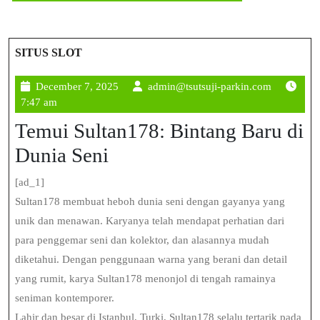
SITUS SLOT
December
admin@tsut
December 7, 2025
admin@tsutsuji-parkin.com
7,
parkin.co
7:47 am
2025
Temui Sultan178: Bintang Baru di
Dunia Seni
[ad_1]
Sultan178 membuat heboh dunia seni dengan gayanya yang
unik dan menawan. Karyanya telah mendapat perhatian dari
para penggemar seni dan kolektor, dan alasannya mudah
diketahui. Dengan penggunaan warna yang berani dan detail
yang rumit, karya Sultan178 menonjol di tengah ramainya
seniman kontemporer.
Lahir dan besar di Istanbul, Turki, Sultan178 selalu tertarik pada