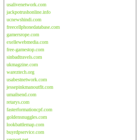
usalivenetwork.com
jackpotrushonline.info
ucnewshindi.com
freecellphonedatabase.com
gamersrope.com
exellewebmedia.com
free-gamestop.com
sinbadtravels.com
ukmagzine.com
wareztech.org
usabestnetwork.com
jessepinkmanoutfit.com
umailsend.com
retarys.com
fasterformationcpf.com
goldensnuggles.com
lookbattlemap.com
buyrdpservice.com
yesport.net