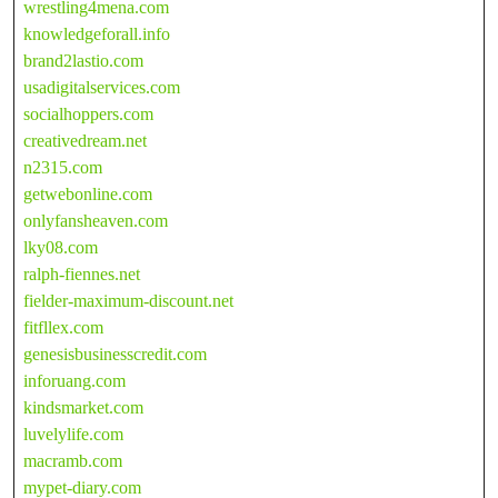
wrestling4mena.com
knowledgeforall.info
brand2lastio.com
usadigitalservices.com
socialhoppers.com
creativedream.net
n2315.com
getwebonline.com
onlyfansheaven.com
lky08.com
ralph-fiennes.net
fielder-maximum-discount.net
fitfllex.com
genesisbusinesscredit.com
inforuang.com
kindsmarket.com
luvelylife.com
macramb.com
mypet-diary.com