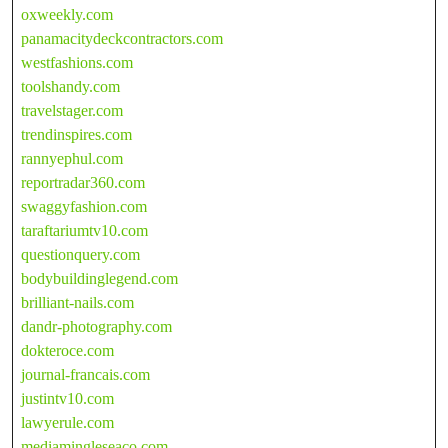
oxweekly.com
panamacitydeckcontractors.com
westfashions.com
toolshandy.com
travelstager.com
trendinspires.com
rannyephul.com
reportradar360.com
swaggyfashion.com
taraftariumtv10.com
questionquery.com
bodybuildinglegend.com
brilliant-nails.com
dandr-photography.com
dokteroce.com
journal-francais.com
justintv10.com
lawyerule.com
mediamingleseaco.com