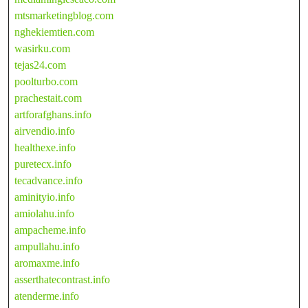
mtsmarketingblog.com
nghekiemtien.com
wasirku.com
tejas24.com
poolturbo.com
prachestait.com
artforafghans.info
airvendio.info
healthexe.info
puretecx.info
tecadvance.info
aminityio.info
amiolahu.info
ampacheme.info
ampullahu.info
aromaxme.info
asserthatecontrast.info
atenderme.info