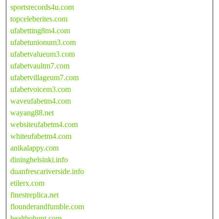
sportsrecords4u.com
topceleberites.com
ufabetting8m4.com
ufabetunionum3.com
ufabetvalueum3.com
ufabetvaultm7.com
ufabetvillageum7.com
ufabetvoicem3.com
waveufabetm4.com
wayang88.net
websiteufabetm4.com
whiteufabetm4.com
anikalappy.com
dininghelsinki.info
duanfrescariverside.info
etilerx.com
finestreplica.net
flounderandfumble.com
healthohunt.com