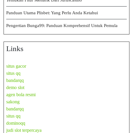
Panduan Utama Plisbet: Yang Perlu Anda Ketahui
Pengertian Bunga99: Panduan Komprehensif Untuk Pemula
Links
situs gacor
situs qq
bandarqq
demo slot
agen bola resmi
sakong
bandarqq
situs qq
dominoqq
judi slot terpercaya