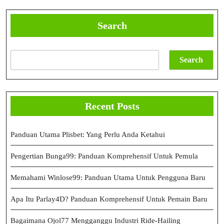
Search
Search
Recent Posts
Panduan Utama Plisbet: Yang Perlu Anda Ketahui
Pengertian Bunga99: Panduan Komprehensif Untuk Pemula
Memahami Winlose99: Panduan Utama Untuk Pengguna Baru
Apa Itu Parlay4D? Panduan Komprehensif Untuk Pemain Baru
Bagaimana Ojol77 Mengganggu Industri Ride-Hailing