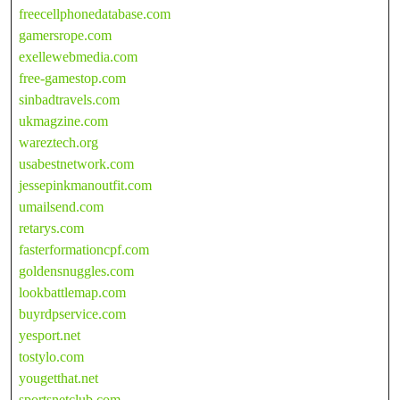
freecellphonedatabase.com
gamersrope.com
exellewebmedia.com
free-gamestop.com
sinbadtravels.com
ukmagzine.com
wareztech.org
usabestnetwork.com
jessepinkmanoutfit.com
umailsend.com
retarys.com
fasterformationcpf.com
goldensnuggles.com
lookbattlemap.com
buyrdpservice.com
yesport.net
tostylo.com
yougetthat.net
sportsnetclub.com