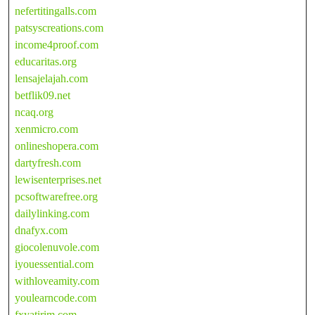
nefertitingalls.com
patsyscreations.com
income4proof.com
educaritas.org
lensajelajah.com
betflik09.net
ncaq.org
xenmicro.com
onlineshopera.com
dartyfresh.com
lewisenterprises.net
pcsoftwarefree.org
dailylinking.com
dnafyx.com
giocolenuvole.com
iyouessential.com
withloveamity.com
youlearncode.com
fxyatirim.com