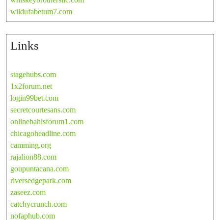
wildufabetum7.com
Links
stagehubs.com
1x2forum.net
login99bet.com
secretcourtesans.com
onlinebahisforum1.com
chicagoheadline.com
camming.org
rajalion88.com
goupuntacana.com
riversedgepark.com
zaseez.com
catchycrunch.com
nofaphub.com