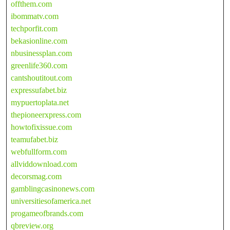
offthem.com
ibommatv.com
techporfit.com
bekasionline.com
nbusinessplan.com
greenlife360.com
cantshoutitout.com
expressufabet.biz
mypuertoplata.net
thepioneerxpress.com
howtofixissue.com
teamufabet.biz
webfullform.com
allviddownload.com
decorsmag.com
gamblingcasinonews.com
universitiesofamerica.net
progameofbrands.com
qbreview.org