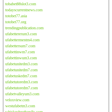
tobabet88slot3.com
todayscurrentnews.com
totobet77.asia
totobet77.org
trendingpublication.com
ufabettererum3.com
ufabettermentm4.com
ufabettersum7.com
ufabettinwm7.com
ufabettinwum3.com
ufabetunitedm3.com
ufabetunitedm7.com
ufabetuskedm7.com
ufabetutoredm3.com
ufabetutoredm7.com
ufabetvalleyum3.com
veloxview.com
westufabetm3.com
whiskeybrothersllc.com