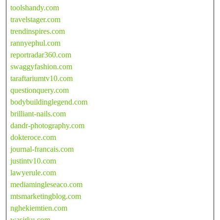
toolshandy.com
travelstager.com
trendinspires.com
rannyephul.com
reportradar360.com
swaggyfashion.com
taraftariumtv10.com
questionquery.com
bodybuildinglegend.com
brilliant-nails.com
dandr-photography.com
dokteroce.com
journal-francais.com
justintv10.com
lawyerule.com
mediamingleseaco.com
mtsmarketingblog.com
nghekiemtien.com
wasirku.com