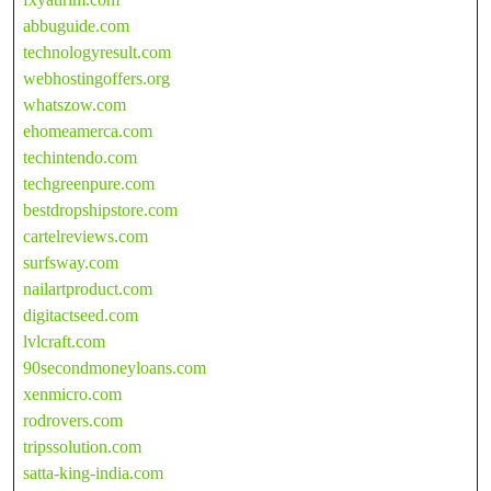
abbuguide.com
technologyresult.com
webhostingoffers.org
whatszow.com
ehomeamerca.com
techintendo.com
techgreenpure.com
bestdropshipstore.com
cartelreviews.com
surfsway.com
nailartproduct.com
digitactseed.com
lvlcraft.com
90secondmoneyloans.com
xenmicro.com
rodrovers.com
tripssolution.com
satta-king-india.com