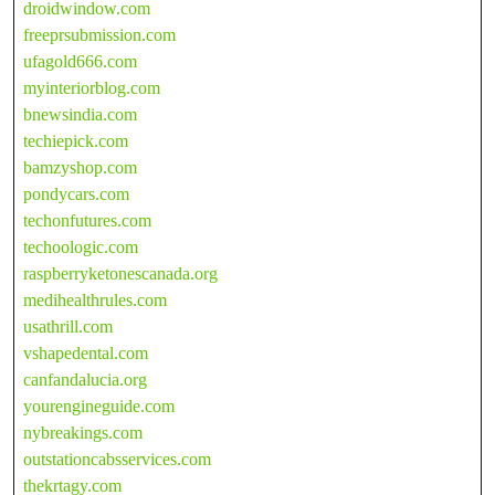
droidwindow.com
freeprsubmission.com
ufagold666.com
myinteriorblog.com
bnewsindia.com
techiepick.com
bamzyshop.com
pondycars.com
techonfutures.com
techoologic.com
raspberryketonescanada.org
medihealthrules.com
usathrill.com
vshapedental.com
canfandalucia.org
yourengineguide.com
nybreakings.com
outstationcabsservices.com
thekrtagy.com