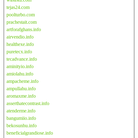
tejas24.com
poolturbo.com
prachestait.com
artforafghans.info
airvendio.info
healthexe.info
puretecx.info
tecadvance.info
aminityio.info
amiolahu.info
ampacheme.info
ampullahu.info
aromaxme.info
asserthatecontrast.info
atenderme.info
bangumiio.info
bekosunhu.info
beneficialgrandiose.info