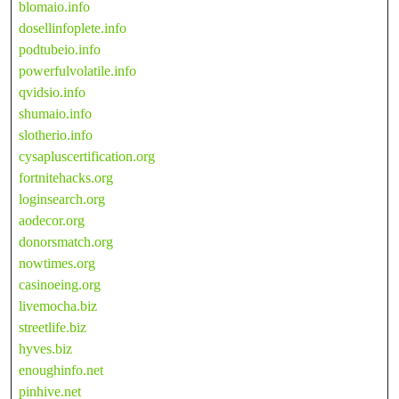
blomaio.info
dosellinfoplete.info
podtubeio.info
powerfulvolatile.info
qvidsio.info
shumaio.info
slotherio.info
cysapluscertification.org
fortnitehacks.org
loginsearch.org
aodecor.org
donorsmatch.org
nowtimes.org
casinoeing.org
livemocha.biz
streetlife.biz
hyves.biz
enoughinfo.net
pinhive.net