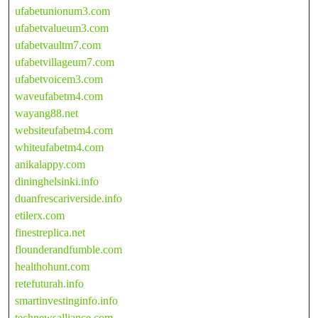
ufabetunionum3.com
ufabetvalueum3.com
ufabetvaultm7.com
ufabetvillageum7.com
ufabetvoicem3.com
waveufabetm4.com
wayang88.net
websiteufabetm4.com
whiteufabetm4.com
anikalappy.com
dininghelsinki.info
duanfrescariverside.info
etilerx.com
finestreplica.net
flounderandfumble.com
healthohunt.com
retefuturah.info
smartinvestinginfo.info
technewsalliance.com