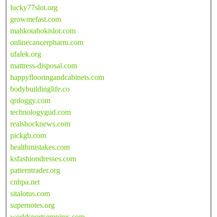
lucky77slot.org
growmefast.com
mahkotahokislot.com
onlinecancerpharm.com
ufalek.org
mattress-disposal.com
happyflooringandcabinets.com
bodybuildinglife.co
qrdoggy.com
technologygud.com
realshocknews.com
pickgb.com
healthmistakes.com
ksfashiondresses.com
patterntrader.org
cnhpa.net
sitalotus.com
supernotes.org
worldsportsempires.com