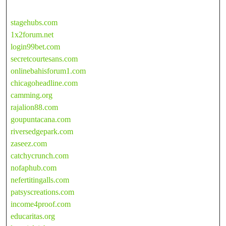
stagehubs.com
1x2forum.net
login99bet.com
secretcourtesans.com
onlinebahisforum1.com
chicagoheadline.com
camming.org
rajalion88.com
goupuntacana.com
riversedgepark.com
zaseez.com
catchycrunch.com
nofaphub.com
nefertitingalls.com
patsyscreations.com
income4proof.com
educaritas.org