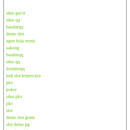
situs gacor
situs qq
bandarqq
demo slot
agen bola resmi
sakong
bandarqq
situs qq
dominoqq
judi slot terpercaya
pkv
poker
situs pkv
pkv
slot
demo slot gratis
slot demo pg