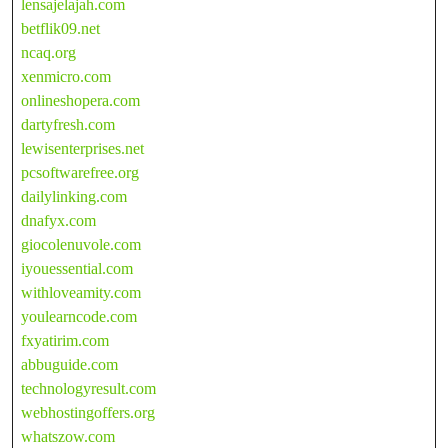
lensajelajah.com
betflik09.net
ncaq.org
xenmicro.com
onlineshopera.com
dartyfresh.com
lewisenterprises.net
pcsoftwarefree.org
dailylinking.com
dnafyx.com
giocolenuvole.com
iyouessential.com
withloveamity.com
youlearncode.com
fxyatirim.com
abbuguide.com
technologyresult.com
webhostingoffers.org
whatszow.com