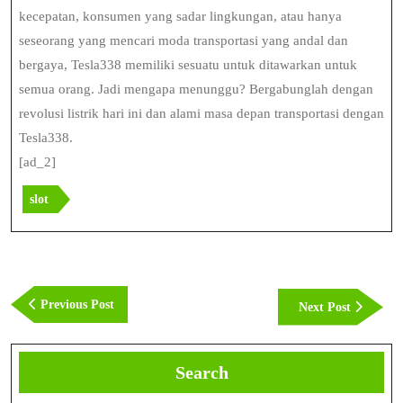
kecepatan, konsumen yang sadar lingkungan, atau hanya
seseorang yang mencari moda transportasi yang andal dan
bergaya, Tesla338 memiliki sesuatu untuk ditawarkan untuk
semua orang. Jadi mengapa menunggu? Bergabunglah dengan
revolusi listrik hari ini dan alami masa depan transportasi dengan
Tesla338.
[ad_2]
slot
Post
navigation
Previous
Previous Post
Next
Next Post
Post
Post
Search