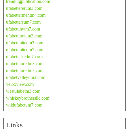
trendingpublication.com
ufabettererum3.com
ufabettermentm4.com
ufabettersum7.com
ufabettinwm7.com
ufabettinwum3.com
ufabetunitedm3.com
ufabetunitedm7.com
ufabetuskedm7.com
ufabetutoredm3.com
ufabetutoredm7.com
ufabetvalleyum3.com
veloxview.com
westufabetm3.com
whiskeybrothersllc.com
wildufabetum7.com
Links