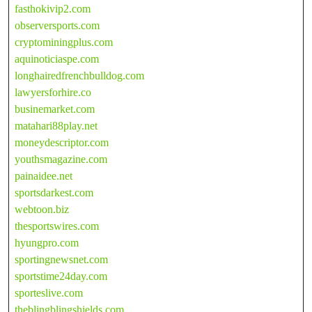
fasthokivip2.com
observersports.com
cryptominingplus.com
aquinoticiaspe.com
longhairedfrenchbulldog.com
lawyersforhire.co
businemarket.com
matahari88play.net
moneydescriptor.com
youthsmagazine.com
painaidee.net
sportsdarkest.com
webtoon.biz
thesportswires.com
hyungpro.com
sportingnewsnet.com
sportstime24day.com
sporteslive.com
theblingblingshields.com