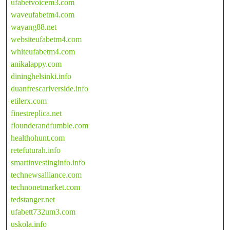
ufabetvoicem3.com
waveufabetm4.com
wayang88.net
websiteufabetm4.com
whiteufabetm4.com
anikalappy.com
dininghelsinki.info
duanfrescariverside.info
etilerx.com
finestreplica.net
flounderandfumble.com
healthohunt.com
retefuturah.info
smartinvestinginfo.info
technewsalliance.com
technonetmarket.com
tedstanger.net
ufabett732um3.com
uskola.info