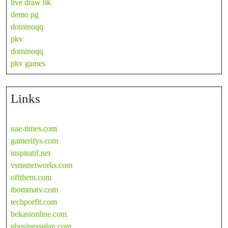
live draw hk
demo pg
dominoqq
pkv
dominoqq
pkv games
Links
uae-times.com
gamerifys.com
inspiratif.net
vsmsnetworks.com
offthem.com
ibommatv.com
techporfit.com
bekasionline.com
nbusinessplan.com