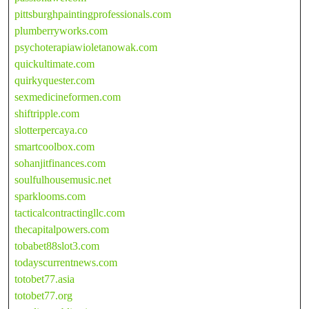
pittsburghpaintingprofessionals.com
plumberryworks.com
psychoterapiawioletanowak.com
quickultimate.com
quirkyquester.com
sexmedicineformen.com
shiftripple.com
slotterpercaya.co
smartcoolbox.com
sohanjitfinances.com
soulfulhousemusic.net
sparklooms.com
tacticalcontractingllc.com
thecapitalpowers.com
tobabet88slot3.com
todayscurrentnews.com
totobet77.asia
totobet77.org