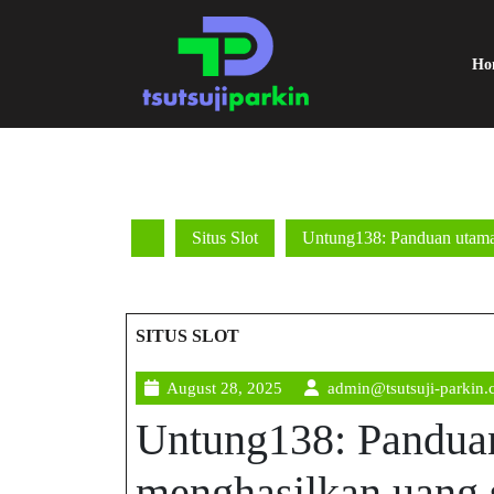
Skip
to
content
Ho
Situs Slot
Untung138: Panduan utama 
SITUS SLOT
August
August 28, 2025
admin@tsutsuji-parkin
28,
Untung138: Pandua
2025
menghasilkan uang 