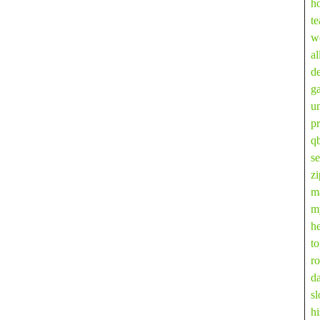
h
t
w
a
d
g
un
p
q
s
z
m
m
h
t
ro
d
s
h