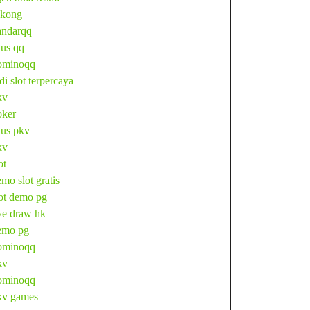
akong
andarqq
tus qq
ominoqq
di slot terpercaya
kv
oker
tus pkv
kv
ot
mo slot gratis
lot demo pg
ive draw hk
emo pg
ominoqq
kv
ominoqq
kv games