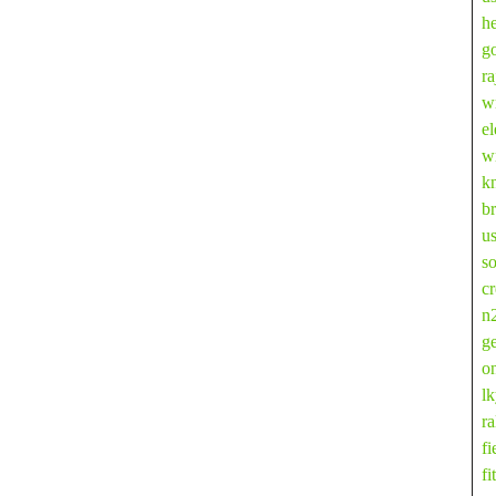
h
g
r
wr
el
w
k
b
us
s
c
n
g
o
l
ra
f
fi