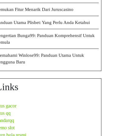
emukan Fitur Menarik Dari Juruscasino
anduan Utama Plisbet: Yang Perlu Anda Ketahui
engertian Bunga99: Panduan Komprehensif Untuk
emula
emahami Winlose99: Panduan Utama Untuk
engguna Baru
Links
tus gacor
tus qq
andarqq
emo slot
gen bola resmi