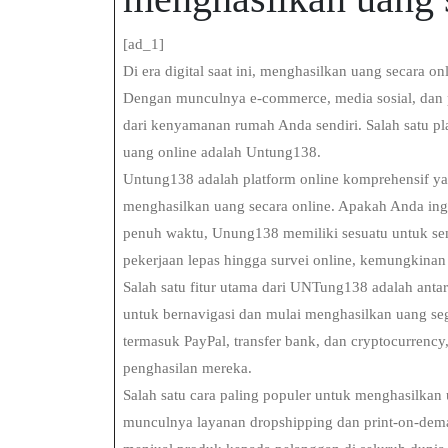
[ad_1]
Di era digital saat ini, menghasilkan uang secara 
Dengan munculnya e-commerce, media sosial, dan p
dari kenyamanan rumah Anda sendiri. Salah satu pl
uang online adalah Untung138.
Untung138 adalah platform online komprehensif y
menghasilkan uang secara online. Apakah Anda ing
penuh waktu, Unung138 memiliki sesuatu untuk sem
pekerjaan lepas hingga survei online, kemungkinan
Salah satu fitur utama dari UNTung138 adalah an
untuk bernavigasi dan mulai menghasilkan uang se
termasuk PayPal, transfer bank, dan cryptocurre
penghasilan mereka.
Salah satu cara paling populer untuk menghasilka
munculnya layanan dropshipping dan print-on-dema