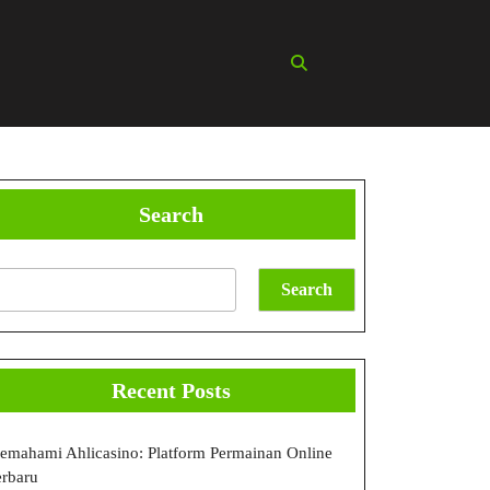
Search
Search
Recent Posts
emahami Ahlicasino: Platform Permainan Online
erbaru