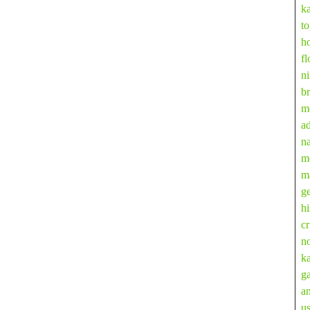
k
t
h
f
n
br
m
a
n
m
m
g
hi
cr
n
k
g
a
u