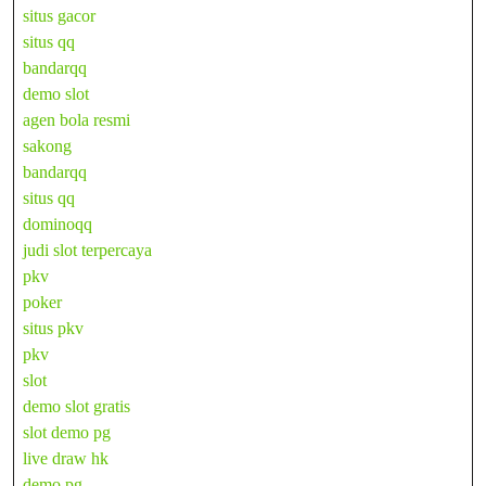
situs gacor
situs qq
bandarqq
demo slot
agen bola resmi
sakong
bandarqq
situs qq
dominoqq
judi slot terpercaya
pkv
poker
situs pkv
pkv
slot
demo slot gratis
slot demo pg
live draw hk
demo pg