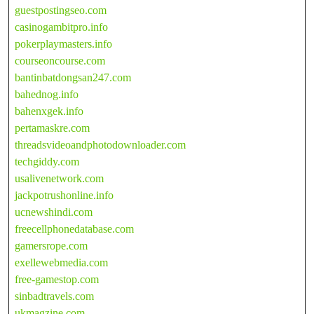
guestpostingseo.com
casinogambitpro.info
pokerplaymasters.info
courseoncourse.com
bantinbatdongsan247.com
bahednog.info
bahenxgek.info
pertamaskre.com
threadsvideoandphotodownloader.com
techgiddy.com
usalivenetwork.com
jackpotrushonline.info
ucnewshindi.com
freecellphonedatabase.com
gamersrope.com
exellewebmedia.com
free-gamestop.com
sinbadtravels.com
ukmagzine.com