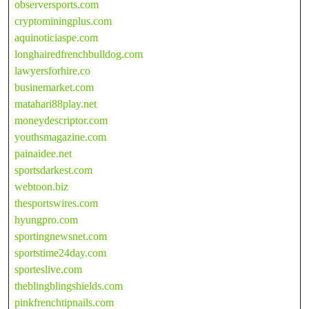
observersports.com
cryptominingplus.com
aquinoticiaspe.com
longhairedfrenchbulldog.com
lawyersforhire.co
businemarket.com
matahari88play.net
moneydescriptor.com
youthsmagazine.com
painaidee.net
sportsdarkest.com
webtoon.biz
thesportswires.com
hyungpro.com
sportingnewsnet.com
sportstime24day.com
sporteslive.com
theblingblingshields.com
pinkfrenchtipnails.com