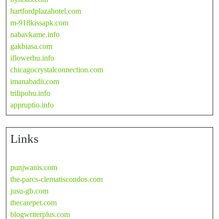
hartfordplazahotel.com
m-918kissapk.com
nabavkame.info
gakbiasa.com
iflowerhu.info
chicagocrystalconnection.com
imanabadii.com
trilipohu.info
appruptio.info
Links
punjwanis.com
the-parcs-clematiscondos.com
jusu-gb.com
thecarepet.com
blogwriterplus.com