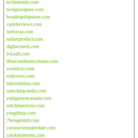
techintendo.com
techgreenpure.com
bestdropshipstore.com
cartelreviews.com
surfsway.com
nailartproduct.com
digitactseed.com
lvlcraft.com
90secondmoneyloans.com
xenmicro.com
rodrovers.com
tripssolution.com
satta-king-india.com
yukigassencanada.com
articlehorizone.com
yuqqbbzp.com
7betagents6.com
coronavirusuptodate.com
crackinstreams.com