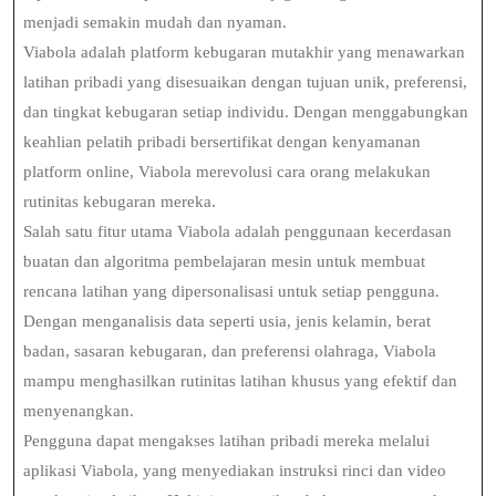
menjadi semakin mudah dan nyaman.
Viabola adalah platform kebugaran mutakhir yang menawarkan
latihan pribadi yang disesuaikan dengan tujuan unik, preferensi,
dan tingkat kebugaran setiap individu. Dengan menggabungkan
keahlian pelatih pribadi bersertifikat dengan kenyamanan
platform online, Viabola merevolusi cara orang melakukan
rutinitas kebugaran mereka.
Salah satu fitur utama Viabola adalah penggunaan kecerdasan
buatan dan algoritma pembelajaran mesin untuk membuat
rencana latihan yang dipersonalisasi untuk setiap pengguna.
Dengan menganalisis data seperti usia, jenis kelamin, berat
badan, sasaran kebugaran, dan preferensi olahraga, Viabola
mampu menghasilkan rutinitas latihan khusus yang efektif dan
menyenangkan.
Pengguna dapat mengakses latihan pribadi mereka melalui
aplikasi Viabola, yang menyediakan instruksi rinci dan video