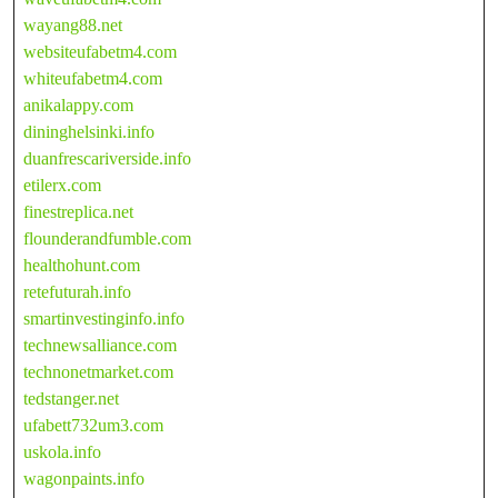
wayang88.net
websiteufabetm4.com
whiteufabetm4.com
anikalappy.com
dininghelsinki.info
duanfrescariverside.info
etilerx.com
finestreplica.net
flounderandfumble.com
healthohunt.com
retefuturah.info
smartinvestinginfo.info
technewsalliance.com
technonetmarket.com
tedstanger.net
ufabett732um3.com
uskola.info
wagonpaints.info