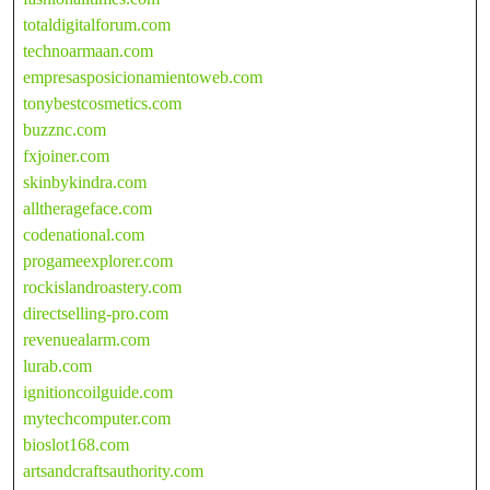
totaldigitalforum.com
technoarmaan.com
empresasposicionamientoweb.com
tonybestcosmetics.com
buzznc.com
fxjoiner.com
skinbykindra.com
alltherageface.com
codenational.com
progameexplorer.com
rockislandroastery.com
directselling-pro.com
revenuealarm.com
lurab.com
ignitioncoilguide.com
mytechcomputer.com
bioslot168.com
artsandcraftsauthority.com