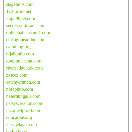
stagehubs.com
1x2forum.net
login99bet.com
secretcourtesans.com
onlinebahisforum1.com
chicagoheadline.com
camming.org
rajalion88.com
goupuntacana.com
riversedgepark.com
zaseez.com
catchycrunch.com
nofaphub.com
nefertitingalls.com
patsyscreations.com
income4proof.com
educaritas.org
lensajelajah.com
betflik09.net