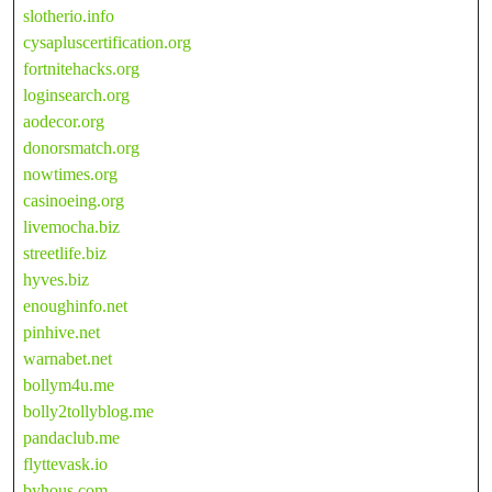
slotherio.info
cysapluscertification.org
fortnitehacks.org
loginsearch.org
aodecor.org
donorsmatch.org
nowtimes.org
casinoeing.org
livemocha.biz
streetlife.biz
hyves.biz
enoughinfo.net
pinhive.net
warnabet.net
bollym4u.me
bolly2tollyblog.me
pandaclub.me
flyttevask.io
byhous.com