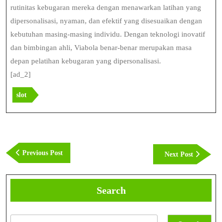
rutinitas kebugaran mereka dengan menawarkan latihan yang
dipersonalisasi, nyaman, dan efektif yang disesuaikan dengan
kebutuhan masing-masing individu. Dengan teknologi inovatif
dan bimbingan ahli, Viabola benar-benar merupakan masa
depan pelatihan kebugaran yang dipersonalisasi.
[ad_2]
slot
Post
navigation
Previous
Previous Post
Next
Next Post
Post
Post
Search